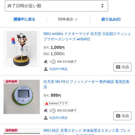
終了日時が近い順
開催中に戻る
50件表示
絞り込み
(2)
WiiU amiibo ドクターマリオ 任天堂 大乱闘スマッシュ
ブラザーズシリーズ ●H6402
1,000
落札
円
1,000
開始
円
1
8/6 22:50
終了
出品
出品中の商品
任天堂 Wii Fit U フィットメーター 動作確認 電池交換
送料無料
済
999
落札
円
Yahoo!フリマ
1
8/6 03:16
終了
出品
出品中の商品
WiiU 純正 充電スタンド 本体縦置きスタンド黒 プレイ
送料無料