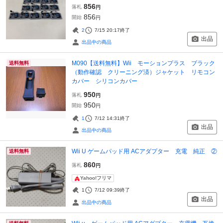
856
落札
円
856
開始
円
2
7/15 20:17
終了
出品
出品中の商品
M090【送料無料】Wii モーションプラス ブラック
送料無料
（動作確認 クリーニング済）ジャケット リモコン
カバー シリコンカバー
950
落札
円
950
開始
円
1
7/12 14:31
終了
出品
出品中の商品
Wii U ゲームパッド用 ACアダプター 充電 純正 ②
送料無料
860
落札
円
Yahoo!フリマ
1
7/12 09:39
終了
出品
出品中の商品