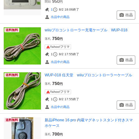
950
開始
円
1
8/2 18:06
終了
出品
出品中の商品
wiiuプロコントローラー充電ケーブル WUP-018
送料無料
750
落札
円
Yahoo!フリマ
1
8/2 17:55
終了
出品
出品中の商品
WUP-018 任天堂 wiiuプロコントローラーケーブル
送料無料
750
落札
円
Yahoo!フリマ
1
8/2 17:55
終了
出品
出品中の商品
新品iPhone 16 pro 内蔵マグネットスタンド付きスマ
送料無料
ホケース
700
落札
円