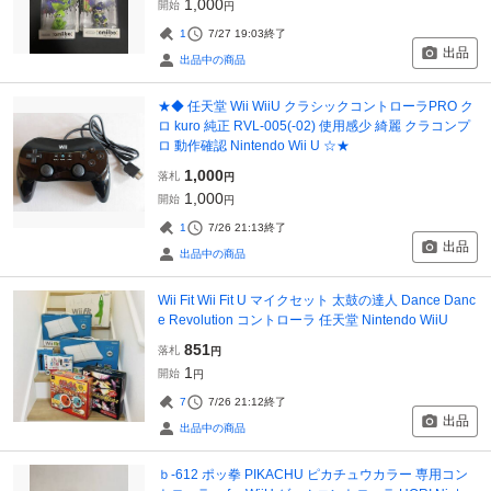
1,000
開始
円
1
7/27 19:03
終了
出品
出品中の商品
★◆ 任天堂 Wii WiiU クラシックコントローラPRO ク
ロ kuro 純正 RVL-005(-02) 使用感少 綺麗 クラコンプ
ロ 動作確認 Nintendo Wii U ☆★
1,000
落札
円
1,000
開始
円
1
7/26 21:13
終了
出品
出品中の商品
Wii Fit Wii Fit U マイクセット 太鼓の達人 Dance Danc
e Revolution コントローラ 任天堂 Nintendo WiiU
851
落札
円
1
開始
円
7
7/26 21:12
終了
出品
出品中の商品
ｂ-612 ポッ拳 PIKACHU ピカチュウカラー 専用コン