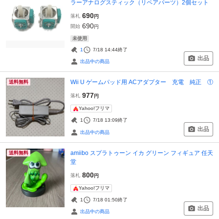
ラーアナログスティック（リペアパーツ）2個セット
690
落札
円
690
開始
円
未使用
1
7/18 14:44
終了
出品
出品中の商品
Wii U ゲームパッド用 ACアダプター 充電 純正 ①
送料無料
977
落札
円
Yahoo!フリマ
1
7/18 13:09
終了
出品
出品中の商品
amiibo スプラトゥーン イカ グリーン フィギュア 任天
送料無料
堂
800
落札
円
Yahoo!フリマ
1
7/18 01:50
終了
出品
出品中の商品