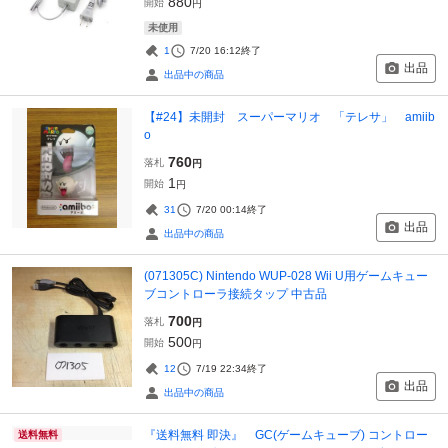
880
開始
円
未使用
1
7/20 16:12
終了
出品
出品中の商品
【#24】未開封 スーパーマリオ 「テレサ」 amiib
o
760
落札
円
1
開始
円
31
7/20 00:14
終了
出品
出品中の商品
(071305C) Nintendo WUP-028 Wii U用ゲームキュー
ブコントローラ接続タップ 中古品
700
落札
円
500
開始
円
12
7/19 22:34
終了
出品
出品中の商品
『送料無料 即決』 GC(ゲームキューブ) コントロー
送料無料