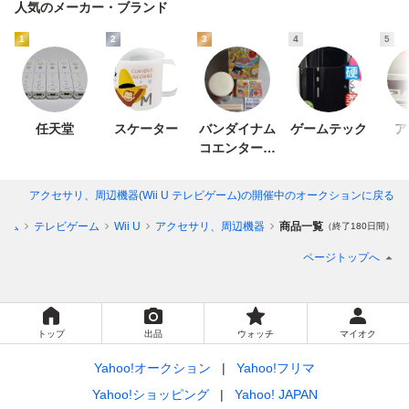
人気のメーカー・ブランド
1
2
3
4
5
任天堂
スケーター
バンダイナム
ゲームテック
ア
コエンターテ
インメント
アクセサリ、周辺機器(Wii U テレビゲーム)
の開催中のオークションに戻る
ーム
テレビゲーム
Wii U
アクセサリ、周辺機器
商品一覧
（終了180日間）
ページトップへ
トップ
出品
ウォッチ
マイオク
Yahoo!オークション
Yahoo!フリマ
Yahoo!ショッピング
Yahoo! JAPAN