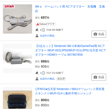
Wii u ゲームパッド用 ACアダプター 充電機 互換
送料無料
品
697
落札
円
Yahoo!フリマ
1
7/18 00:56
終了
出品
出品中の商品
【3点セット】Nintendo Wii U本体/GamePad用 ACア
ダプター WUP-002(JPN)/WUP-011(JPN) 任天堂 ACア
ダプター HDMIケーブル #67987858
886
落札
円
806
開始
円
1
7/17 21:02
終了
出品
ストア
出品中の商品
◎F/603●任天堂 Nintendo☆WiiUゲームパッド用充電
スタンド☆WUP-014☆動作不明☆ジャンク
800
落札
円
800
開始
円