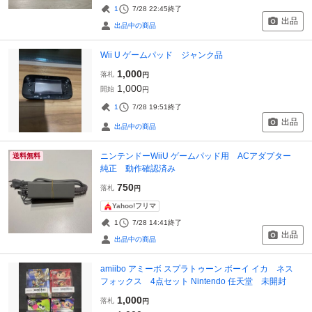
1
7/28 22:45
終了
出品
出品中の商品
Wii U ゲームパッド ジャンク品
1,000
落札
円
1,000
開始
円
1
7/28 19:51
終了
出品
出品中の商品
ニンテンドーWiiU ゲームパッド用 ACアダプター
送料無料
純正 動作確認済み
750
落札
円
Yahoo!フリマ
1
7/28 14:41
終了
出品
出品中の商品
amiibo アミーボ スプラトゥーン ボーイ イカ ネス
フォックス 4点セット Nintendo 任天堂 未開封
1,000
落札
円