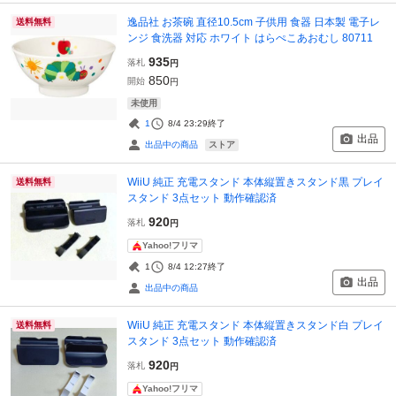
逸品社 お茶碗 直径10.5cm 子供用 食器 日本製 電子レ
送料無料
ンジ 食洗器 対応 ホワイト はらぺこあおむし 80711
935
落札
円
850
開始
円
未使用
1
8/4 23:29
終了
出品
ストア
出品中の商品
WiiU 純正 充電スタンド 本体縦置きスタンド黒 プレイ
送料無料
スタンド 3点セット 動作確認済
920
落札
円
Yahoo!フリマ
1
8/4 12:27
終了
出品
出品中の商品
WiiU 純正 充電スタンド 本体縦置きスタンド白 プレイ
送料無料
スタンド 3点セット 動作確認済
920
落札
円
Yahoo!フリマ