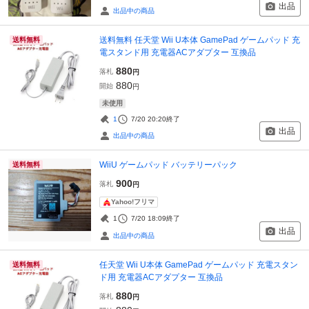
出品
出品中の商品
送料無料 任天堂 Wii U本体 GamePad ゲームパッド 充
送料無料
電スタンド用 充電器ACアダプター 互換品
880
落札
円
880
開始
円
未使用
1
7/20 20:20
終了
出品
出品中の商品
WiiU ゲームパッド バッテリーパック
送料無料
900
落札
円
Yahoo!フリマ
1
7/20 18:09
終了
出品
出品中の商品
任天堂 Wii U本体 GamePad ゲームパッド 充電スタン
送料無料
ド用 充電器ACアダプター 互換品
880
落札
円