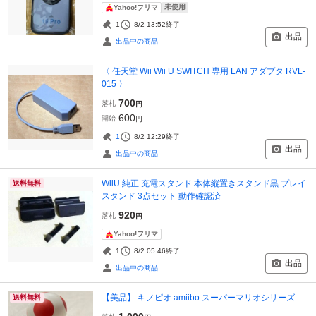
未使用
Yahoo!フリマ
1
8/2 13:52
終了
出品
出品中の商品
〈 任天堂 Wii Wii U SWITCH 専用 LAN アダプタ RVL-
015 〉
700
落札
円
600
開始
円
1
8/2 12:29
終了
出品
出品中の商品
WiiU 純正 充電スタンド 本体縦置きスタンド黒 プレイ
送料無料
スタンド 3点セット 動作確認済
920
落札
円
Yahoo!フリマ
1
8/2 05:46
終了
出品
出品中の商品
【美品】 キノピオ amiibo スーパーマリオシリーズ
送料無料