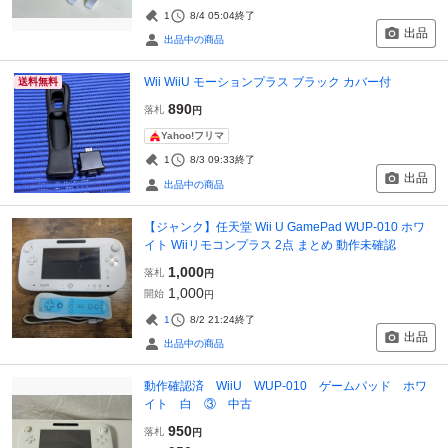
1
8/4 05:04
終了
出品
出品中の商品
Wii WiiU モーションプラス ブラック カバー付
送料無料
890
落札
円
Yahoo!フリマ
1
8/3 09:33
終了
出品
出品中の商品
【ジャンク】任天堂 Wii U GamePad WUP-010 ホワ
イト Wiiリモコンプラス 2点 まとめ 動作未確認
1,000
落札
円
1,000
開始
円
1
8/2 21:24
終了
出品
出品中の商品
動作確認済 WiiU WUP-010 ゲームパッド ホワ
イト 白 ③ 中古
950
落札
円