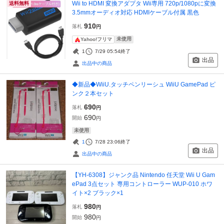
Wii to HDMI 変換アダプタ Wii専用 720p/1080pに変換
送料無料
3.5mmオーディオ対応 HDMIケーブル付属 黒色
910
落札
円
未使用
Yahoo!フリマ
1
7/29 05:54
終了
出品
出品中の商品
◆新品◆WiiU.タッチペンリーシュ WiiU GamePad ピ
ンク２本セット
690
落札
円
690
開始
円
未使用
1
7/28 23:06
終了
出品
出品中の商品
【YH-6308】ジャンク品 Nintendo 任天堂 Wii U Gam
ePad 3点セット 専用コントローラー WUP-010 ホワ
イト×2 ブラック×1
980
落札
円
980
開始
円