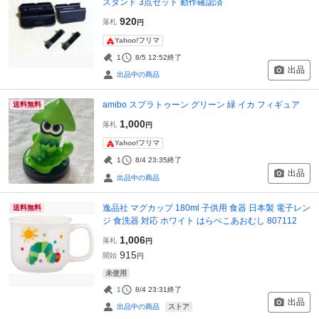
スタンド 3点セット 動作確認済
920
落札
円
Yahoo!フリマ
1
8/5 12:52
終了
出品
出品中の商品
amibo スプラトゥーン グリーン 緑 イカ フィギュア
送料無料
1,000
落札
円
Yahoo!フリマ
1
8/4 23:35
終了
出品
出品中の商品
逸品社 マグカップ 180ml 子供用 食器 日本製 電子レン
送料無料
ジ 食洗器 対応 ホワイト はらぺこあおむし 807112
1,006
落札
円
915
開始
円
未使用
1
8/4 23:31
終了
出品
ストア
出品中の商品