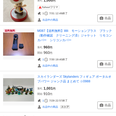
1,000
落札
円
Yahoo!フリマ
1
7/31 12:49
終了
出品
出品中の商品
M087【送料無料】Wii モーションプラス ブラック
送料無料
（動作確認 クリーニング済）ジャケット リモコン
カバー シリコンカバー
960
落札
円
960
開始
円
1
7/30 19:40
終了
出品
出品中の商品
スカイランダーズ Skylanders フィギュア ポータルオ
ブパワー ジャンク品 まとめて ☆0988
1,001
落札
円
910
開始
円
1
7/29 22:57
終了
出品
ストア
出品中の商品