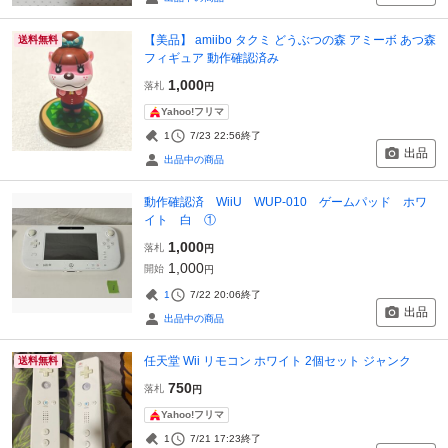
【美品】 amiibo タクミ どうぶつの森 アミーボ あつ森
送料無料
フィギュア 動作確認済み
1,000
落札
円
Yahoo!フリマ
1
7/23 22:56
終了
出品
出品中の商品
動作確認済 WiiU WUP-010 ゲームパッド ホワ
イト 白 ①
1,000
落札
円
1,000
開始
円
1
7/22 20:06
終了
出品
出品中の商品
任天堂 Wii リモコン ホワイト 2個セット ジャンク
送料無料
750
落札
円
Yahoo!フリマ
1
7/21 17:23
終了