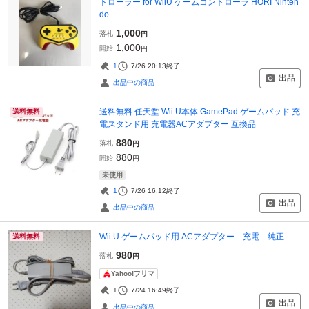
トローラー for WiiU ゲームコントローラ HORI Ninten
do
1,000
落札
円
1,000
開始
円
1
7/26 20:13
終了
出品
出品中の商品
送料無料 任天堂 Wii U本体 GamePad ゲームパッド 充
送料無料
電スタンド用 充電器ACアダプター 互換品
880
落札
円
880
開始
円
未使用
1
7/26 16:12
終了
出品
出品中の商品
Wii U ゲームパッド用 ACアダプター 充電 純正
送料無料
980
落札
円
Yahoo!フリマ
1
7/24 16:49
終了
出品
出品中の商品