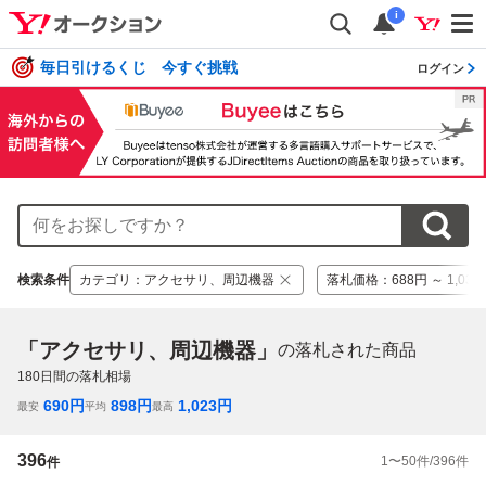
i
毎日引けるくじ 今すぐ挑戦
ログイン
検索条件
カテゴリ
：
アクセサリ、周辺機器
落札価格
：
688円 ～ 1,032
「アクセサリ、周辺機器」
の落札された商品
180
日間の落札相場
690
円
898
円
1,023
円
最安
平均
最高
396
1
〜
50
件/
396
件
件