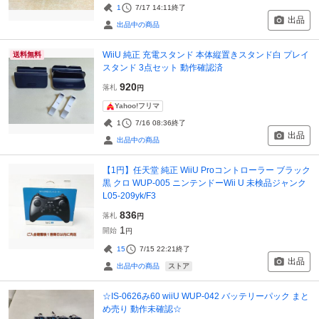
1
7/17 14:11
終了
出品
出品中の商品
WiiU 純正 充電スタンド 本体縦置きスタンド白 プレイ
送料無料
スタンド 3点セット 動作確認済
920
落札
円
Yahoo!フリマ
1
7/16 08:36
終了
出品
出品中の商品
【1円】任天堂 純正 WiiU Proコントローラー ブラック
黒 クロ WUP-005 ニンテンドーWii U 未検品ジャンク
L05-209yk/F3
836
落札
円
1
開始
円
15
7/15 22:21
終了
出品
ストア
出品中の商品
☆IS-0626み60 wiiU WUP-042 バッテリーパック まと
め売り 動作未確認☆