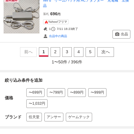
Wii u ゲームパッド用 ACアダプター 充電機 互換
送料無料
品
696
落札
円
Yahoo!フリマ
1
7/11 16:23
終了
出品
出品中の商品
前へ
1
2
3
4
5
次へ
1
〜
50
件 /
396
件
絞り込み条件を追加
〜699円
〜799円
〜899円
〜999円
価格
〜1,032円
ブランド
任天堂
アンサー
ゲームテック