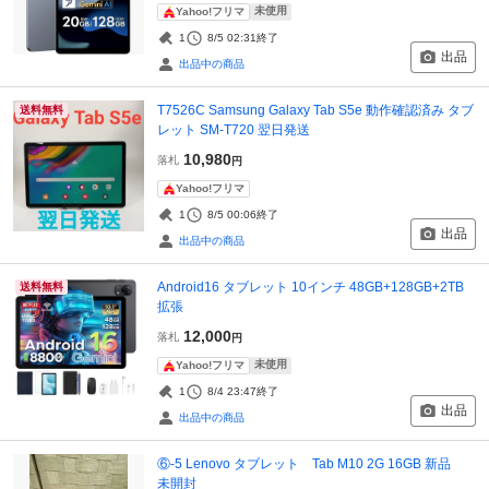
未使用
Yahoo!フリマ
1
8/5 02:31
終了
出品
出品中の商品
T7526C Samsung Galaxy Tab S5e 動作確認済み タブ
送料無料
レット SM-T720 翌日発送
10,980
落札
円
Yahoo!フリマ
1
8/5 00:06
終了
出品
出品中の商品
Android16 タブレット 10インチ 48GB+128GB+2TB
送料無料
拡張
12,000
落札
円
未使用
Yahoo!フリマ
1
8/4 23:47
終了
出品
出品中の商品
⑥-5 Lenovo タブレット Tab M10 2G 16GB 新品
未開封