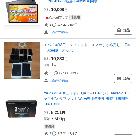
+128GB+2TB拡張 Gemini AI内蔵
10,000
落札
円
未使用
Yahoo!フリマ
1
8/7 22:06
終了
出品
出品中の商品
モバイルWiFi タブレット スマホまとめ売り iPad
Xperia オッポ
10,833
落札
円
1
開始
円
30
8/7 21:50
終了
出品
出品中の商品
YAMAZEN キュリオム QA15-80 8インチ android 15
ヤマゼン タブレット Wi-Fi専用モデル 未使用 未開封 T
11491828
8,251
落札
円
7,500
開始
円
未使用
1
8/7 21:42
終了