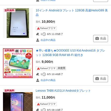
10インチ Androidタブレット 128GB 高速HelioG99 美
送料無料
品
10,800
落札
円
Yahoo!フリマ
1
8/5 11:05
終了
出品
出品中の商品
★早い者勝ち★DOOGEE U10 Kid Android16 タブレ
送料無料
ット 128GB 9GB RAM Wi-Fi 箱付き
9,000
落札
円
未使用
Yahoo!フリマ
1
8/5 10:46
終了
出品
出品中の商品
Lenovo TAB6 A101LV Androidタブレット
送料無料
11,000
落札
円
Yahoo!フリマ
1
8/5 08:10
終了