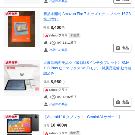
出品中の商品
新品未開封 Amazon Fire 7 キッズモデル ブルー 16GB
送料無料
第12世代
8,400
落札
円
未使用
Yahoo!フリマ
1
8/7 13:11
終了
出品
出品中の商品
☆液晶画面美品☆《最新版8インチタブレット》BMA
送料無料
X I8 Plus ビーマックス Wi-Fiモデル 付属品完備 動作確
認済み
8,980
落札
円
Yahoo!フリマ
1
8/7 13:02
終了
出品
出品中の商品
【Android 16 タブレット - Gemini AI サポート】
送料無料
10,400
落札
円
未使用
Yahoo!フリマ