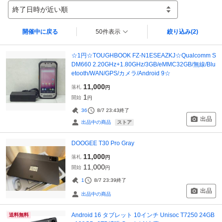
終了日時が近い順
開催中に戻る
50件表示
絞り込み
(2)
☆1円☆TOUGHBOOK FZ-N1ESEAZKJ☆Qualcomm S
DM660 2.20GHz+1.80GHz/3GB/eMMC32GB/無線/Blu
etooth/WAN/GPS/カメラ/Android 9☆
11,000
落札
円
1
開始
円
36
8/7 23:43
終了
出品
ストア
出品中の商品
DOOGEE T30 Pro Gray
11,000
落札
円
11,000
開始
円
1
8/7 23:39
終了
出品
出品中の商品
Android 16 タブレット 10インチ Unisoc T7250 24GB
送料無料