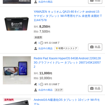
出品
出品中の商品
YAMAZEN キュリオム QA15-80 8インチ android 15
ヤマゼン タブレット Wi-Fi専用モデル 未使用 未開封 T
11447578
8,250
落札
円
7,500
開始
円
未使用
1
8/5 22:34
終了
出品
年間ベストストア
出品中の商品
Redmi Pad Xiaomi HyperOS 64GB Android 2208128
3G グラファイトグレー タブレット 260714SK10057
2
11,000
落札
円
10,000
開始
円
1
8/5 22:26
終了
出品
ストア
出品中の商品
Android16 AI最適化OS タブレット 10インチ Wi-Fiモ
送料無料
デル