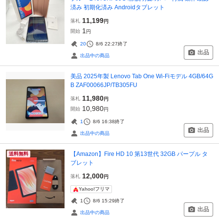
済み 初期化済み Androidタブレット
11,199
落札
円
1
開始
円
20
8/6 22:27
終了
出品
出品中の商品
美品 2025年製 Lenovo Tab One Wi-Fiモデル 4GB/64G
B ZAF00066JP/TB305FU
11,980
落札
円
10,980
開始
円
1
8/6 16:38
終了
出品
出品中の商品
【Amazon】Fire HD 10 第13世代 32GB パープル タ
送料無料
ブレット
12,000
落札
円
Yahoo!フリマ
1
8/6 15:29
終了
出品
出品中の商品