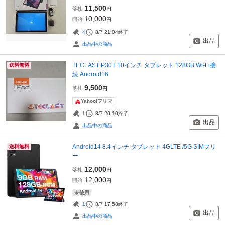
11,500
落札
円
10,000
開始
円
4
8/7 21:04
終了
出品
出品中の商品
TECLAST P30T 10インチ タブレット 128GB Wi-Fi接
送料無料
続 Android16
9,500
落札
円
Yahoo!フリマ
1
8/7 20:10
終了
出品
出品中の商品
Android14 8.4インチ タブレット 4GLTE /5G SIMフリ
送料無料
ー
12,000
落札
円
12,000
開始
円
未使用
1
8/7 17:58
終了
出品
出品中の商品