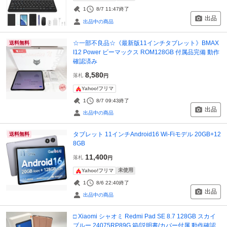
1
8/7 11:47
終了
出品
出品中の商品
☆一部不良品☆《最新版11インチタブレット》BMAX
送料無料
I12 Power ビーマックス ROM128GB 付属品完備 動作
確認済み
8,580
落札
円
Yahoo!フリマ
1
8/7 09:43
終了
出品
出品中の商品
タブレット 11インチAndroid16 Wi-Fiモデル 20GB+12
送料無料
8GB
11,400
落札
円
未使用
Yahoo!フリマ
1
8/6 22:40
終了
出品
出品中の商品
□ Xiaomi シャオミ Redmi Pad SE 8.7 128GB スカイ
ブルー 24075RP89G 箱/説明書/カバー付属 動作確認