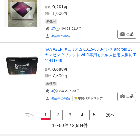
9,261
落札
円
1,000
開始
円
未使用
27
8/4 23:01
終了
出品
出品中の商品
YAMAZEN キュリオム QA15-80 8インチ android 15
ヤマゼン タブレット Wi-Fi専用モデル 未使用 未開封 T
11491849
8,800
落札
円
7,500
開始
円
未使用
3
8/4 22:59
終了
出品
年間ベストストア
出品中の商品
前へ
1
2
3
4
5
次へ
1
〜
50
件 /
2,584
件