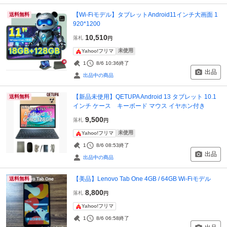
【Wi-Fiモデル】タブレットAndroid11インチ大画面 1
送料無料
920*1200
10,510
落札
円
未使用
Yahoo!フリマ
1
8/6 10:36
終了
出品
出品中の商品
【新品未使用】QETUPA Android 13 タブレット 10.1
送料無料
インチ ケース キーボード マウス イヤホン付き
9,500
落札
円
未使用
Yahoo!フリマ
1
8/6 08:53
終了
出品
出品中の商品
【美品】Lenovo Tab One 4GB / 64GB Wi-Fiモデル
送料無料
8,800
落札
円
Yahoo!フリマ
1
8/6 06:58
終了