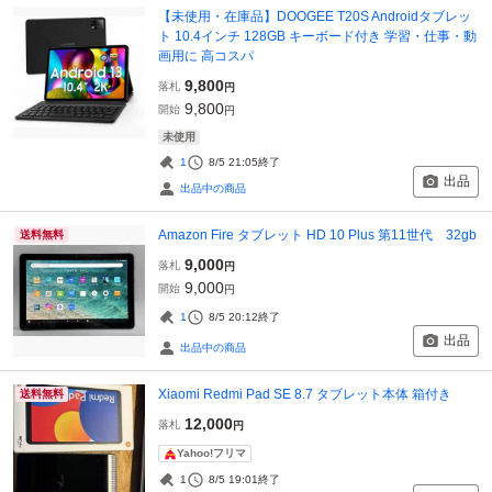
【未使用・在庫品】DOOGEE T20S Androidタブレッ
ト 10.4インチ 128GB キーボード付き 学習・仕事・動
画用に 高コスパ
9,800
落札
円
9,800
開始
円
未使用
1
8/5 21:05
終了
出品
出品中の商品
Amazon Fire タブレット HD 10 Plus 第11世代 32gb
送料無料
9,000
落札
円
9,000
開始
円
1
8/5 20:12
終了
出品
出品中の商品
Xiaomi Redmi Pad SE 8.7 タブレット本体 箱付き
送料無料
12,000
落札
円
Yahoo!フリマ
1
8/5 19:01
終了