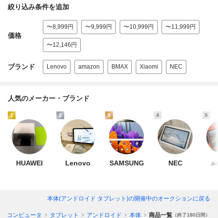
絞り込み条件を追加
〜8,999円
〜9,999円
〜10,999円
〜11,999円
価格
〜12,146円
ブランド
Lenovo
amazon
BMAX
Xiaomi
NEC
人気のメーカー・ブランド
1
2
3
4
5
HUAWEI
Lenovo
SAMSUNG
NEC
a
本体(アンドロイド タブレット)
の開催中のオークションに戻る
コンピュータ
タブレット
アンドロイド
本体
商品一覧
（終了180日間）