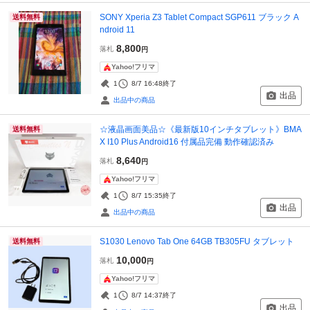
SONY Xperia Z3 Tablet Compact SGP611 ブラック A
送料無料
ndroid 11
8,800
落札
円
Yahoo!フリマ
1
8/7 16:48
終了
出品
出品中の商品
☆液晶画面美品☆《最新版10インチタブレット》BMA
送料無料
X I10 Plus Android16 付属品完備 動作確認済み
8,640
落札
円
Yahoo!フリマ
1
8/7 15:35
終了
出品
出品中の商品
S1030 Lenovo Tab One 64GB TB305FU タブレット
送料無料
10,000
落札
円
Yahoo!フリマ
1
8/7 14:37
終了
出品