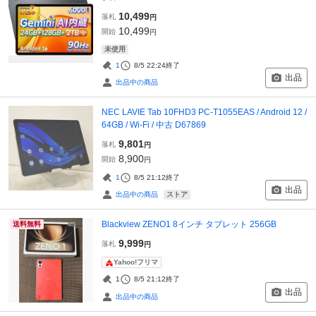
10,499
落札
円
10,499
開始
円
未使用
1
8/5 22:24
終了
出品
出品中の商品
NEC LAVIE Tab 10FHD3 PC-T1055EAS / Android 12 /
64GB / Wi-Fi / 中古 D67869
9,801
落札
円
8,900
開始
円
1
8/5 21:12
終了
出品
ストア
出品中の商品
Blackview ZENO1 8インチ タブレット 256GB
送料無料
9,999
落札
円
Yahoo!フリマ
1
8/5 21:12
終了
出品
出品中の商品