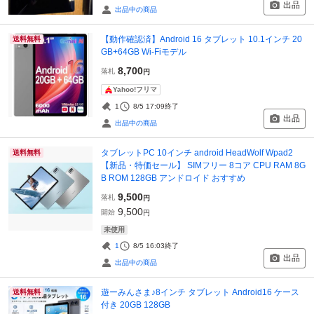
出品
出品中の商品
【動作確認済】Android 16 タブレット 10.1インチ 20
送料無料
GB+64GB Wi-Fiモデル
8,700
落札
円
Yahoo!フリマ
1
8/5 17:09
終了
出品
出品中の商品
タブレットPC 10インチ android HeadWolf Wpad2
送料無料
【新品・特価セール】 SIMフリー 8コア CPU RAM 8G
B ROM 128GB アンドロイド おすすめ
9,500
落札
円
9,500
開始
円
未使用
1
8/5 16:03
終了
出品
出品中の商品
遊ーみんさま♪8インチ タブレット Android16 ケース
送料無料
付き 20GB 128GB