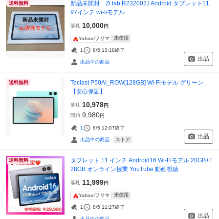
新品未開封 Zi:tab R23Z002J Android タブレット11.
送料無料
97インチ wi-fiモデル
10,000
落札
円
未使用
Yahoo!フリマ
1
8/5 13:18
終了
出品
出品中の商品
Teclast P50AI_ROW[128GB] Wi-Fiモデル グリーン
送料無料
【安心保証】
10,978
落札
円
9,980
開始
円
1
8/5 12:07
終了
出品
ストア
出品中の商品
タブレット 11 インチ Android16 Wi-Fiモデル 20GB+1
送料無料
28GB オンライン授業 YouTube 動画視聴
11,999
落札
円
未使用
Yahoo!フリマ
1
8/5 11:27
終了
出品
出品中の商品