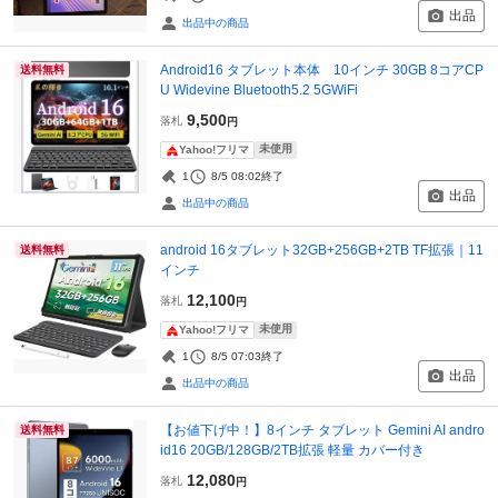
出品
出品中の商品
Android16 タブレット本体 10インチ 30GB 8コアCP
送料無料
U Widevine Bluetooth5.2 5GWiFi
9,500
落札
円
未使用
Yahoo!フリマ
1
8/5 08:02
終了
出品
出品中の商品
android 16タブレット32GB+256GB+2TB TF拡張｜11
送料無料
インチ
12,100
落札
円
未使用
Yahoo!フリマ
1
8/5 07:03
終了
出品
出品中の商品
【お値下げ中！】8インチ タブレット Gemini AI andro
送料無料
id16 20GB/128GB/2TB拡張 軽量 カバー付き
12,080
落札
円