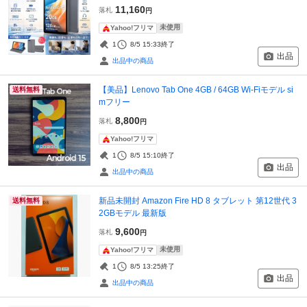
11,160
落札
円
未使用
Yahoo!フリマ
1
8/5 15:33
終了
出品
出品中の商品
【美品】Lenovo Tab One 4GB / 64GB Wi-Fiモデル si
送料無料
mフリー
8,800
落札
円
Yahoo!フリマ
1
8/5 15:10
終了
出品
出品中の商品
新品未開封 Amazon Fire HD 8 タブレット 第12世代 3
送料無料
2GBモデル 最新版
9,600
落札
円
未使用
Yahoo!フリマ
1
8/5 13:25
終了
出品
出品中の商品