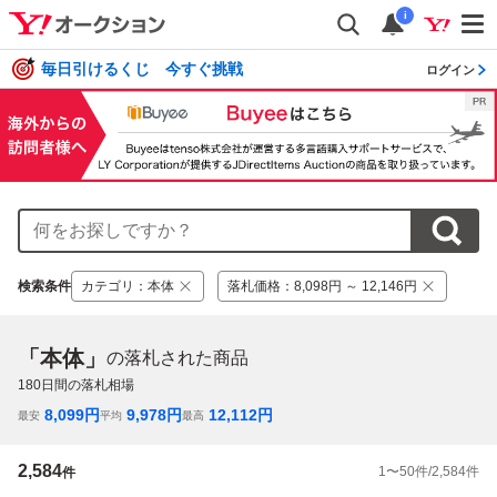
i
毎日引けるくじ 今すぐ挑戦
ログイン
検索条件
カテゴリ
：
本体
落札価格
：
8,098円 ～ 12,146円
「本体」
の落札された商品
180
日間の落札相場
8,099
円
9,978
円
12,112
円
最安
平均
最高
2,584
1
〜
50
件/
2,584
件
件