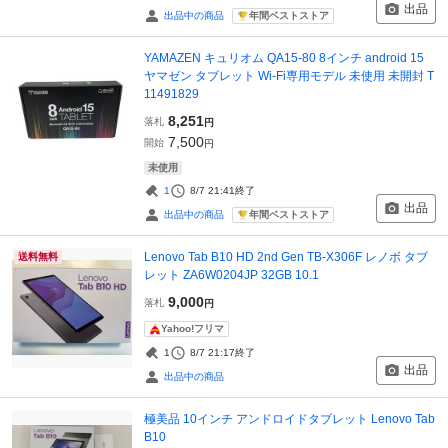
出品
年間ベストストア
出品中の商品
YAMAZEN キュリオム QA15-80 8インチ android 15
ヤマゼン タブレット Wi-Fi専用モデル 未使用 未開封 T
11491829
8,251
落札
円
7,500
開始
円
未使用
1
8/7 21:41
終了
出品
年間ベストストア
出品中の商品
Lenovo Tab B10 HD 2nd Gen TB-X306F レノボ タブ
送料無料
レット ZA6W0204JP 32GB 10.1
9,000
落札
円
Yahoo!フリマ
1
8/7 21:17
終了
出品
出品中の商品
極美品 10インチ アンドロイドタブレット Lenovo Tab
B10