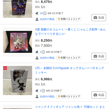
8,475
落札
円
1
開始
円
10
8/8 22:57
終了
出品
年間ベストストア
出品中の商品
A賞 覚醒のネコムート 一番くじ にゃんこ大戦争 ~みん
なでペリペリするにゃ~
8,250
落札
円
7,500
開始
円
1
8/8 22:57
終了
出品
年間ベストストア
出品中の商品
1円～ 未開封 S.H.Figuarts キングダムハーツII キング
ミッキー
6,986
落札
円
1
開始
円
2
8/8 22:55
終了
出品
年間ベストストア
出品中の商品
ジャンク 4 フィギュア ジャンル色々 70個セット まと