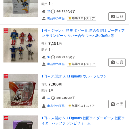
1
開始
円
20
8/8 23:06
終了
出品
年間ベストストア
出品中の商品
1円～ ジャンク 箱無 ポピー 他 超合金 闘士ゴーディア
ン デリンガー シルバー合金 マッハGoGoGo 等
7,151
落札
円
1
開始
円
34
8/8 23:05
終了
出品
年間ベストストア
出品中の商品
1円～ 未開封 S.H.Figuarts ウルトラセブン
7,386
落札
円
1
開始
円
17
8/8 23:00
終了
出品
年間ベストストア
出品中の商品
1円～ 未開封 S.H.Figuarts 仮面ライダーギーツ 仮面ラ
イダーバッファ ゾンビフォーム