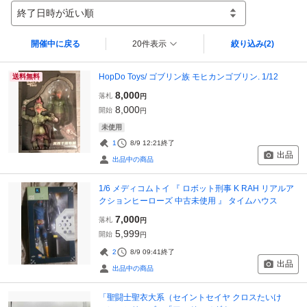
終了日時が近い順
開催中に戻る
20件表示
絞り込み
(2)
HopDo Toys/ ゴブリン族 モヒカンゴブリン. 1/12
送料無料
8,000
落札
円
8,000
開始
円
未使用
1
8/9 12:21
終了
出品
出品中の商品
1/6 メディコムトイ 『 ロボット刑事 K RAH リアルア
クションヒーローズ 中古未使用 』 タイムハウス
7,000
落札
円
5,999
開始
円
2
8/9 09:41
終了
出品
出品中の商品
「聖闘士聖衣大系（セイントセイヤ クロスたいけ