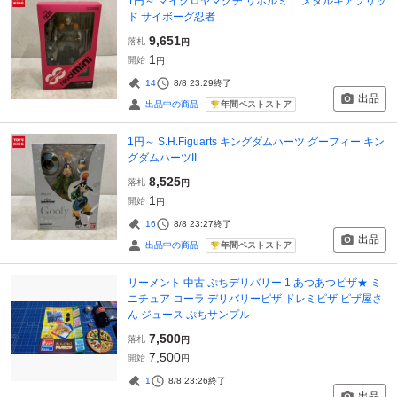
1円～ マイクロヤマグチ リボルミニ メタルギアソリッ
ド サイボーグ忍者
9,651
落札
円
1
開始
円
14
8/8 23:29
終了
出品
年間ベストストア
出品中の商品
1円～ S.H.Figuarts キングダムハーツ グーフィー キン
グダムハーツII
8,525
落札
円
1
開始
円
16
8/8 23:27
終了
出品
年間ベストストア
出品中の商品
リーメント 中古 ぷちデリバリー 1 あつあつピザ★ ミ
ニチュア コーラ デリバリーピザ ドレミピザ ピザ屋さ
ん ジュース ぷちサンプル
7,500
落札
円
7,500
開始
円
1
8/8 23:26
終了
出品