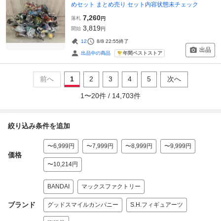
めセット まとめ売り セット内容状態未チェック
7,260
落札
円
3,819
開始
円
12
8/8 22:55
終了
出品
年間ベストストア
出品中の商品
前へ
1
2
3
4
5
次へ
1
〜
20
件 /
14,703
件
絞り込み条件を追加
〜6,999円
〜7,999円
〜8,999円
〜9,999円
価格
〜10,214円
BANDAI
マックスファクトリー
ブランド
グッドスマイルカンパニー
S.H.フィギュアーツ