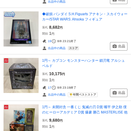
出品中の商品
◆破損 バンダイ S.H.Figuarts アナキン・スカイウォー
カー/STAR WARS: Ahsoka フィギュア
8,682
落札
円
1
開始
円
19
8/8 23:21
終了
出品
ストア
出品中の商品
1円～ カプコン モンスターハンター 鎖刃竜 アルシュ
ベルド
10,175
落札
円
1
開始
円
17
8/8 23:19
終了
出品
年間ベストストア
出品中の商品
1円～ 未開封含 一番くじ 鬼滅の刃 D賞 嘴平 伊之助 僕
のヒーローアカデミア D賞 爆豪 勝己 MASTERLISE 他
9,680
落札
円
1
開始
円