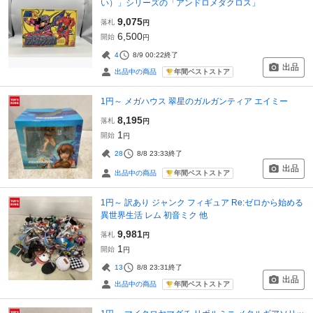
い）」シリーズの「アンドロメダクロス」
9,075
落札
円
6,500
開始
円
4
8/9 00:22
終了
出品
年間ベストストア
出品中の商品
1円～ メガハウス 翠星のガルガンティア エイミー
8,195
落札
円
1
開始
円
28
8/8 23:33
終了
出品
年間ベストストア
出品中の商品
1円～ 訳あり ジャンク フィギュア Re:ゼロから始める
異世界生活 レム 初音ミク 他
9,981
落札
円
1
開始
円
13
8/8 23:31
終了
出品
年間ベストストア
出品中の商品