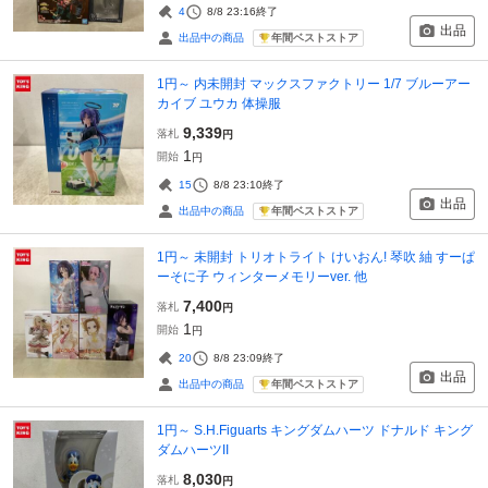
4
8/8 23:16
終了
出品
年間ベストストア
出品中の商品
1円～ 内未開封 マックスファクトリー 1/7 ブルーアー
カイブ ユウカ 体操服
9,339
落札
円
1
開始
円
15
8/8 23:10
終了
出品
年間ベストストア
出品中の商品
1円～ 未開封 トリオトライト けいおん! 琴吹 紬 すーぱ
ーそに子 ウィンターメモリーver. 他
7,400
落札
円
1
開始
円
20
8/8 23:09
終了
出品
年間ベストストア
出品中の商品
1円～ S.H.Figuarts キングダムハーツ ドナルド キング
ダムハーツII
8,030
落札
円