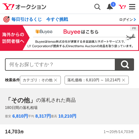
i
毎日引けるくじ 今すぐ挑戦
ログイン
検索条件
カテゴリ
：
その他
落札価格
：
6,810円 ～ 10,214円
「その他」
の落札された商品
180
日間の落札相場
6,810
円
8,317
円
10,210
円
最安
平均
最高
14,703
1
〜
20
件/
14,703
件
件