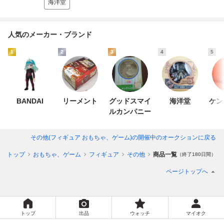
海洋堂
人気のメーカー・ブランド
1
2
3
4
5
BANDAI
リーメント
グッドスマイ
海洋堂
ケン
ルカンパニー
その他(フィギュア おもちゃ、ゲーム)
の開催中のオークションに戻る
ョントップ
おもちゃ、ゲーム
フィギュア
その他
商品一覧
（終了180日間）
ページトップへ
トップ
出品
ウォッチ
マイオク