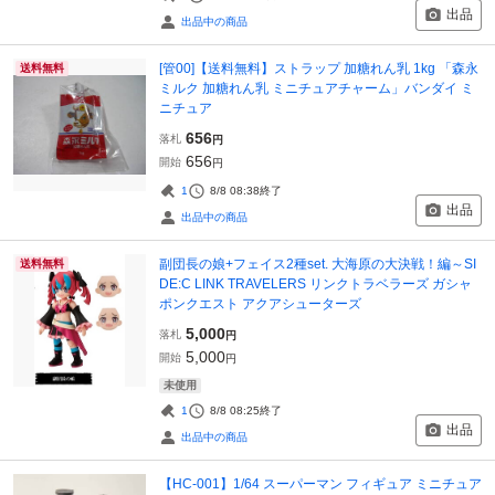
出品
出品中の商品
[管00]【送料無料】ストラップ 加糖れん乳 1kg 「森永
送料無料
ミルク 加糖れん乳 ミニチュアチャーム」バンダイ ミ
ニチュア
656
落札
円
656
開始
円
1
8/8 08:38
終了
出品
出品中の商品
副団長の娘+フェイス2種set. 大海原の大決戦！編～SI
送料無料
DE:C LINK TRAVELERS リンクトラベラーズ ガシャ
ポンクエスト アクアシューターズ
5,000
落札
円
5,000
開始
円
未使用
1
8/8 08:25
終了
出品
出品中の商品
【HC-001】1/64 スーパーマン フィギュア ミニチュア