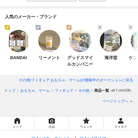
人気のメーカー・ブランド
1
2
3
4
5
BANDAI
リーメント
グッドスマイ
海洋堂
ケン
ルカンパニー
その他(フィギュア おもちゃ、ゲーム)
の開催中のオークションに戻る
ョントップ
おもちゃ、ゲーム
フィギュア
その他
商品一覧
（終了180日間）
ページトップへ
トップ
出品
ウォッチ
マイオク