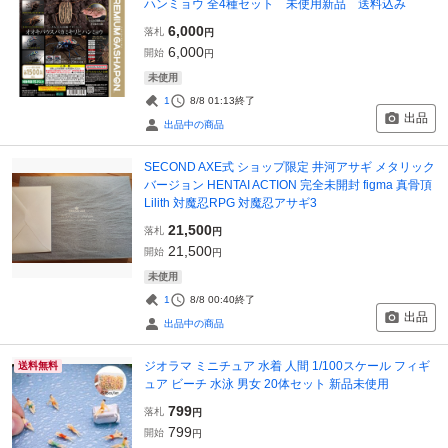
ハンミョウ 全4種セット 未使用新品 送料込み
6,000
落札
円
6,000
開始
円
未使用
1
8/8 01:13
終了
出品
出品中の商品
SECOND AXE式 ショップ限定 井河アサギ メタリック
バージョン HENTAI ACTION 完全未開封 figma 真骨頂
Lilith 対魔忍RPG 対魔忍アサギ3
21,500
落札
円
21,500
開始
円
未使用
1
8/8 00:40
終了
出品
出品中の商品
ジオラマ ミニチュア 水着 人間 1/100スケール フィギ
送料無料
ュア ビーチ 水泳 男女 20体セット 新品未使用
799
落札
円
799
開始
円