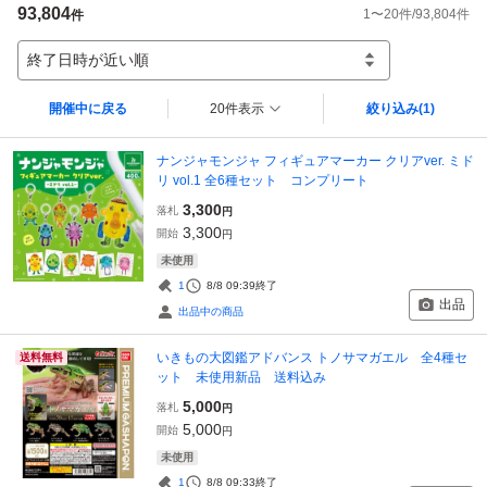
93,804
1
〜
20
件/
93,804
件
件
終了日時が近い順
開催中に戻る
20件表示
絞り込み
(1)
ナンジャモンジャ フィギュアマーカー クリアver. ミド
リ vol.1 全6種セット コンプリート
3,300
落札
円
3,300
開始
円
未使用
1
8/8 09:39
終了
出品
出品中の商品
いきもの大図鑑アドバンス トノサマガエル 全4種セ
送料無料
ット 未使用新品 送料込み
5,000
落札
円
5,000
開始
円
未使用
1
8/8 09:33
終了