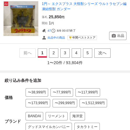
1円～ エクスプラス 大怪獣シリーズ ウルトラセブン編
凍結怪獣 ガンダー
25,850
落札
円
1
開始
円
47
8/8 00:07
終了
出品
年間ベストストア
出品中の商品
前へ
1
2
3
4
5
次へ
1
〜
20
件 /
93,804
件
絞り込み条件を追加
〜38,999円
〜77,999円
〜117,999円
価格
〜173,999円
〜299,999円
〜1,512,999円
BANDAI
リーメント
海洋堂
ブランド
グッドスマイルカンパニー
タカラトミー