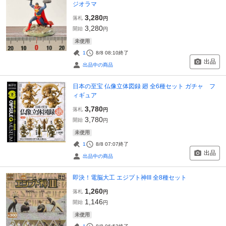
ジオラマ
3,280
落札
円
3,280
開始
円
未使用
1
8/8 08:10
終了
出品
出品中の商品
日本の至宝 仏像立体図録 廻 全6種セット ガチャ フ
ィギュア
3,780
落札
円
3,780
開始
円
未使用
1
8/8 07:07
終了
出品
出品中の商品
即決！電脳大工 エジプト神III 全8種セット
1,260
落札
円
1,146
開始
円
未使用