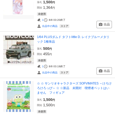
1,500
落札
円
1,364
開始
円
未使用
1
8/8 03:20
終了
出品
ストア
出品中の商品
1/64 PLUSダムド タフトlittle D. レイクブルーメタリ
ック 1種単品
500
落札
円
455
開始
円
未使用
1
8/8 03:19
終了
出品
ストア
出品中の商品
☆ ☆ サンリオキャラクターズ SOFVIMATES ～けろけ
ろけろっぴ～ ☆ ☆新品 未開封 喫煙者ペットはい
ません フィギュア
1,500
落札
円
1,500
開始
円
未使用