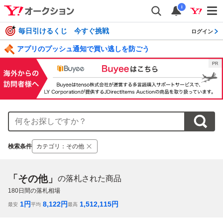
i
毎日引けるくじ 今すぐ挑戦
ログイン
アプリのプッシュ通知で買い逃しを防ごう
検索条件
カテゴリ
：
その他
「その他」
の落札された商品
180
日間の落札相場
1
円
8,122
円
1,512,115
円
最安
平均
最高