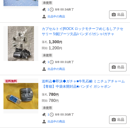
未使用
1
8/8 00:34
終了
出品
出品中の商品
カプセルトイ[ROCK ロックモチーフめじるしアクセ
サリー 5個]ブーツ欠品/バンダイ/ガシャ/ガチャ
1,300
落札
円
1,200
開始
円
未使用
1
8/8 00:31
終了
出品
出品中の商品
送料込◆即決◆ガチャ■牛乳石鹸 ミニチュアチャーム
送料無料
【青箱】中袋未開封品■バンダイ ガシャポン
780
落札
円
780
開始
円
未使用
1
8/8 00:30
終了
出品
出品中の商品