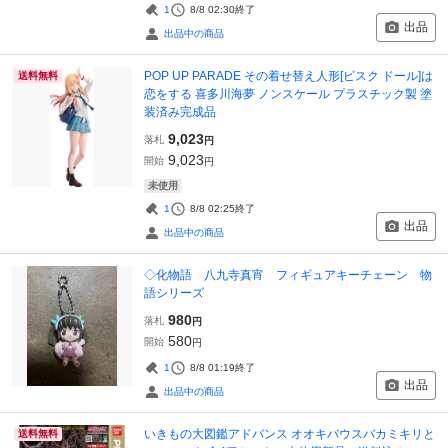
1
8/8 02:30
終了
出品
出品中の商品
POP UP PARADE その着せ替え人形[ビスク ドール]は
送料無料
恋をする 喜多川海夢 ノンスケール プラスチック製 塗
装済み完成品
9,023
落札
円
9,023
開始
円
未使用
1
8/8 02:25
終了
出品
出品中の商品
◇化物語 八九寺真宵 フィギュアキーチェーン 物
語シリーズ
980
落札
円
580
開始
円
1
8/8 01:19
終了
出品
出品中の商品
いきもの大図鑑アドバンス オオキバウスバカミキリと
送料無料