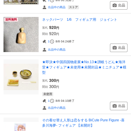
1
8/8 06:52
終了
出品
ストア
出品中の商品
ネックパーツ 1/6 フィギュア用 ジョイント
送料無料
920
落札
円
920
開始
円
1
8/8 04:24
終了
出品
出品中の商品
★即決★中国四国物産展★No.13★讃岐うどん★海洋
堂★フィギュア★未使用★未開封品★ミニチュア★模
型
300
落札
円
300
開始
円
未使用
1
8/8 04:10
終了
出品
出品中の商品
その着せ替え人形は恋をする BiCute Pure Figure -喜
多川海夢- フィギュア 【未開封】