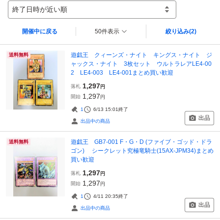
終了日時が近い順
開催中に戻る
50件表示
絞り込み
(2)
遊戯王 クィーンズ・ナイト キングス・ナイト ジ
送料無料
ャックス・ナイト 3枚セット ウルトラレアLE4-00
2 LE4-003 LE4-001まとめ買い歓迎
1,297
落札
円
1,297
開始
円
1
6/13 15:01
終了
出品
出品中の商品
遊戯王 GB7-001 F・G・D (ファイブ・ゴッド・ドラ
送料無料
ゴン) シークレット究極竜騎士(15AX-JPM34)まとめ
買い歓迎
1,297
落札
円
1,297
開始
円
1
4/11 20:35
終了
出品
出品中の商品