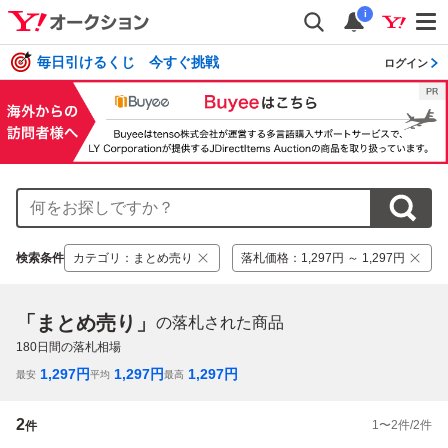
i
毎日引けるくじ 今すぐ挑戦
ログイン
検索条件
カテゴリ
：
まとめ売り
落札価格
：
1,297円 ～ 1,297円
「まとめ売り」
の落札された商品
180
日間の落札相場
1,297
円
1,297
円
1,297
円
最安
平均
最高
2
1
〜
2
件/
2
件
件