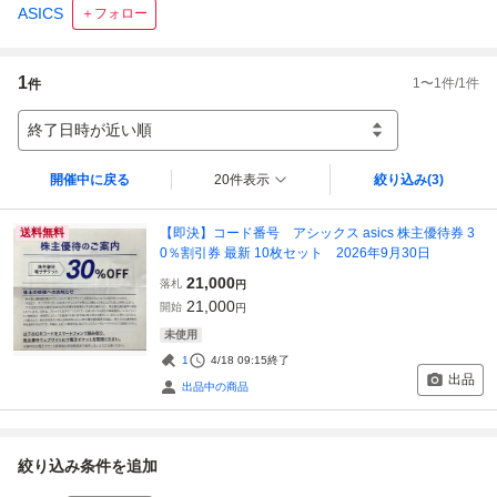
ASICS
＋フォロー
1
1
〜
1
件/
1
件
件
終了日時が近い順
開催中に戻る
20件表示
絞り込み
(3)
【即決】コード番号 アシックス asics 株主優待券 3
送料無料
0％割引券 最新 10枚セット 2026年9月30日
21,000
落札
円
21,000
開始
円
未使用
1
4/18 09:15
終了
出品
出品中の商品
絞り込み条件を追加