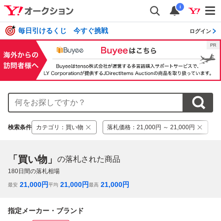
i
毎日引けるくじ 今すぐ挑戦
ログイン
検索条件
カテゴリ
：
買い物
落札価格
：
21,000円 ～ 21,000円
「買い物」
の落札された商品
180
日間の落札相場
21,000
円
21,000
円
21,000
円
最安
平均
最高
指定メーカー・ブランド