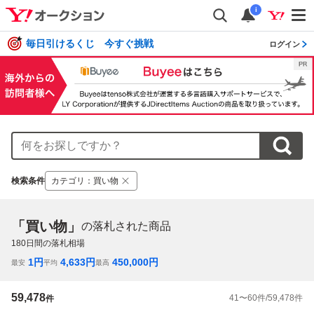
i
毎日引けるくじ 今すぐ挑戦
ログイン
検索条件
カテゴリ
：
買い物
「買い物」
の落札された商品
180
日間の落札相場
1
円
4,633
円
450,000
円
最安
平均
最高
59,478
41
〜
60
件/
59,478
件
件