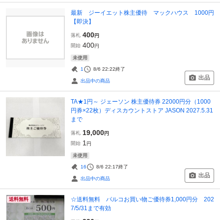
最新 ジーイエット株主優待 マックハウス 1000円
【即決】
400
落札
円
400
開始
円
未使用
1
8/6 22:22
終了
出品
出品中の商品
TA★1円～ ジェーソン 株主優待券 22000円分（1000
円券×22枚）ディスカウントストア JASON 2027.5.31
まで
19,000
落札
円
1
開始
円
未使用
16
8/6 22:17
終了
出品
出品中の商品
☆送料無料 パルコお買い物ご優待券1,000円分 202
送料無料
7/5/31まで有効