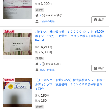
3,200
開始
円
未使用
1
8/6 22:00
終了
出品
出品中の商品
パピレス 株主優待券 １００００ポイント（5,000
送料無料
ポイント×2枚） 数量２ クリックポスト送料無料
Renta!
6,211
落札
円
6,000
開始
円
未使用
2
8/6 21:58
終了
出品
出品中の商品
【クーポンコード通知のみ】株式会社オンワードホー
送料無料
ルディングス 株主優待 ２０％ＯＦＦ買物割引券
１回分
185
落札
円
180
開始
円
未使用