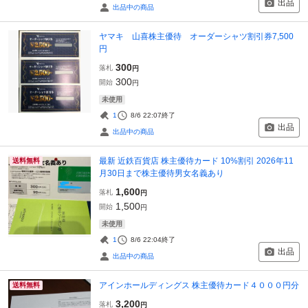
出品
出品中の商品
ヤマキ 山喜株主優待 オーダーシャツ割引券7,500
円
300
落札
円
300
開始
円
未使用
1
8/6 22:07
終了
出品
出品中の商品
最新 近鉄百貨店 株主優待カード 10%割引 2026年11
送料無料
月30日まで株主優待男女名義あり
1,600
落札
円
1,500
開始
円
未使用
1
8/6 22:04
終了
出品
出品中の商品
アインホールディングス 株主優待カード４０００円分
送料無料
3,200
落札
円