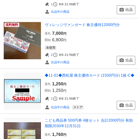
1
8/6 21:56
終了
出品
出品中の商品
ヴィレッジヴァンガード 株主優待12000円分
送料無料
7,000
落札
円
6,800
開始
円
未使用
2
8/6 21:56
終了
出品
出品中の商品
◆11-01◆西松屋 株主優待カード (1500円分) 1枚-C◆
1,250
落札
円
1,250
開始
円
1
8/6 21:56
終了
出品
ストア
出品中の商品
こども商品券 500円券 4枚セット 合計2000円分 有効
期限2030年12月31日
1,760
落札
円