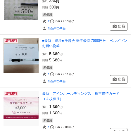
336
落札
円
300
開始
円
未使用
2
8/6 22:13
終了
出品
出品中の商品
■最新・即決■ 千趣会 株主優待 7000円分 ベルメゾン
送料無料
お買い物券
5,680
落札
円
5,680
開始
円
未使用
1
8/6 22:11
終了
出品
出品中の商品
最新 アインホールディングス 株主優待カード
送料無料
（４枚有り）
1,600
落札
円
1,600
開始
円
未使用
1
8/6 22:08
終了