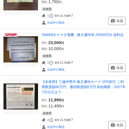
1,760
開始
円
未使用
1
8/6 21:54
終了
出品
出品中の商品
YAMADA ヤマダ電機 株主優待券 25000円分 送料込
送料無料
23,000
落札
円
10,000
開始
円
未使用
3
8/6 21:53
終了
出品
出品中の商品
【未使用】三越伊勢丹 株主優待カード 10%割引 ご利
用限度額80万円、優待限度額8万円 有効期限：2027年
7月31日まで
11,990
落札
円
11,490
開始
円
未使用
2
8/6 21:53
終了
出品
出品中の商品