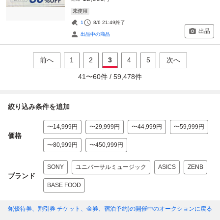
未使用
1
8/6 21:49
終了
出品
出品中の商品
前へ
1
2
3
4
5
次へ
41
〜
60
件 /
59,478
件
絞り込み条件を追加
〜14,999円
〜29,999円
〜44,999円
〜59,999円
価格
〜80,999円
〜450,999円
SONY
ユニバーサルミュージック
ASICS
ZENB
ブランド
BASE FOOD
い物(優待券、割引券 チケット、金券、宿泊予約)
の開催中のオークションに戻る