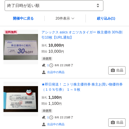
終了日時が近い順
開催中に戻る
20件表示
絞り込み
(1)
アシックス asics オニツカタイガー 株主優待 30%割
送料無料
引10枚【URL通知】
10,000
落札
円
10,000
開始
円
未使用
1
8/6 22:28
終了
出品
出品中の商品
★即日発送！ ニトリ株主優待券 株主お買い物優待券
（１０％引券） １～９枚
1,100
落札
円
1,100
開始
円
未使用
1
8/6 22:23
終了
出品
出品中の商品