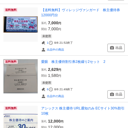
【送料無料】ヴィレッジヴァンガード 株主優待券
送料無料
12000円分
7,000
落札
円
7,000
開始
円
未使用
1
8/6 21:52
終了
出品
出品中の商品
愛眼 株主優待割引券2枚綴り2セット 2
送料無料
2,629
落札
円
1,580
開始
円
未使用
6
8/6 21:49
終了
出品
出品中の商品
アシックス 株主優待 URL通知のみ ECサイト30%割引
送料無料
10枚
12,000
落札
円
12,000
開始
円