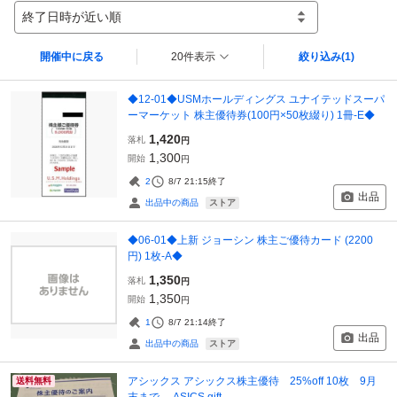
終了日時が近い順
開催中に戻る
20件表示
絞り込み
(1)
◆12-01◆USMホールディングス ユナイテッドスーパ
ーマーケット 株主優待券(100円×50枚綴り) 1冊-E◆
1,420
落札
円
1,300
開始
円
2
8/7 21:15
終了
出品
ストア
出品中の商品
◆06-01◆上新 ジョーシン 株主ご優待カード (2200
円) 1枚-A◆
1,350
落札
円
1,350
開始
円
1
8/7 21:14
終了
出品
ストア
出品中の商品
アシックス アシックス株主優待 25%off 10枚 9月
送料無料
末まで ASICS gift