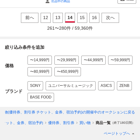
出品中の商品
前へ
12
13
14
15
16
次へ
261
〜
280
件 /
59,360
件
絞り込み条件を追加
〜14,999円
〜29,999円
〜44,999円
〜59,999円
価格
〜80,999円
〜450,999円
SONY
ユニバーサルミュージック
ASICS
ZENB
ブランド
BASE FOOD
い物(優待券、割引券 チケット、金券、宿泊予約)
の開催中のオークションに戻る
チケット、金券、宿泊予約
優待券、割引券
買い物
商品一覧
（終了180日間）
ページトップへ