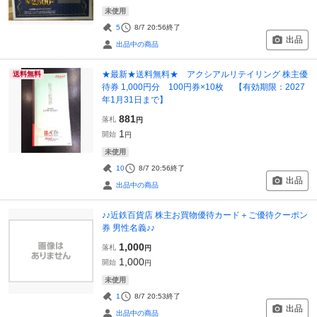
未使用
5
8/7 20:56
終了
出品
出品中の商品
★最新★送料無料★ アクシアルリテイリング 株主優
送料無料
待券 1,000円分 100円券×10枚 【有効期限：2027
年1月31日まで】
881
落札
円
1
開始
円
未使用
10
8/7 20:56
終了
出品
出品中の商品
♪♪近鉄百貨店 株主お買物優待カード＋ご優待クーポン
券 男性名義♪♪
1,000
落札
円
1,000
開始
円
未使用
1
8/7 20:53
終了
出品
出品中の商品