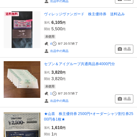
出品中の商品
ヴィレッジヴァンガード 株主優待券 送料込み
送料無料
6,105
落札
円
5,500
開始
円
未使用
4
8/7 20:57
終了
出品
出品中の商品
セブン＆アイグループ共通商品券4000円分
3,820
落札
円
3,820
開始
円
未使用
1
8/7 20:57
終了
出品
出品中の商品
★山喜 株主優待券 2500円+オーダーシャツ割引券25
00円各1枚★
1,610
落札
円
1
開始
円