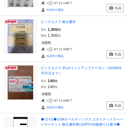
1
8/7 21:13
終了
出品
出品中の商品
ビックカメラ 株主優待
送料無料
1,900
落札
円
1,900
開始
円
未使用
1
8/7 21:09
終了
出品
出品中の商品
ビックカメラ 3%ポイントアップクーポン＜2026年8
送料無料
月31日まで＞
140
落札
円
140
開始
円
未使用
1
8/7 21:08
終了
出品
出品中の商品
◆12-01◆USMホールディングス ユナイテッドスーパ
ーマーケット 株主優待券(100円×50枚綴り) 1冊-B◆