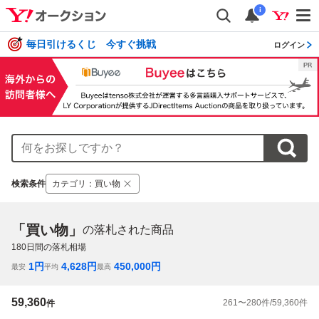
i
毎日引けるくじ 今すぐ挑戦
ログイン
検索条件
カテゴリ
：
買い物
「買い物」
の落札された商品
180
日間の落札相場
1
円
4,628
円
450,000
円
最安
平均
最高
59,360
261
〜
280
件/
59,360
件
件