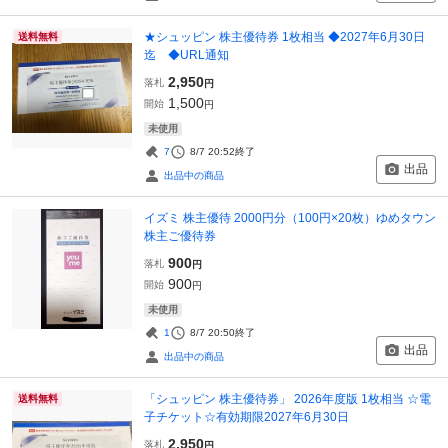
★シュッピン 株主優待券 1枚相当 ◆2027年6月30日
送料無料
迄 ◆URL通知
2,950
落札
円
1,500
開始
円
未使用
7
8/7 20:52
終了
出品
出品中の商品
イズミ 株主優待 2000円分（100円×20枚）ゆめタウン
株主ご優待券
900
落札
円
900
開始
円
未使用
1
8/7 20:50
終了
出品
出品中の商品
「シュッピン 株主優待券」 2026年度版 1枚相当 ☆電
送料無料
子チケット☆有効期限2027年6月30日
2,950
落札
円