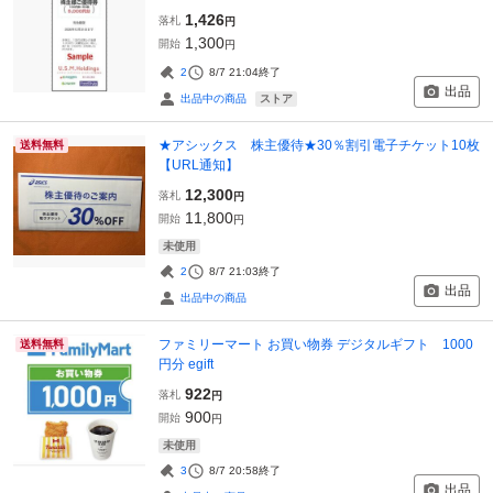
1,426
落札
円
1,300
開始
円
2
8/7 21:04
終了
出品
ストア
出品中の商品
★アシックス 株主優待★30％割引電子チケット10枚
送料無料
【URL通知】
12,300
落札
円
11,800
開始
円
未使用
2
8/7 21:03
終了
出品
出品中の商品
ファミリーマート お買い物券 デジタルギフト 1000
送料無料
円分 egift
922
落札
円
900
開始
円
未使用
3
8/7 20:58
終了
出品