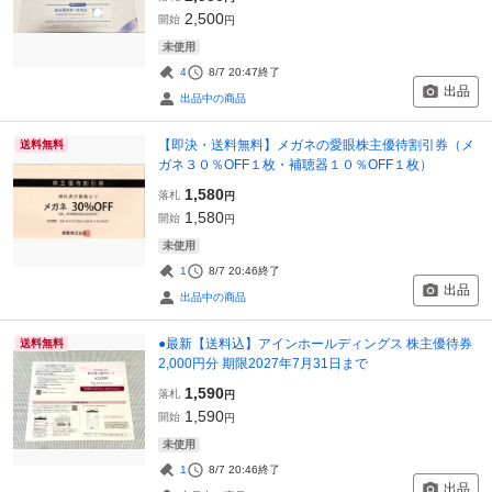
2,500
開始
円
未使用
4
8/7 20:47
終了
出品
出品中の商品
【即決・送料無料】メガネの愛眼株主優待割引券（メ
送料無料
ガネ３０％OFF１枚・補聴器１０％OFF１枚）
1,580
落札
円
1,580
開始
円
未使用
1
8/7 20:46
終了
出品
出品中の商品
●最新【送料込】アインホールディングス 株主優待券
送料無料
2,000円分 期限2027年7月31日まで
1,590
落札
円
1,590
開始
円
未使用
1
8/7 20:46
終了
出品