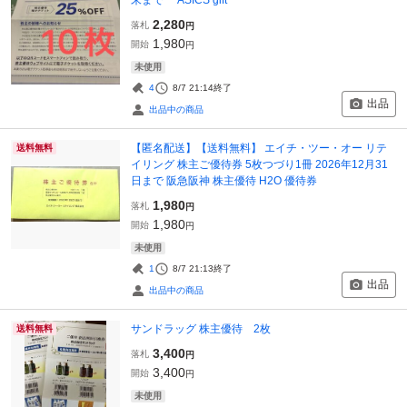
2,280
落札
円
1,980
開始
円
未使用
4
8/7 21:14
終了
出品
出品中の商品
【匿名配送】【送料無料】 エイチ・ツー・オー リテ
送料無料
イリング 株主ご優待券 5枚つづり1冊 2026年12月31
日まで 阪急阪神 株主優待 H2O 優待券
1,980
落札
円
1,980
開始
円
未使用
1
8/7 21:13
終了
出品
出品中の商品
サンドラッグ 株主優待 2枚
送料無料
3,400
落札
円
3,400
開始
円
未使用