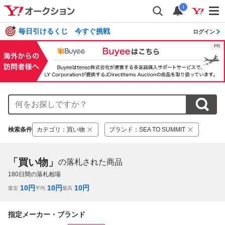
i
毎日引けるくじ 今すぐ挑戦
ログイン
検索条件
カテゴリ
：
買い物
ブランド
：
SEA TO SUMMIT
「買い物」
の落札された商品
180
日間の落札相場
10
円
10
円
10
円
最安
平均
最高
指定メーカー・ブランド