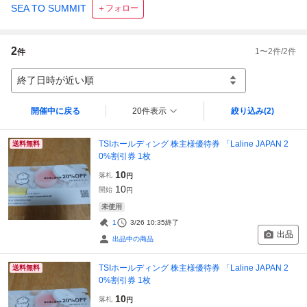
SEA TO SUMMIT
＋フォロー
2
1
〜
2
件/
2
件
件
終了日時が近い順
開催中に戻る
20件表示
絞り込み
(2)
TSIホールディング 株主様優待券 「Laline JAPAN 2
送料無料
0%割引券 1枚
10
落札
円
10
開始
円
未使用
1
3/26 10:35
終了
出品
出品中の商品
TSIホールディング 株主様優待券 「Laline JAPAN 2
送料無料
0%割引券 1枚
10
落札
円