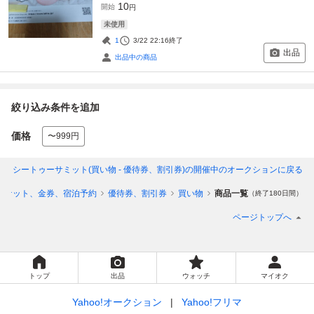
10
開始
円
未使用
1
3/22 22:16
終了
出品
出品中の商品
絞り込み条件を追加
価格
〜999円
MMIT | シートゥーサミット(買い物 - 優待券、割引券)
の開催中のオークションに戻る
チケット、金券、宿泊予約
優待券、割引券
買い物
商品一覧
（終了180日間）
ページトップへ
トップ
出品
ウォッチ
マイオク
Yahoo!オークション
Yahoo!フリマ