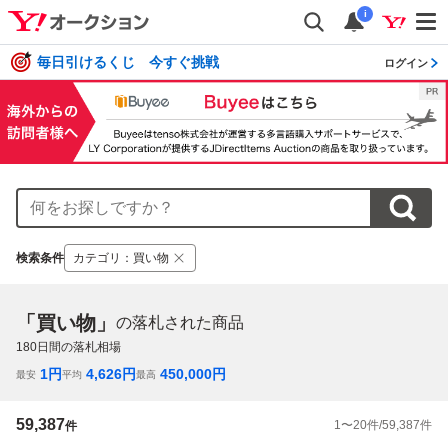
i
毎日引けるくじ 今すぐ挑戦
ログイン
検索条件
カテゴリ
：
買い物
「買い物」
の落札された商品
180
日間の落札相場
1
円
4,626
円
450,000
円
最安
平均
最高
59,387
1
〜
20
件/
59,387
件
件