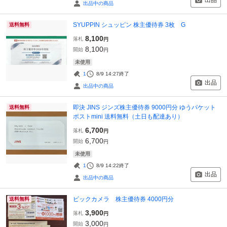
出品
出品中の商品
SYUPPIN シュッピン 株主優待券 3枚 G
送料無料
8,100
落札
円
8,100
開始
円
未使用
1
8/9 14:27
終了
出品
出品中の商品
即決 JINS ジンズ株主優待券 9000円分 ゆうパケット
送料無料
ポストmini 送料無料（土日も配達あり）
6,700
落札
円
6,700
開始
円
未使用
1
8/9 14:22
終了
出品
出品中の商品
ビックカメラ 株主優待券 4000円分
送料無料
3,900
落札
円
3,000
開始
円