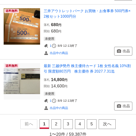
三井アウトレットパーク お買物・お食事券 500円券×
送料無料
2枚セット1000円分
680
落札
円
680
開始
円
未使用
1
8/9 12:13
終了
出品
出品中の商品
最新 三越伊勢丹 株主優待カード 1枚 女性名義 10%割
送料無料
引 限度額80万円 株主優待 券 2027.7.31迄
14,800
落札
円
14,600
開始
円
未使用
1
8/9 12:13
終了
出品
出品中の商品
前へ
1
2
3
4
5
次へ
1
〜
20
件 /
59,387
件