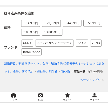
絞り込み条件を追加
〜14,999円
〜29,999円
〜44,999円
〜59,999円
価格
〜80,999円
〜450,999円
SONY
ユニバーサルミュージック
ASICS
ZENB
ブランド
BASE FOOD
い物(優待券、割引券 チケット、金券、宿泊予約)
の開催中のオークションに戻る
チケット、金券、宿泊予約
優待券、割引券
買い物
商品一覧
（終了180日間）
ページトップへ
トップ
出品
ウォッチ
マイオク