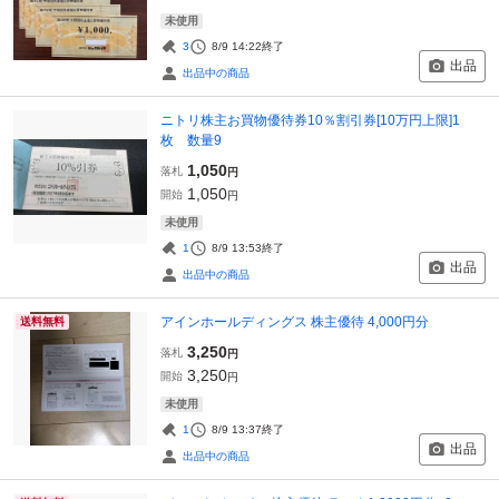
未使用
3
8/9 14:22
終了
出品
出品中の商品
ニトリ株主お買物優待券10％割引券[10万円上限]1
枚 数量9
1,050
落札
円
1,050
開始
円
未使用
1
8/9 13:53
終了
出品
出品中の商品
アインホールディングス 株主優待 4,000円分
送料無料
3,250
落札
円
3,250
開始
円
未使用
1
8/9 13:37
終了
出品
出品中の商品