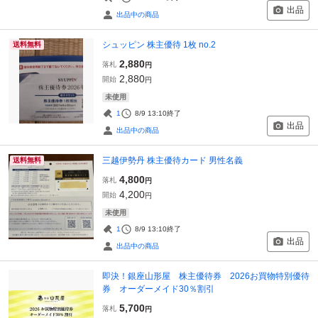
出品
出品中の商品
シュッピン 株主優待 1枚 no.2
送料無料
2,880
落札
円
2,880
開始
円
未使用
1
8/9 13:10
終了
出品
出品中の商品
三越伊勢丹 株主優待カード 男性名義
送料無料
4,800
落札
円
4,200
開始
円
未使用
1
8/9 13:10
終了
出品
出品中の商品
即決！銀座山形屋 株主優待券 2026お買物特別優待
券 オーダーメイド30％割引
5,700
落札
円