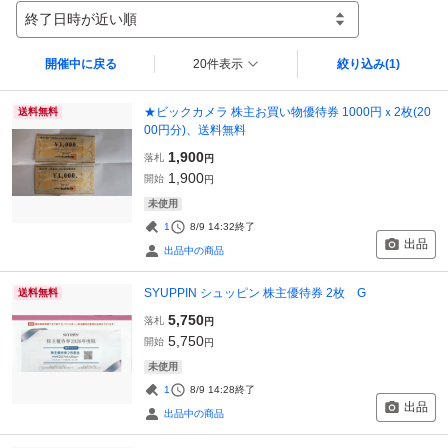
終了日時が近い順
開催中に戻る
20件表示
絞り込み
(1)
★ビックカメラ 株主お買い物優待券 1000円ｘ2枚(20
送料無料
00円分)、送料無料
1,900
落札
円
1,900
開始
円
未使用
1
8/9 14:32
終了
出品
出品中の商品
SYUPPIN シュッピン 株主優待券 2枚 G
送料無料
5,750
落札
円
5,750
開始
円
未使用
1
8/9 14:28
終了
出品
出品中の商品