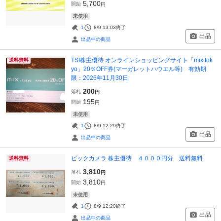
5,700
開始
円
未使用
1
8/9 13:03
終了
出品
出品中の商品
TSI株主優待 オンラインショッピングサイト「mix.tok
送料無料
yo」20％OFF券(マーガレットハウエル等) 有効期
限：2026年11月30日
200
落札
円
195
開始
円
未使用
1
8/9 12:29
終了
出品
出品中の商品
ビックカメラ 株主優待 ４０００円分 送料無料
送料無料
3,810
落札
円
3,810
開始
円
未使用
1
8/9 12:20
終了
出品
出品中の商品