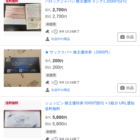
バロックジャパン 株主優待 ランク1 2000円分×2
送料無料
2,700
落札
円
2,700
開始
円
未使用
1
8/9 13:24
終了
出品
出品中の商品
★ サックスバー 株主優待券（2000円）
200
落札
円
200
開始
円
未使用
1
8/9 13:16
終了
出品
出品中の商品
シュッピン 株主優待券 5000円割引 × 2枚分 URL通知
送料無料
送料無料
5,800
落札
円
5,800
開始
円
未使用
1
8/9 13:11
終了