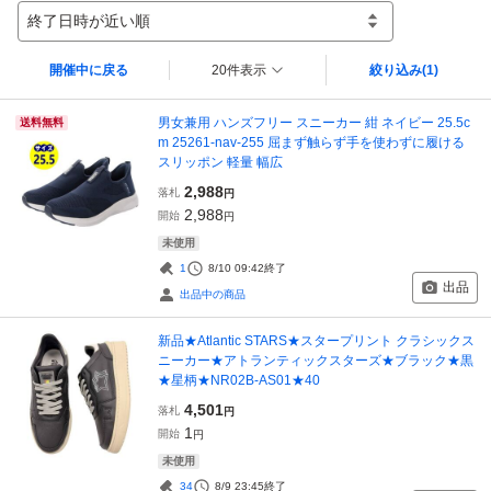
終了日時が近い順
開催中に戻る
20件表示
絞り込み
(1)
男女兼用 ハンズフリー スニーカー 紺 ネイビー 25.5c
送料無料
m 25261-nav-255 屈まず触らず手を使わずに履ける
スリッポン 軽量 幅広
2,988
落札
円
2,988
開始
円
未使用
1
8/10 09:42
終了
出品
出品中の商品
新品★Atlantic STARS★スタープリント クラシックス
ニーカー★アトランティックスターズ★ブラック★黒
★星柄★NR02B-AS01★40
4,501
落札
円
1
開始
円
未使用
34
8/9 23:45
終了