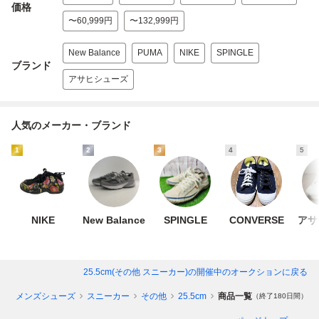
価格
〜60,999円
〜132,999円
New Balance
PUMA
NIKE
SPINGLE
ブランド
アサヒシューズ
人気のメーカー・ブランド
1
2
3
4
5
NIKE
New Balance
SPINGLE
CONVERSE
アサ
25.5cm(その他 スニーカー)
の開催中のオークションに戻る
ン
メンズシューズ
スニーカー
その他
25.5cm
商品一覧
（終了180日間）