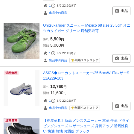
1
8/9 22:29
終了
出品
出品中の商品
Onitsuka tiger スニーカー Mexico 68 size 25.5cm オニ
ツカタイガー グリーン 店舗受取可
5,500
落札
円
5,000
開始
円
1
8/9 22:13
終了
出品
年間ベストストア
出品中の商品
ASICS◆ローカットスニーカー/25.5cm/WHT/レザー/1
送料無料
11A229-103
12,760
落札
円
11,600
開始
円
1
8/9 22:02
終了
出品
年間ベストストア
出品中の商品
【春屋革具】新品 メンズスニーカー 本革 牛革 ドライ
送料無料
ビングシューズ レザーシューズ 身長アップ 通気性良
い 快適 無地 お洒落 ブラック