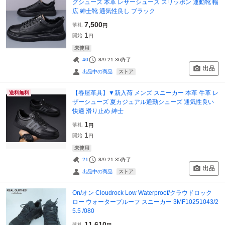
グシューズ 本革 レザーシューズ スリッポン 運動靴 幅
広 紳士靴 通気性良し ブラック
7,500
落札
円
1
開始
円
未使用
40
8/9 21:36
終了
出品
ストア
出品中の商品
【春屋革具】▼新入荷 メンズ スニーカー 本革 牛革 レ
送料無料
ザーシューズ 夏カジュアル通勤シューズ 通気性良い
快適 滑り止め 紳士
1
落札
円
1
開始
円
未使用
21
8/9 21:35
終了
出品
ストア
出品中の商品
On/オン Cloudrock Low Waterproof/クラウドロック
ロー ウォータープルーフ スニーカー 3MF10251043/2
5.5 /080
11,610
落札