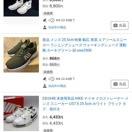
円
8,800
開始
円
未使用
1
8/9 22:45
終了
出品
出品中の商品
新品 メンズ 25.5cm 軽量 幅広 厚底 エアソールスニー
カー ランニングシューズ ウォーキングシューズ 運動
靴 カーキグリーン 緑 osw2906
868
落札
円
868
開始
円
未使用
1
8/9 22:42
終了
出品
出品中の商品
EB164B 未使用美品 NIKE ナイキ クロストレーナー メ
ンズ スニーカー US7.5 25.5cm ホワイト ブラック タ
グ、箱付き
4,433
落札
円
4,433
開始
円
未使用