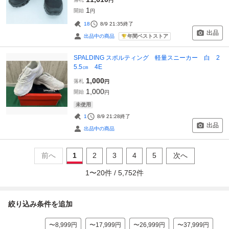
円
1
開始
円
18
8/9 21:35
終了
出品
年間ベストストア
出品中の商品
SPALDING スポルティング 軽量スニーカー 白 2
5.5㎝ 4E
1,000
落札
円
1,000
開始
円
未使用
1
8/9 21:28
終了
出品
出品中の商品
前へ
1
2
3
4
5
次へ
1
〜
20
件 /
5,752
件
絞り込み条件を追加
〜8,999円
〜17,999円
〜26,999円
〜37,999円