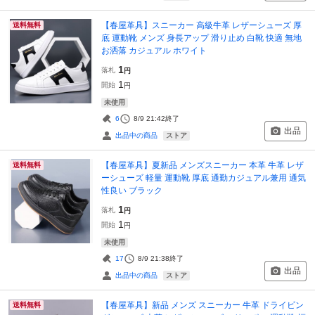
【春屋革具】スニーカー 高級牛革 レザーシューズ 厚
送料無料
底 運動靴 メンズ 身長アップ 滑り止め 白靴 快適 無地
お洒落 カジュアル ホワイト
1
落札
円
1
開始
円
未使用
6
8/9 21:42
終了
出品
ストア
出品中の商品
【春屋革具】夏新品 メンズスニーカー 本革 牛革 レザ
送料無料
ーシューズ 軽量 運動靴 厚底 通勤カジュアル兼用 通気
性良い ブラック
1
落札
円
1
開始
円
未使用
17
8/9 21:38
終了
出品
ストア
出品中の商品
【春屋革具】新品 メンズ スニーカー 牛革 ドライビン
送料無料