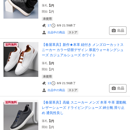
1
落札
円
1
開始
円
未使用
17
8/9 21:59
終了
出品
ストア
出品中の商品
【春屋革具】新作★本革 紐付き メンズローカットス
送料無料
ニーカー カラー切替デザイン 厚底ウォーキングシュ
ーズ カジュアルシューズ ホワイト
1
落札
円
1
開始
円
未使用
13
8/9 21:56
終了
出品
ストア
出品中の商品
【春屋革具】高級 スニーカー メンズ 本革 牛革 運動靴
送料無料
レザーシューズ ドライビングシューズ 紳士靴 滑り止
め 通気性良し
1
落札
円
1
開始
円