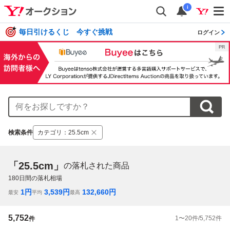
i
毎日引けるくじ 今すぐ挑戦
ログイン
検索条件
カテゴリ
：
25.5cm
「25.5cm」
の落札された商品
180
日間の落札相場
1
円
3,539
円
132,660
円
最安
平均
最高
5,752
1
〜
20
件/
5,752
件
件