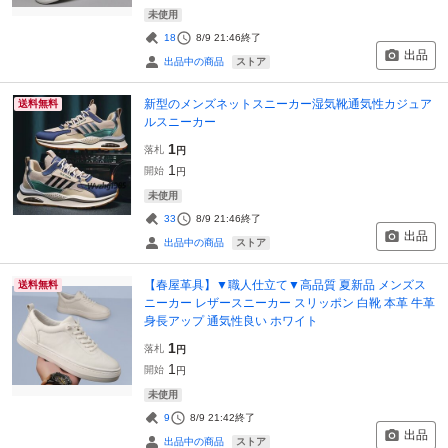
未使用
18
8/9 21:46
終了
出品
ストア
出品中の商品
新型のメンズネットスニーカー湿気靴通気性カジュア
送料無料
ルスニーカー
1
落札
円
1
開始
円
未使用
33
8/9 21:46
終了
出品
ストア
出品中の商品
【春屋革具】▼職人仕立て▼高品質 夏新品 メンズス
送料無料
ニーカー レザースニーカー スリッポン 白靴 本革 牛革
身長アップ 通気性良い ホワイト
1
落札
円
1
開始
円
未使用
9
8/9 21:42
終了
出品
ストア
出品中の商品