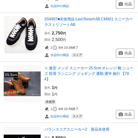
出品
出品中の商品
3S4907■未使用品 Last Resort AB CM001 スニーカー
ラストリゾートAB
2,750
落札
円
2,500
開始
円
1
8/9 23:38
終了
出品
ストア
出品中の商品
☆ 激安 メンズ スニーカー 25.5cm オレンジ 靴 シュー
ズ 防滑 ランニング ジョギング 通勤 通学 旅行 【78
4】
1
落札
円
1
開始
円
未使用
1
8/9 22:58
終了
出品
ストア
出品中の商品
バランスコアスニーカー2 新品未使用
8,800
落札