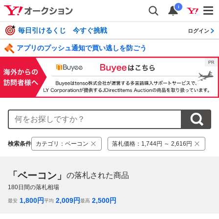
i
毎日引けるくじ 今すぐ挑戦
ログイン
アプリのプッシュ通知で買い逃しを防ごう
検索条件
カテゴリ
：
ベーコン
落札価格
：
1,744円 ～ 2,616円
「ベーコン」
の落札された商品
180
日間の落札相場
1,800
円
2,009
円
2,500
円
最安
平均
最高