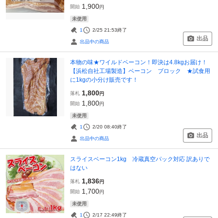
1,900
開始
円
未使用
1
2/25 21:53
終了
出品
出品中の商品
本物の味★ワイルドベーコン！即決は4.8kgお届け！
【浜松自社工場製造】ベーコン ブロック ★試食用
に1kgの小分け販売です！
1,800
落札
円
1,800
開始
円
未使用
1
2/20 08:40
終了
出品
出品中の商品
スライスベーコン1kg 冷蔵真空パック対応 訳ありで
はない
1,836
落札
円
1,700
開始
円
未使用
1
2/17 22:49
終了