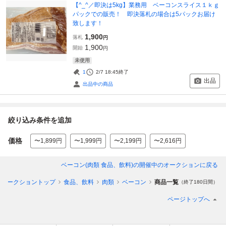
【^_^／即決は5kg】業務用 ベーコンスライス１ｋｇ
パックでの販売！ 即決落札の場合は5パックお届け
致します！
1,900
落札
円
1,900
開始
円
未使用
1
2/7 18:45
終了
出品
出品中の商品
絞り込み条件を追加
価格
〜1,899円
〜1,999円
〜2,199円
〜2,616円
ベーコン(肉類 食品、飲料)
の開催中のオークションに戻る
オークショントップ
食品、飲料
肉類
ベーコン
商品一覧
（終了180日間）
ページトップへ