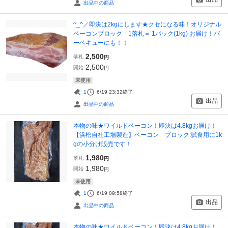
出品中の商品
^_^／即決は2kgにします★クセになる味！オリジナル
ベーコンブロック 1落札＝ 1パック(1kg) お届け！バ
ーベキューにも！！
2,500
落札
円
2,500
開始
円
未使用
1
6/19 23:32
終了
出品
出品中の商品
本物の味★ワイルドベーコン！即決は4.8kgお届け！
【浜松自社工場製造】ベーコン ブロック:試食用に1k
gの小分け販売です！
1,980
落札
円
1,980
開始
円
未使用
1
6/19 09:58
終了
出品
出品中の商品
本物の味★ワイルドベーコン！即決は4.8kgお届け！