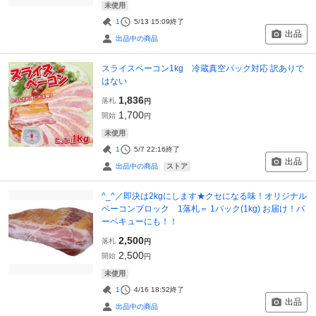
未使用
1
5/13 15:09
終了
出品
出品中の商品
スライスベーコン1kg 冷蔵真空パック対応 訳ありで
はない
1,836
落札
円
1,700
開始
円
未使用
1
5/7 22:16
終了
出品
ストア
出品中の商品
^_^／即決は2kgにします★クセになる味！オリジナル
ベーコンブロック 1落札＝ 1パック(1kg) お届け！バ
ーベキューにも！！
2,500
落札
円
2,500
開始
円
未使用
1
4/16 18:52
終了
出品
出品中の商品