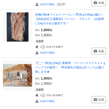
出品
ストア
出品中の商品
本物の味★ワイルドベーコン！即決は4.8kgお届け！
【浜松自社工場製造】ベーコン ブロック ○試食用
に1kgの小分け販売です！
1,800
落札
円
1,800
開始
円
未使用
1
2/16 07:50
終了
出品
出品中の商品
【^_^／即決は5kg】業務用 ベーコンスライス１ｋｇ
パックでの販売！ 即決落札の場合は5パックお届け
致します★
1,900
落札
円
1,900
開始
円
未使用
1
2/13 19:02
終了
出品
出品中の商品