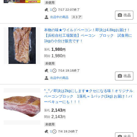
未使用
1
7/17 22:07
終了
出品
ストア
出品中の商品
本物の味★ワイルドベーコン！即決は4.8kgお届け！
【浜松自社工場製造】ベーコン ブロック 試食用に
1kgの小分け販売です！
1,980
落札
円
1,980
開始
円
未使用
1
7/14 19:16
終了
出品
出品中の商品
^_^／即決は2kgにします★クセになる味！オリジナル
ベーコンブロック 1落札＝ 1パック(1kg) お届け！バ
ーベキューにも！！！
2,143
落札
円
2,143
開始
円
未使用
1
7/4 19:24
終了
出品