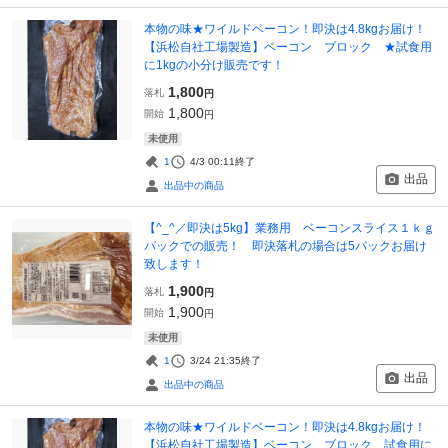
本物の味★ワイルドベーコン！即決は4.8kgお届け！
【浜松自社工場製造】ベーコン ブロック ★試食用
に1kgの小分け販売です！
1,800
落札
円
1,800
開始
円
未使用
1
4/3 00:11
終了
出品
出品中の商品
【^_^／即決は5kg】業務用 ベーコンスライス１ｋｇ
パックでの販売！ 即決落札の場合は5パックお届け
致します！
1,900
落札
円
1,900
開始
円
未使用
1
3/24 21:35
終了
出品
出品中の商品
本物の味★ワイルドベーコン！即決は4.8kgお届け！
【浜松自社工場製造】ベーコン ブロック 試食用に