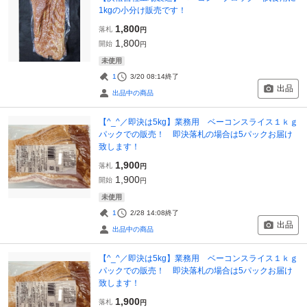
1kgの小分け販売です！
1,800
落札
円
1,800
開始
円
未使用
1
3/20 08:14
終了
出品
出品中の商品
【^_^／即決は5kg】業務用 ベーコンスライス１ｋｇ
パックでの販売！ 即決落札の場合は5パックお届け
致します！
1,900
落札
円
1,900
開始
円
未使用
1
2/28 14:08
終了
出品
出品中の商品
【^_^／即決は5kg】業務用 ベーコンスライス１ｋｇ
パックでの販売！ 即決落札の場合は5パックお届け
致します！
1,900
落札
円