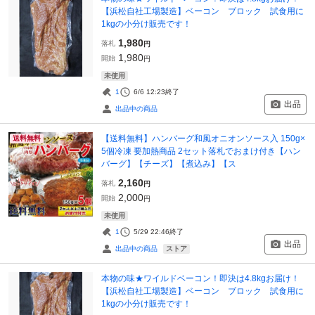
【浜松自社工場製造】ベーコン ブロック 試食用に
1kgの小分け販売です！
1,980
落札
円
1,980
開始
円
未使用
1
6/6 12:23
終了
出品
出品中の商品
【送料無料】ハンバーグ和風オニオンソース入 150g×
送料無料
5個冷凍 要加熱商品 2セット落札でおまけ付き【ハン
バーグ】【チーズ】【煮込み】【ス
2,160
落札
円
2,000
開始
円
未使用
1
5/29 22:46
終了
出品
ストア
出品中の商品
本物の味★ワイルドベーコン！即決は4.8kgお届け！
【浜松自社工場製造】ベーコン ブロック 試食用に
1kgの小分け販売です！