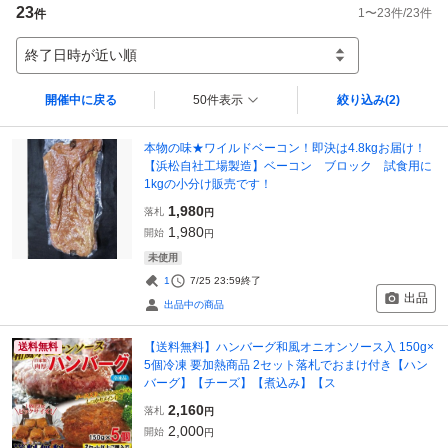
23
1
〜
23
件/
23
件
件
終了日時が近い順
開催中に戻る
50件表示
絞り込み
(2)
本物の味★ワイルドベーコン！即決は4.8kgお届け！
【浜松自社工場製造】ベーコン ブロック 試食用に
1kgの小分け販売です！
1,980
落札
円
1,980
開始
円
未使用
1
7/25 23:59
終了
出品
出品中の商品
【送料無料】ハンバーグ和風オニオンソース入 150g×
送料無料
5個冷凍 要加熱商品 2セット落札でおまけ付き【ハン
バーグ】【チーズ】【煮込み】【ス
2,160
落札
円
2,000
開始
円