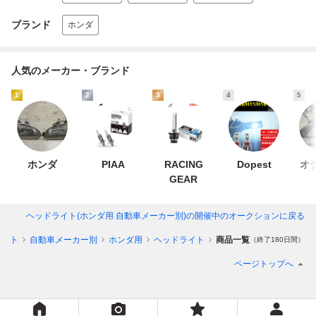
ブランド
ホンダ
人気のメーカー・ブランド
1
2
3
4
5
ホンダ
PIAA
RACING
Dopest
オ
GEAR
ヘッドライト(ホンダ用 自動車メーカー別)
の開催中のオークションに戻る
ライト
自動車メーカー別
ホンダ用
ヘッドライト
商品一覧
（終了180日間）
ページトップへ