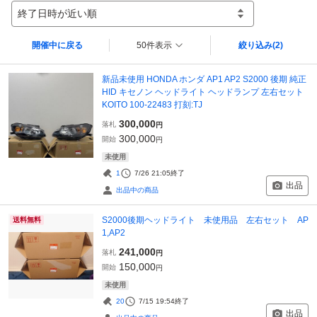
終了日時が近い順
開催中に戻る
50件表示
絞り込み
(2)
新品未使用 HONDA ホンダ AP1 AP2 S2000 後期 純正
HID キセノン ヘッドライト ヘッドランプ 左右セット
KOITO 100-22483 打刻:TJ
300,000
落札
円
300,000
開始
円
未使用
1
7/26 21:05
終了
出品
出品中の商品
S2000後期ヘッドライト 未使用品 左右セット AP
送料無料
1,AP2
241,000
落札
円
150,000
開始
円
未使用
20
7/15 19:54
終了
出品