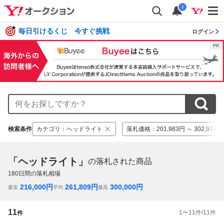
i
毎日引けるくじ 今すぐ挑戦
ログイン
検索条件
カテゴリ
：
ヘッドライト
落札価格
：
201,983円 ～ 302,973円
「ヘッドライト」
の落札された商品
180
日間の落札相場
216,000
円
261,809
円
300,000
円
最安
平均
最高
11
1
〜
11
件/
11
件
件