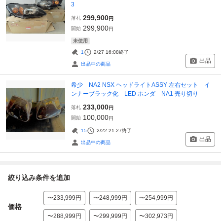
3
299,900
落札
円
299,900
開始
円
未使用
1
2/27 16:08
終了
出品
出品中の商品
希少 NA2 NSX ヘッドライトASSY 左右セット イ
ンナーブラック化 LED ホンダ NA1 売り切り
233,000
落札
円
100,000
開始
円
15
2/22 21:27
終了
出品
出品中の商品
絞り込み条件を追加
〜233,999円
〜248,999円
〜254,999円
価格
〜288,999円
〜299,999円
〜302,973円