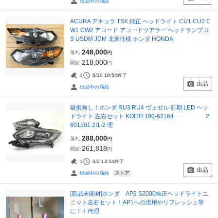
出品中の商品
ACURA アキュラ TSX 純正 ヘッドライト CU1 CU2 C
W1 CW2 アコード アコードツアラー ヘッドランプ U
S USDM JDM 北米仕様 ホンダ HONDA
248,000
落札
円
218,000
開始
円
1
6/10 19:54
終了
出品
出品中の商品
破損無し！ホンダ RU3 RU4 ヴェゼル 前期 LED ヘッ
ドライト 左右セット KOITO 100-62164 2
601501 2I1-2 理
288,000
落札
円
261,818
開始
円
1
6/2 13:54
終了
出品
ストア
出品中の商品
[新品未開封]ホンダ AP2 S2000純正ヘッドライトユ
ニット左右セット！AP1への流用やリフレッシュ等
に！！代理