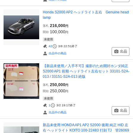
Honda S2000 AP2 ヘッドライト左右 Genuine head
lamp
216,000
落札
円
100,000
開始
円
未使用
42
3/8 22:51
終了
出品
出品中の商品
【新品未使用／入手不可】撮影のため開封ホンダ純正
送料無料
S2000 AP1 前期 ヘッドライト左右セット 33101-S2A-
013 / 33151-S2A-013 絶版
250,000
落札
円
250,000
開始
円
未使用
1
3/2 19:17
終了
出品
出品中の商品
新品未使用 HONDA AP1 AP2 S2000 後期 純正 HID 左
右 ヘッドライト KOITO 100-22483 打刻 TJ 管26069