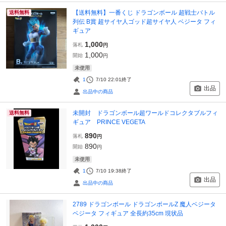
【送料無料】一番くじ ドラゴンボール 超戦士バトル
送料無料
列伝 B賞 超サイヤ人ゴッド超サイヤ人 ベジータ フィ
ギュア
1,000
落札
円
1,000
開始
円
未使用
1
7/10 22:01
終了
出品
出品中の商品
未開封 ドラゴンボール超ワールドコレクタブルフィ
送料無料
ギュア PRINCE VEGETA
890
落札
円
890
開始
円
未使用
1
7/10 19:38
終了
出品
出品中の商品
2789 ドラゴンボール ドラゴンボールZ 魔人ベジータ
ベジータ フィギュア 全長約35cm 現状品