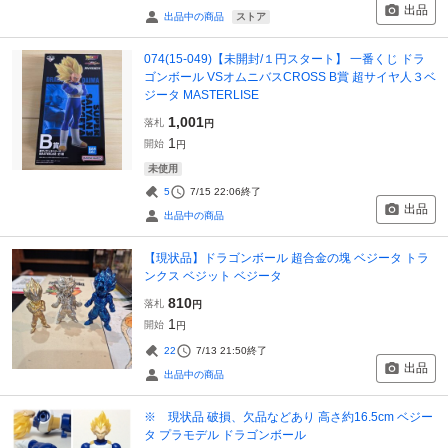
出品
ストア
出品中の商品
074(15-049)【未開封/１円スタート】 一番くじ ドラ
ゴンボール VSオムニバスCROSS B賞 超サイヤ人３ベ
ジータ MASTERLISE
1,001
落札
円
1
開始
円
未使用
5
7/15 22:06
終了
出品
出品中の商品
【現状品】ドラゴンボール 超合金の塊 ベジータ トラ
ンクス ベジット ベジータ
810
落札
円
1
開始
円
22
7/13 21:50
終了
出品
出品中の商品
※ 現状品 破損、欠品などあり 高さ約16.5cm ベジー
タ プラモデル ドラゴンボール