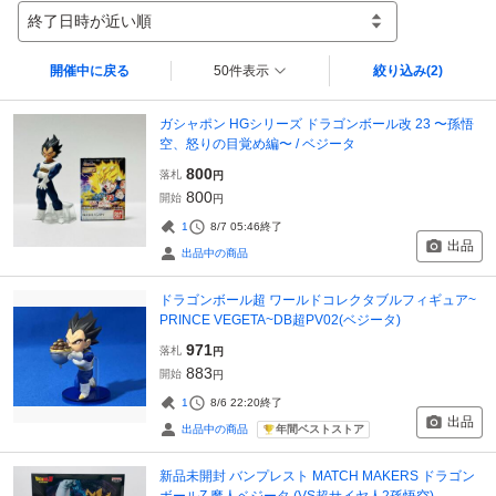
終了日時が近い順
開催中に戻る
50件表示
絞り込み
(2)
ガシャポン HGシリーズ ドラゴンボール改 23 〜孫悟
空、怒りの目覚め編〜 / ベジータ
800
落札
円
800
開始
円
1
8/7 05:46
終了
出品
出品中の商品
ドラゴンボール超 ワールドコレクタブルフィギュア~
PRINCE VEGETA~DB超PV02(ベジータ)
971
落札
円
883
開始
円
1
8/6 22:20
終了
出品
年間ベストストア
出品中の商品
新品未開封 バンプレスト MATCH MAKERS ドラゴン
ボールZ 魔人ベジータ (VS超サイヤ人2孫悟空)