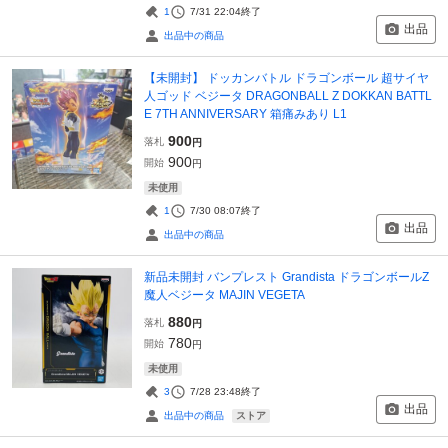
1
7/31 22:04
終了
出品
出品中の商品
【未開封】 ドッカンバトル ドラゴンボール 超サイヤ
人ゴッド ベジータ DRAGONBALL Z DOKKAN BATTL
E 7TH ANNIVERSARY 箱痛みあり L1
900
落札
円
900
開始
円
未使用
1
7/30 08:07
終了
出品
出品中の商品
新品未開封 バンプレスト Grandista ドラゴンボールZ
魔人ベジータ MAJIN VEGETA
880
落札
円
780
開始
円
未使用
3
7/28 23:48
終了
出品
ストア
出品中の商品