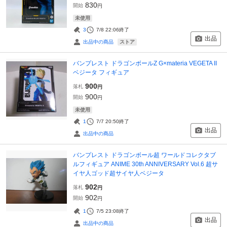
830
開始
円
未使用
3
7/8 22:06
終了
出品
ストア
出品中の商品
バンプレスト ドラゴンボールZ G×materia VEGETA II
ベジータ フィギュア
900
落札
円
900
開始
円
未使用
1
7/7 20:50
終了
出品
出品中の商品
バンプレスト ドラゴンボール超 ワールドコレクタブ
ルフィギュア ANIME 30th ANNIVERSARY Vol.6 超サ
イヤ人ゴッド超サイヤ人ベジータ
902
落札
円
902
開始
円
1
7/5 23:08
終了
出品
出品中の商品