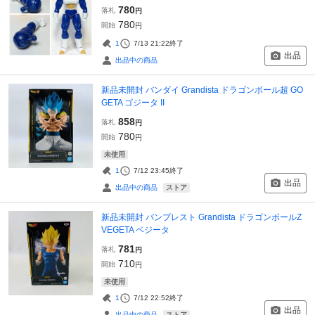
780
落札
円
780
開始
円
1
7/13 21:22
終了
出品
出品中の商品
新品未開封 バンダイ Grandista ドラゴンボール超 GO
GETA ゴジータ II
858
落札
円
780
開始
円
未使用
1
7/12 23:45
終了
出品
ストア
出品中の商品
新品未開封 バンプレスト Grandista ドラゴンボールZ
VEGETA ベジータ
781
落札
円
710
開始
円
未使用
1
7/12 22:52
終了
出品
ストア
出品中の商品