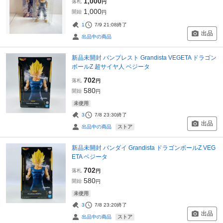
1,000
落札
円
1,000
開始
円
1
7/9 21:08
終了
出品
出品中の商品
新品未開封 バンプレスト Grandista VEGETA ドラゴン
ボールZ 超サイヤ人 ベジータ
702
落札
円
580
開始
円
未使用
3
7/8 23:30
終了
出品
ストア
出品中の商品
新品未開封 バンダイ Grandista ドラゴンボールZ VEG
ETA ベジータ
702
落札
円
580
開始
円
未使用
3
7/8 23:20
終了
出品
ストア
出品中の商品