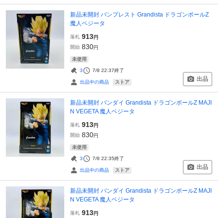
新品未開封 バンプレスト Grandista ドラゴンボールZ
魔人ベジータ
913
落札
円
830
開始
円
未使用
3
7/8 22:37
終了
出品
ストア
出品中の商品
新品未開封 バンダイ Grandista ドラゴンボールZ MAJI
N VEGETA 魔人ベジータ
913
落札
円
830
開始
円
未使用
3
7/8 22:35
終了
出品
ストア
出品中の商品
新品未開封 バンダイ Grandista ドラゴンボールZ MAJI
N VEGETA 魔人ベジータ
913
落札
円