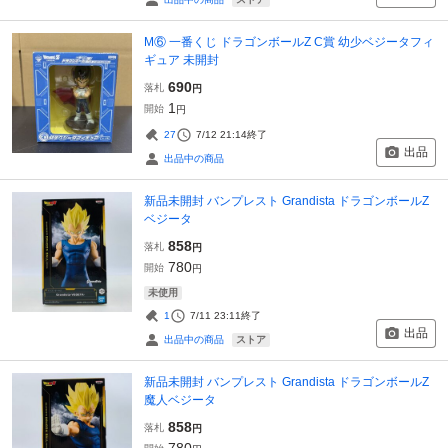
M⑥ 一番くじ ドラゴンボールZ C賞 幼少ベジータフィ
ギュア 未開封
690
落札
円
1
開始
円
27
7/12 21:14
終了
出品
出品中の商品
新品未開封 バンプレスト Grandista ドラゴンボールZ
ベジータ
858
落札
円
780
開始
円
未使用
1
7/11 23:11
終了
出品
ストア
出品中の商品
新品未開封 バンプレスト Grandista ドラゴンボールZ
魔人ベジータ
858
落札
円
780