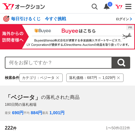
i
毎日引けるくじ 今すぐ挑戦
ログイン
検索条件
カテゴリ
：
ベジータ
落札価格
：
687円 ～ 1,029円
「ベジータ」
の落札された商品
180
日間の落札相場
690
円
884
円
1,001
円
最安
平均
最高
222
1
〜
50
件/
222
件
件