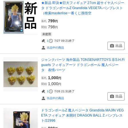
★新品 即決★巨大フィギュア 27cm 超サイヤ人ベジー
タ ドラゴンボールZ Grandista VEGETA バンプレスト
（検索masterlise一番くじ孫悟空
799
落札
円
798
開始
円
未使用
1
7/27 09:21
終了
出品
出品中の商品
ジャンクパーツ 海外製品 TONSENARTTOYS 非S.H.Fi
guarts フィギュアーツ ドラゴンボール 魔人ベジー
タ 表情パーツ
1,000
落札
円
1,000
開始
円
1
7/26 21:31
終了
出品
出品中の商品
ドラゴンボールZ 魔人ベジータ Grandista MAJIN VEG
ETA フィギュア 未開封 DRAGON BALL Z バンプレス
ト/22996