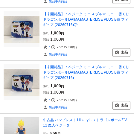
出品中の商品
【未開封品】：ベジータ ミニ ＆ブルマ ミニ 一番くじ
ドラゴンボールDAIMA MASTERLISE PLUS B賞 フィ
ギュア (20260716)②
1,000
落札
円
1,000
開始
円
1
7/22 22:38
終了
出品
出品中の商品
【未開封品】：ベジータ ミニ ＆ブルマ ミニ 一番くじ
ドラゴンボールDAIMA MASTERLISE PLUS B賞 フィ
ギュア (20260716)
1,000
落札
円
1,000
開始
円
1
7/22 22:35
終了
出品
出品中の商品
中古品 バンプレスト History box ドラゴンボールZ Vol.
12 魔人ベジータ
858
落札
円