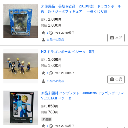
未使用品 長期保管品 2010年製 ドラゴンボール
改 超ベジータフィギュア 一番くじ C賞
1,000
落札
円
1,000
開始
円
1
7/16 20:59
終了
出品
出品中の商品
HG ドラゴンボール ベジータ 5種
1,000
落札
円
1,000
開始
円
1
7/16 20:00
終了
出品
出品中の商品
新品未開封 バンプレスト G×materia ドラゴンボールZ
VEGETA II ベジータ
858
落札
円
780
開始
円
未使用
1
7/15 23:04
終了