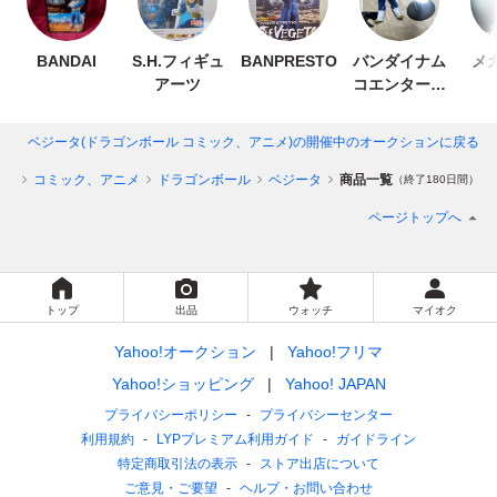
BANDAI
S.H.フィギュ
BANPRESTO
バンダイナム
メ
アーツ
コエンターテ
インメント
ベジータ(ドラゴンボール コミック、アニメ)
の開催中のオークションに戻る
ュア
コミック、アニメ
ドラゴンボール
ベジータ
商品一覧
（終了180日間）
ページトップへ
トップ
出品
ウォッチ
マイオク
Yahoo!オークション
Yahoo!フリマ
Yahoo!ショッピング
Yahoo! JAPAN
プライバシーポリシー
プライバシーセンター
利用規約
LYPプレミアム利用ガイド
ガイドライン
特定商取引法の表示
ストア出店について
ご意見・ご要望
ヘルプ・お問い合わせ