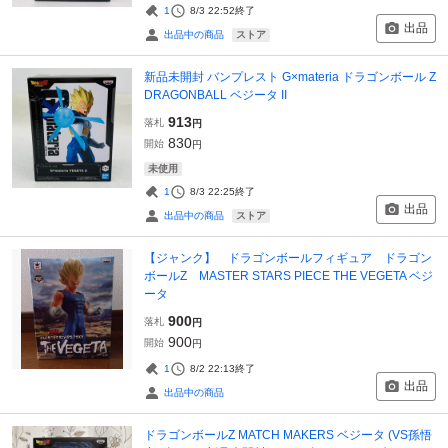
1
8/3 22:52
終了
出品
ストア
出品中の商品
新品未開封 バンプレスト G×materia ドラゴンボール Z
DRAGONBALL ベジータ II
913
落札
円
830
開始
円
未使用
1
8/3 22:25
終了
出品
ストア
出品中の商品
【ジャンク】 ドラゴンボールフィギュア ドラゴン
ボールZ MASTER STARS PIECE THE VEGETA ベジ
ータ
900
落札
円
900
開始
円
1
8/2 22:13
終了
出品
出品中の商品
ドラゴンボールZ MATCH MAKERS ベジータ (VS孫悟