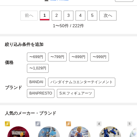
前へ
1
2
3
4
5
次へ
1
〜
50
件 /
222
件
絞り込み条件を追加
〜699円
〜799円
〜899円
〜999円
価格
〜1,029円
BANDAI
バンダイナムコエンターテインメント
ブランド
BANPRESTO
S.H.フィギュアーツ
人気のメーカー・ブランド
1
2
3
4
5