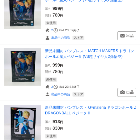
999
落札
円
780
開始
円
未使用
2
8/4 23:52
終了
出品
ストア
出品中の商品
新品未開封 バンプレスト MATCH MAKERS ドラゴン
ボールZ 魔人ベジータ (VS超サイヤ人2孫悟空)
999
落札
円
780
開始
円
未使用
2
8/4 23:33
終了
出品
ストア
出品中の商品
新品未開封 バンプレスト G×materia ドラゴンボール Z
DRAGONBALL ベジータ II
913
落札
円
830
開始
円
未使用