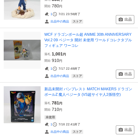
780
開始
円
1
7/21 23:58
終了
出品
ストア
出品中の商品
WCF ドラゴンボール超 ANIME 30th ANNIVERSARY
Vol.2 09 ベジータ 開封 未使用 ワールドコレクタブル
フィギュア ワーコレ
1,001
落札
円
910
開始
円
1
7/17 22:48
終了
出品
ストア
出品中の商品
新品未開封 バンプレスト MATCH MAKERS ドラゴン
ボールZ 魔人ベジータ (VS超サイヤ人2孫悟空)
781
落札
円
710
開始
円
未使用
1
7/16 22:41
終了
出品
ストア
出品中の商品