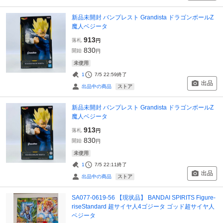
新品未開封 バンプレスト Grandista ドラゴンボールZ
魔人ベジータ
913
落札
円
830
開始
円
未使用
1
7/5 22:59
終了
出品
ストア
出品中の商品
新品未開封 バンプレスト Grandista ドラゴンボールZ
魔人ベジータ
913
落札
円
830
開始
円
未使用
1
7/5 22:11
終了
出品
ストア
出品中の商品
SA077-0619-56 【現状品】 BANDAI SPIRITS Figure-
riseStandard 超サイヤ人4ゴジータ ゴッド超サイヤ人
ベジータ