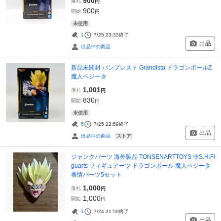
900
落札
円
900
開始
円
未使用
1
7/25 23:33
終了
出品
出品中の商品
新品未開封 バンプレスト Grandista ドラゴンボールZ
魔人ベジータ
1,001
落札
円
830
開始
円
未使用
5
7/25 22:59
終了
出品
ストア
出品中の商品
ジャンクパーツ 海外製品 TONSENARTTOYS 非S.H.Fi
guarts フィギュアーツ ドラゴンボール 魔人ベジータ
表情パーツ5セット
1,000
落札
円
1,000
開始
円
1
7/24 21:59
終了
出品