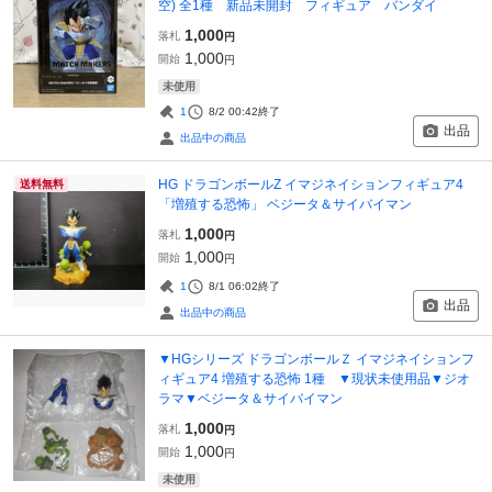
空) 全1種 新品未開封 フィギュア バンダイ
1,000
落札
円
1,000
開始
円
未使用
1
8/2 00:42
終了
出品
出品中の商品
HG ドラゴンボールZ イマジネイションフィギュア4
送料無料
「増殖する恐怖」 ベジータ＆サイバイマン
1,000
落札
円
1,000
開始
円
1
8/1 06:02
終了
出品
出品中の商品
▼HGシリーズ ドラゴンボールＺ イマジネイションフ
ィギュア4 増殖する恐怖 1種 ▼現状未使用品▼ジオ
ラマ▼ベジータ＆サイバイマン
1,000
落札
円
1,000
開始
円
未使用