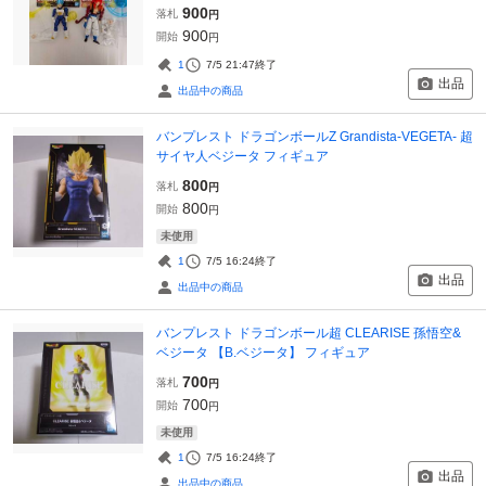
900
落札
円
900
開始
円
1
7/5 21:47
終了
出品
出品中の商品
バンプレスト ドラゴンボールZ Grandista-VEGETA- 超
サイヤ人ベジータ フィギュア
800
落札
円
800
開始
円
未使用
1
7/5 16:24
終了
出品
出品中の商品
バンプレスト ドラゴンボール超 CLEARISE 孫悟空&
ベジータ 【B.ベジータ】 フィギュア
700
落札
円
700
開始
円
未使用
1
7/5 16:24
終了
出品
出品中の商品