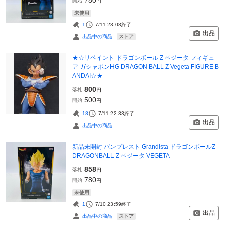
開始
円
未使用
1
7/11 23:08
終了
出品
ストア
出品中の商品
★☆リペイント ドラゴンボール Z ベジータ フィギュ
ア ガシャポンHG DRAGON BALL Z Vegeta FIGURE B
ANDAI☆★
800
落札
円
500
開始
円
18
7/11 22:33
終了
出品
出品中の商品
新品未開封 バンプレスト Grandista ドラゴンボールZ
DRAGONBALL Z ベジータ VEGETA
858
落札
円
780
開始
円
未使用
1
7/10 23:59
終了
出品
ストア
出品中の商品