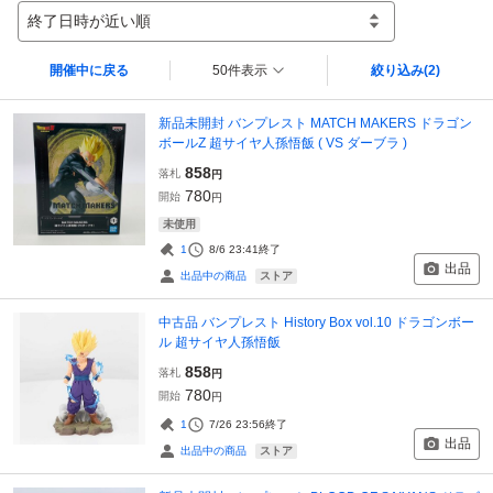
終了日時が近い順
開催中に戻る
50件表示
絞り込み
(2)
新品未開封 バンプレスト MATCH MAKERS ドラゴン
ボールZ 超サイヤ人孫悟飯 ( VS ダーブラ )
858
落札
円
780
開始
円
未使用
1
8/6 23:41
終了
出品
ストア
出品中の商品
中古品 バンプレスト History Box vol.10 ドラゴンボー
ル 超サイヤ人孫悟飯
858
落札
円
780
開始
円
1
7/26 23:56
終了
出品
ストア
出品中の商品