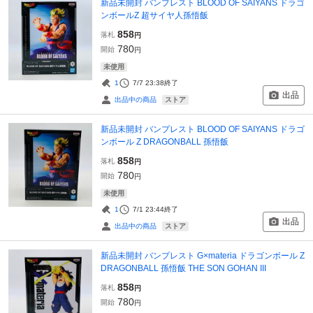
新品未開封 バンプレスト BLOOD OF SAIYANS ドラゴ
ンボールZ 超サイヤ人孫悟飯
858
落札
円
780
開始
円
未使用
1
7/7 23:38
終了
出品
ストア
出品中の商品
新品未開封 バンプレスト BLOOD OF SAIYANS ドラゴ
ンボール Z DRAGONBALL 孫悟飯
858
落札
円
780
開始
円
未使用
1
7/1 23:44
終了
出品
ストア
出品中の商品
新品未開封 バンプレスト G×materia ドラゴンボール Z
DRAGONBALL 孫悟飯 THE SON GOHAN III
858
落札
円
780
開始
円