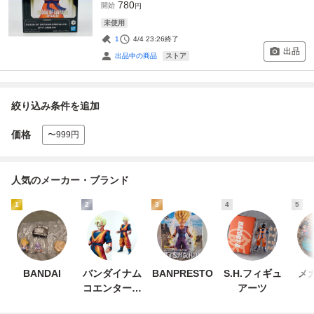
780
開始
円
未使用
1
4/4 23:26
終了
出品
ストア
出品中の商品
絞り込み条件を追加
価格
〜999円
人気のメーカー・ブランド
1
2
3
4
5
BANDAI
バンダイナム
BANPRESTO
S.H.フィギュ
メ
コエンターテ
アーツ
インメント