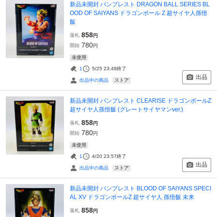
新品未開封 バンプレスト DRAGON BALL SERIES BL
OOD OF SAIYANS ドラゴンボール Z 超サイヤ人孫悟
飯
858
落札
円
780
開始
円
未使用
1
5/25 23:49
終了
出品
ストア
出品中の商品
新品未開封 バンプレスト CLEARISE ドラゴンボールZ
超サイヤ人孫悟飯 (グレートサイヤマンver.)
858
落札
円
780
開始
円
未使用
1
4/20 23:57
終了
出品
ストア
出品中の商品
新品未開封 バンプレスト BLOOD OF SAIYANS SPECI
AL XV ドラゴンボールZ 超サイヤ人 孫悟飯 未来
858
落札
円