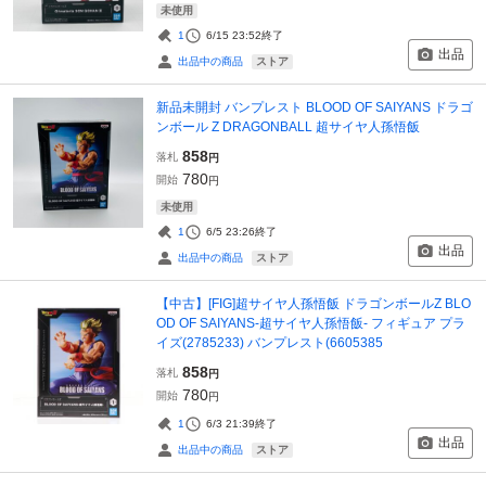
未使用
1
6/15 23:52
終了
出品
ストア
出品中の商品
新品未開封 バンプレスト BLOOD OF SAIYANS ドラゴ
ンボール Z DRAGONBALL 超サイヤ人孫悟飯
858
落札
円
780
開始
円
未使用
1
6/5 23:26
終了
出品
ストア
出品中の商品
【中古】[FIG]超サイヤ人孫悟飯 ドラゴンボールZ BLO
OD OF SAIYANS-超サイヤ人孫悟飯- フィギュア プラ
イズ(2785233) バンプレスト(6605385
858
落札
円
780
開始
円
1
6/3 21:39
終了
出品
ストア
出品中の商品