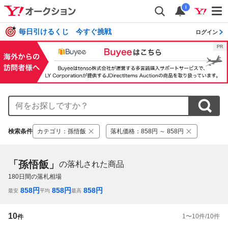
i
毎日引けるくじ 今すぐ挑戦
ログイン
検索条件
カテゴリ
：
孫悟飯
落札価格
：
858円 ～ 858円
「孫悟飯」
の落札された商品
180
日間の落札相場
858
円
858
円
858
円
最安
平均
最高
10
1
〜
10
件/
10
件
件