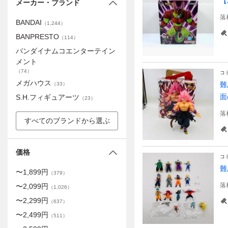
【
メーカー・ブランド
落
BANDAI
（
1,244
）
BANPRESTO
（
114
）
バンダイナムコエンターテイン
メント
（
74
）
コ
メガハウス
難
（
33
）
面
S.H.フィギュアーツ
（
23
）
落
すべてのブランドから選ぶ
価格
コ
難
〜
1,899
円
（
379
）
落
〜
2,099
円
（
1,026
）
〜
2,299
円
（
637
）
〜
2,499
円
（
511
）