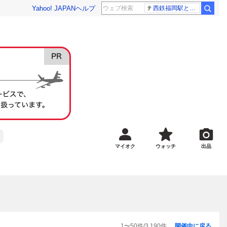
Yahoo! JAPAN
ヘルプ
西鉄福岡駅と薬院駅の構内で不適切音声
マイオク
ウォッチ
出品
1
〜
50
件/
3,190
件
開催中に戻る