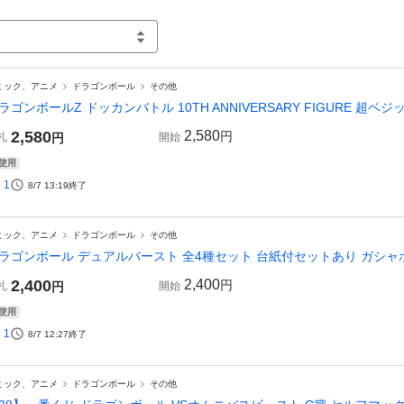
ミック、アニメ
ドラゴンボール
その他
ラゴンボールZ ドッカンバトル 10TH ANNIVERSARY FIGURE 超ベ
2,580
2,580
円
札
円
開始
使用
1
8/7 13:19
終了
ミック、アニメ
ドラゴンボール
その他
ラゴンボール デュアルバースト 全4種セット 台紙付セットあり ガシャポン
2,400
2,400
円
札
円
開始
使用
1
8/7 12:27
終了
ミック、アニメ
ドラゴンボール
その他