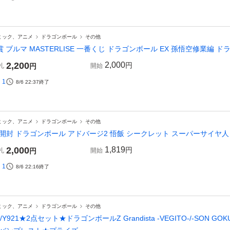
ミック、アニメ
ドラゴンボール
その他
賞 ブルマ MASTERLISE 一番くじ ドラゴンボール EX 孫悟空修業編 
2,200
2,000
円
札
円
開始
1
8/6 22:37
終了
ミック、アニメ
ドラゴンボール
その他
開封 ドラゴンボール アドバージ2 悟飯 シークレット スーパーサイヤ人 
2,000
1,819
円
札
円
開始
1
8/6 22:16
終了
ミック、アニメ
ドラゴンボール
その他
6/Y921★2点セット★ドラゴンボールZ Grandista -VEGITO-/-SO