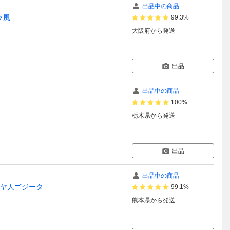
出品中の商品
コミパラ風
99.3%
大阪府
から発送
出品
出品中の商品
100%
栃木県
から発送
出品
出品中の商品
イヤ人ゴジータ
99.1%
熊本県
から発送