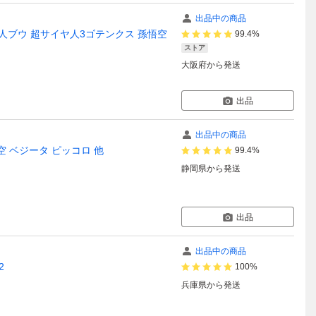
出品中の商品
 魔人ブウ 超サイヤ人3ゴテンクス 孫悟空
99.4%
ストア
大阪府
から発送
出品
出品中の商品
空 ベジータ ピッコロ 他
99.4%
静岡県
から発送
出品
出品中の商品
2
100%
兵庫県
から発送