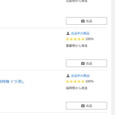
山梨県
から発送
出品
出品中の商品
100%
愛媛県
から発送
出品
出品中の商品
当時物 ドラ消し
100%
福岡県
から発送
出品