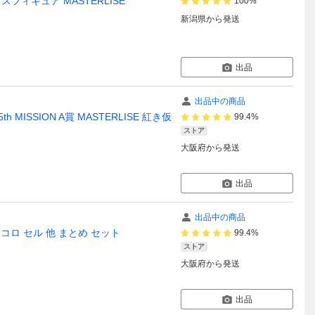
フィギュア MASTERLISE
100%
新潟県
から発送
出品
出品中の商品
 MISSION A賞 MASTERLISE 紅き仮
99.4%
ストア
大阪府
から発送
出品
出品中の商品
コロ セル 他 まとめ セット
99.4%
ストア
大阪府
から発送
出品