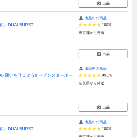
出品
出品中の商品
 DUALBURST
100%
東京都
から発送
出品
出品中の商品
ル 願いを叶えよう!! セブンスターボー
99.1%
奈良県
から発送
出品
出品中の商品
 DUALBURST
100%
東京都
から発送