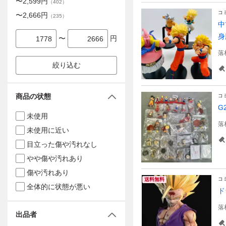
〜
2,599
円
（
402
）
コ
〜
2,666
円
（
235
）
中
身
〜
円
落
絞り込む
商品の状態
コ
G
未使用
落
未使用に近い
目立った傷や汚れなし
やや傷や汚れあり
傷や汚れあり
コ
送料無料
全体的に状態が悪い
ド
落
出品者