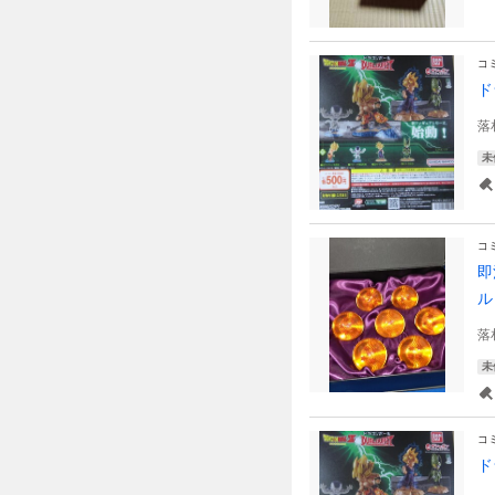
コ
ド
落
未
コ
即
ル
落
未
コ
ド