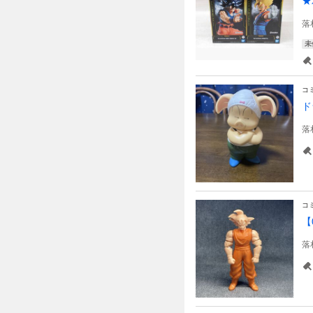
★
落
未
コ
ド
落
コ
【
落