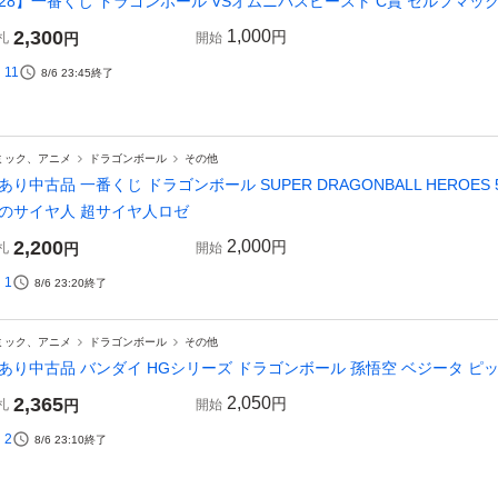
28】一番くじ ドラゴンボール VSオムニバスビースト C賞 セルフマックス
2,300
1,000
円
札
円
開始
11
8/6 23:45
終了
ミック、アニメ
ドラゴンボール
その他
あり中古品 一番くじ ドラゴンボール SUPER DRAGONBALL HEROES 5th
のサイヤ人 超サイヤ人ロゼ
2,200
2,000
円
札
円
開始
1
8/6 23:20
終了
ミック、アニメ
ドラゴンボール
その他
あり中古品 バンダイ HGシリーズ ドラゴンボール 孫悟空 ベジータ ピッ
2,365
2,050
円
札
円
開始
2
8/6 23:10
終了