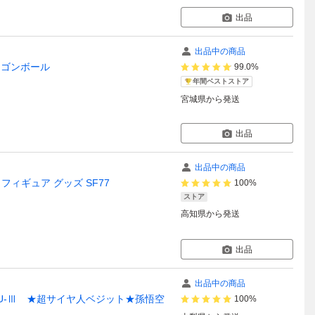
出品
出品中の商品
ドラゴンボール
99.0%
年間ベストストア
宮城県
から発送
出品
出品中の商品
フィギュア グッズ SF77
100%
ストア
高知県
から発送
出品
出品中の商品
N GOKU-Ⅲ ★超サイヤ人ベジット★孫悟空
100%