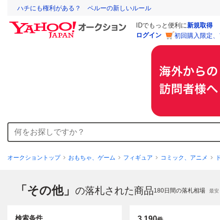
ハチにも権利がある？ ペルーの新しいルール
IDでもっと便利に
新規取得
ログイン
初回購入限定、
オークショントップ
おもちゃ、ゲーム
フィギュア
コミック、アニメ
「その他」
の落札された商品
180
日間の落札相場
最安
検索条件
3,190
件