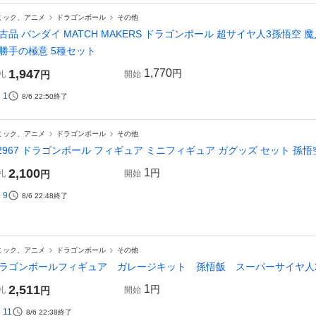
ミック、アニメ
ドラゴンボール
その他
古品 バンダイ MATCH MAKERS ドラゴンボール 超サイヤ人3孫悟空
勝手の極意 5種セット
1,947
1,770
円
札
円
開始
1
8/6 22:50
終了
ミック、アニメ
ドラゴンボール
その他
2967 ドラゴンボール フィギュア ミニフィギュア ガグッズ セット 孫悟
2,100
1
円
札
円
開始
9
8/6 22:48
終了
ミック、アニメ
ドラゴンボール
その他
ラゴンボールフィギュア ガレージキット 孫悟飯 スーパーサイヤ人
2,511
1
円
札
円
開始
11
8/6 22:38
終了