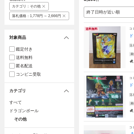
カテゴリ
：
その他
終了日時が近い順
落札価格
：
1,778円 ～ 2,666円
コ
送料無料
ド
対象商品
落
鑑定付き
未
送料無料
匿名配送
コンビニ受取
コ
ド
カテゴリ
落
すべて
未
ドラゴンボール
その他
コ