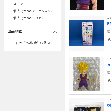
ストア
個人
（Yahoo!オークション）
個人
（Yahoo!フリマ）
コ
B
出品地域
落
すべての地域から選ぶ
コ
★
落
コ
0