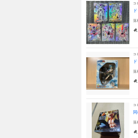
コ
ド
落
コ
ド
落
コ
同
落