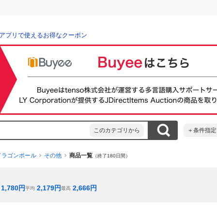
アプリで使えるお得なクーポン
このカテゴリから
＋条件指定
ドラゴンボール
その他
商品一覧
（終了180日間）
1,780
円
2,179
円
2,666
円
平均
最高