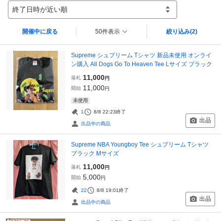
終了日時が近い順
開催中に戻る
50件表示
絞り込み
(2)
Supreme シュプリーム Tシャツ 新品未使用 オンライ
ン購入 All Dogs Go To Heaven Tee Lサイズ ブラック
11,000
落札
円
11,000
開始
円
未使用
1
8/8 22:23
終了
出品
出品中の商品
Supreme NBA Youngboy Tee シュプリーム Tシャツ
ブラック Mサイズ
11,000
落札
円
5,000
開始
円
22
8/8 19:01
終了
出品
出品中の商品