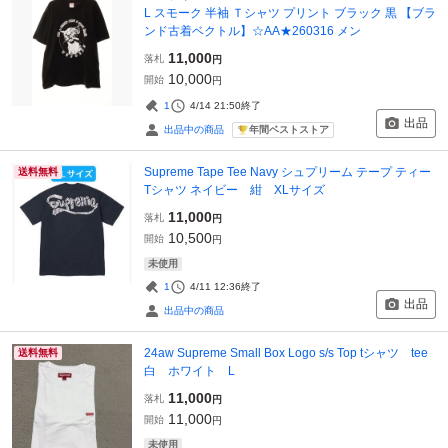
L スモーク 半袖 Ｔシャツ プリント ブラック 黒 【ブラ
ンド古着ベクトル】☆AA★260316 メン
11,000
落札
円
10,000
開始
円
1
4/14 21:50
終了
出品
年間ベストストア
出品中の商品
Supreme Tape Tee Navy シュプリーム テープ ティー
送料無料
Tシャツ ネイビー 紺 XLサイズ
11,000
落札
円
10,500
開始
円
未使用
1
4/11 12:36
終了
出品
出品中の商品
24aw Supreme Small Box Logo s/s Top tシャツ tee
送料無料
白 ホワイト L
11,000
落札
円
11,000
開始
円
未使用