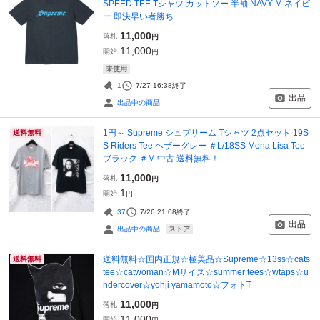
SPEED TEE Tシャツ カットソー 半袖 NAVY M ネイビ
ー 即決早い者勝ち
11,000
落札
円
11,000
開始
円
未使用
1
7/27 16:38
終了
出品
出品中の商品
1円～ Supreme シュプリーム Tシャツ 2点セット 19S
送料無料
S Riders Tee ヘザーグレー ＃L/18SS Mona Lisa Tee
ブラック ＃M 中古 送料無料！
11,000
落札
円
1
開始
円
37
7/26 21:08
終了
出品
ストア
出品中の商品
送料無料☆国内正規☆極美品☆Supreme☆13ss☆cats
送料無料
tee☆catwoman☆Mサイズ☆summer tees☆wtaps☆u
ndercover☆yohji yamamoto☆フォトT
11,000
落札
円
11,000
開始