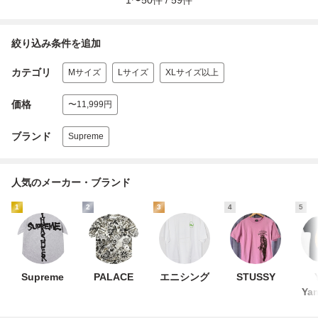
絞り込み条件を追加
カテゴリ
Mサイズ
Lサイズ
XLサイズ以上
価格
〜11,999円
ブランド
Supreme
人気のメーカー・ブランド
1
2
3
4
5
Supreme
PALACE
エニシング
STUSSY
Ya