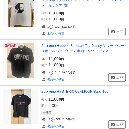
レ・セラシエ1世
11,000
落札
円
11,000
開始
円
1
5/17 22:58
終了
出品
出品中の商品
Supreme Hooded Baseball Top Jersey M フードベー
送料無料
スボール シュプリーム半袖シャツ フーディー
11,000
落札
円
11,000
開始
円
1
5/13 19:20
終了
出品
出品中の商品
Supreme HYSTERIC GLAMOUR Baby Tee
11,000
落札
円
8,000
開始
円
未使用
11
5/9 23:04
終了
出品
出品中の商品