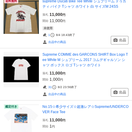
supreme Ducati Bike Tee White シュプリーム ドゥカ
送料無料
ティ バイク Tシャツ ホワイト 白 サイズM 24SS
11,000
落札
円
11,000
開始
円
未使用
1
8/4 18:43
終了
出品
出品中の商品
Supreme COMME des GARCONS SHIRT Box Logo T
ee White M シュプリーム 2017 コムデギャルソン シ
ャツ ボックス ロゴ Tシャツ ホワイト
11,000
落札
円
1,000
開始
円
31
8/2 23:56
終了
出品
出品中の商品
No.15☆希少サイズ☆超激レア☆Supreme/UNDERCO
鑑定付き
VER Face Tee
11,000
落札
円
1
開始
円