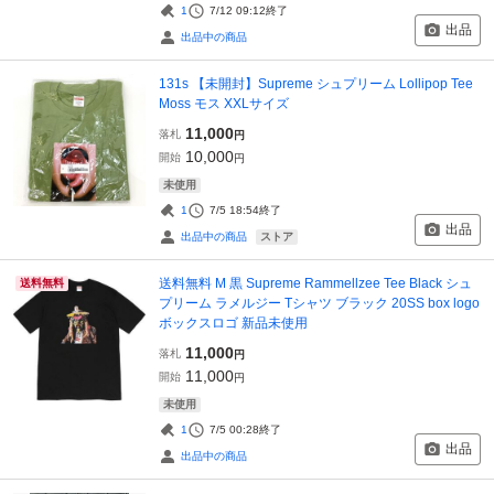
1
7/12 09:12
終了
出品
出品中の商品
131s 【未開封】Supreme シュプリーム Lollipop Tee
Moss モス XXLサイズ
11,000
落札
円
10,000
開始
円
未使用
1
7/5 18:54
終了
出品
ストア
出品中の商品
送料無料 M 黒 Supreme Rammellzee Tee Black シュ
送料無料
プリーム ラメルジー Tシャツ ブラック 20SS box logo
ボックスロゴ 新品未使用
11,000
落札
円
11,000
開始
円
未使用
1
7/5 00:28
終了
出品
出品中の商品