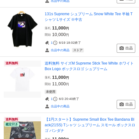
出品中の商品
131s Supreme シュプリーム Snow White Tee 半袖 T
シャツ Lサイズ ※中古
11,000
落札
円
10,000
開始
円
1
6/19 18:02
終了
出品
ストア
出品中の商品
送料無料 サイズM Supreme Stick Tee White ホワイト
送料無料
Box Logo ボックスロゴ シュプリーム
11,000
落札
円
11,000
開始
円
未使用
1
6/3 20:40
終了
出品
出品中の商品
【1円スタート】Supreme Small Box Tee Bandana Bl
送料無料
鑑定付き
ack(21SS) Tシャツ シュプリーム スモール ボックスロ
ゴ バンダナ
11,000