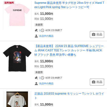
Supreme 新品未使用 半タグ付き 26ss Sサイズ Hard T
送料無料
ee Light Pink spring Tee レシートコピー可
11,000
落札
円
11,000
開始
円
未使用
1
4/29 15:08
終了
出品
出品中の商品
【新品未使用】 22AW 23 新品 SUPREME シュプリー
ム IRAK CAST TEE Tシャツ カットソー 半袖 BLACK
M ブラック 黒色 即決早い者勝ち
11,000
落札
円
11,000
開始
円
未使用
1
4/25 23:46
終了
出品
出品中の商品
正規品 2016SS supreme モリッシー Tシャツ L ホワイ
ト
11,000
落札
円