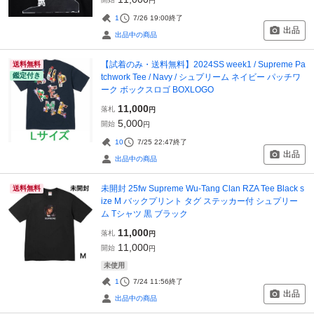
円
1
7/26 19:00
終了
出品
出品中の商品
【試着のみ・送料無料】2024SS week1 / Supreme Pa
送料無料
鑑定付き
tchwork Tee / Navy / シュプリーム ネイビー パッチワ
ーク ボックスロゴ BOXLOGO
11,000
落札
円
5,000
開始
円
10
7/25 22:47
終了
出品
出品中の商品
未開封 25fw Supreme Wu-Tang Clan RZA Tee Black s
送料無料
ize M バックプリント タグ ステッカー付 シュプリー
ム Tシャツ 黒 ブラック
11,000
落札
円
11,000
開始
円
未使用
1
7/24 11:56
終了
出品
出品中の商品