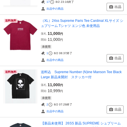
17
8/2 23:16
終了
出品
出品中の商品
（XL）24ss Supreme Paris Tee Cardinal XLサイズ シ
送料無料
ュプリーム Tシャツ エンジ色 未使用品
11,000
落札
円
11,000
開始
円
未使用
1
8/2 08:37
終了
出品
出品中の商品
送料込 Supreme Number (N)ine Manson Tee Black
送料無料
Large 新品未開封 ステッカー付
11,000
落札
円
10,999
開始
円
未使用
2
8/2 07:29
終了
出品
出品中の商品
【新品未使用】 26SS 新品 SUPREME シュプリーム