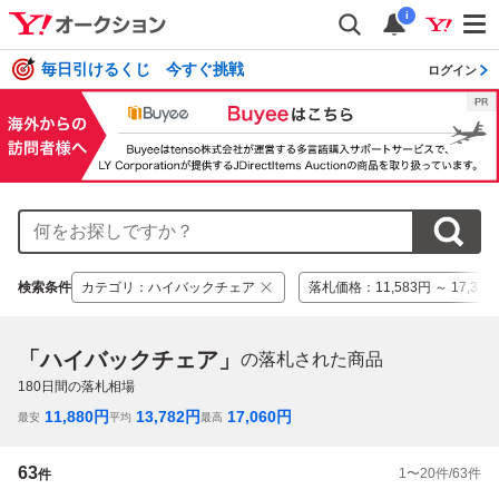
i
毎日引けるくじ 今すぐ挑戦
ログイン
検索条件
カテゴリ
：
ハイバックチェア
落札価格
：
11,583円 ～ 17,37
「ハイバックチェア」
の落札された商品
180
日間の落札相場
11,880
円
13,782
円
17,060
円
最安
平均
最高
63
1
〜
20
件/
63
件
件