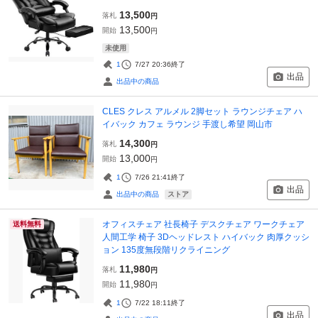
13,500
落札
円
13,500
開始
円
未使用
1
7/27 20:36
終了
出品
出品中の商品
CLES クレス アルメル 2脚セット ラウンジチェア ハ
イバック カフェ ラウンジ 手渡し希望 岡山市
14,300
落札
円
13,000
開始
円
1
7/26 21:41
終了
出品
ストア
出品中の商品
オフィスチェア 社長椅子 デスクチェア ワークチェア
送料無料
人間工学 椅子 3Dヘッドレスト ハイバック 肉厚クッシ
ョン 135度無段階リクライニング
11,980
落札
円
11,980
開始
円
1
7/22 18:11
終了
出品