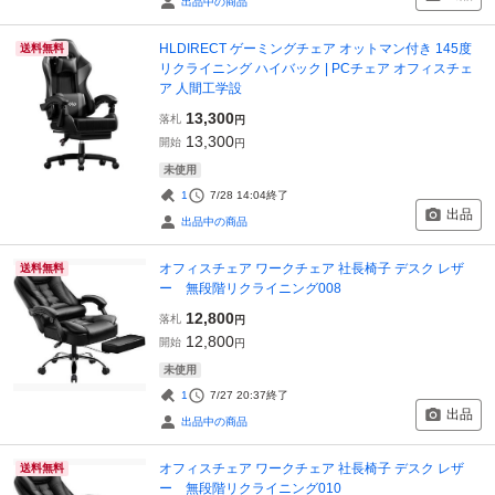
出品中の商品
HLDIRECT ゲーミングチェア オットマン付き 145度
送料無料
リクライニング ハイバック | PCチェア オフィスチェ
ア 人間工学設
13,300
落札
円
13,300
開始
円
未使用
1
7/28 14:04
終了
出品
出品中の商品
オフィスチェア ワークチェア 社長椅子 デスク レザ
送料無料
ー 無段階リクライニング008
12,800
落札
円
12,800
開始
円
未使用
1
7/27 20:37
終了
出品
出品中の商品
オフィスチェア ワークチェア 社長椅子 デスク レザ
送料無料
ー 無段階リクライニング010