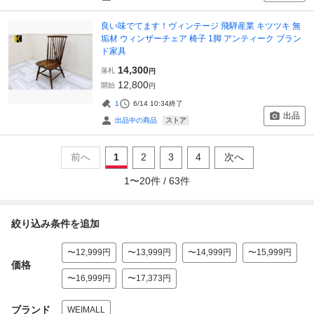
良い味でてます！ヴィンテージ 飛騨産業 キツツキ 無
垢材 ウィンザーチェア 椅子 1脚 アンティーク ブラン
ド家具
14,300
落札
円
12,800
開始
円
1
6/14 10:34
終了
出品
ストア
出品中の商品
前へ
1
2
3
4
次へ
1
〜
20
件 /
63
件
絞り込み条件を追加
〜12,999円
〜13,999円
〜14,999円
〜15,999円
価格
〜16,999円
〜17,373円
ブランド
WEIMALL