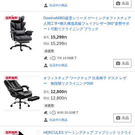
出品
出品中の商品
Dowinx66BG超雲シリーズ ゲーミングオフィスチェア
送料無料
人間工学×耐久構造高級フェイクレザー360°姿勢サポ
ート可動リクライニング ブラック
15,299
落札
円
15,299
開始
円
未使用
1
7/5 14:58
終了
出品
出品中の商品
オフィスチェア ワークチェア 社長椅子 デスク レザ
送料無料
ー 無段階リクライニング008
12,800
落札
円
12,800
開始
円
未使用
1
6/30 20:32
終了
出品
出品中の商品
HERCULES ゲーミングチェア ファブリック リクライ
送料無料