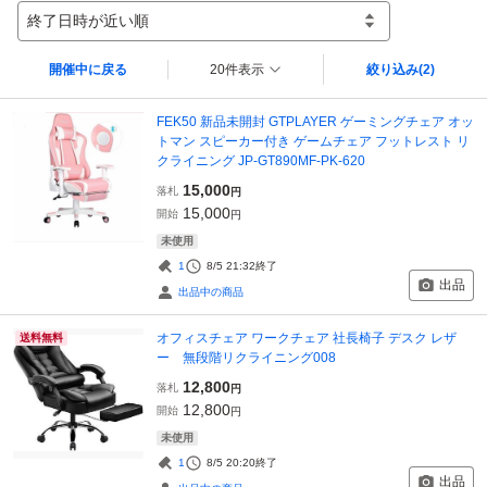
終了日時が近い順
開催中に戻る
20件表示
絞り込み
(2)
FEK50 新品未開封 GTPLAYER ゲーミングチェア オッ
トマン スピーカー付き ゲームチェア フットレスト リ
クライニング JP-GT890MF-PK-620
15,000
落札
円
15,000
開始
円
未使用
1
8/5 21:32
終了
出品
出品中の商品
オフィスチェア ワークチェア 社長椅子 デスク レザ
送料無料
ー 無段階リクライニング008
12,800
落札
円
12,800
開始
円
未使用
1
8/5 20:20
終了
出品