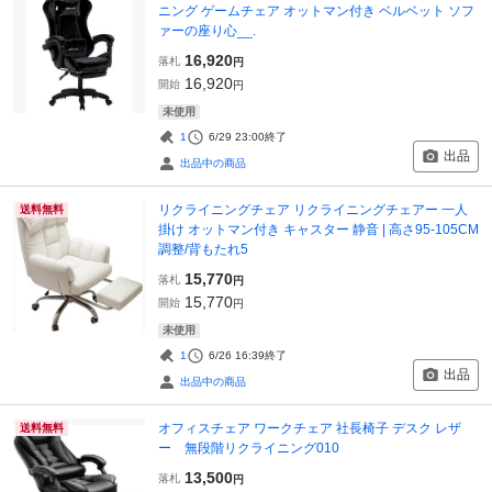
ニング ゲームチェア オットマン付き ベルベット ソフ
ァーの座り心__.
16,920
落札
円
16,920
開始
円
未使用
1
6/29 23:00
終了
出品
出品中の商品
リクライニングチェア リクライニングチェアー 一人
送料無料
掛け オットマン付き キャスター 静音 | 高さ95-105CM
調整/背もたれ5
15,770
落札
円
15,770
開始
円
未使用
1
6/26 16:39
終了
出品
出品中の商品
オフィスチェア ワークチェア 社長椅子 デスク レザ
送料無料
ー 無段階リクライニング010
13,500
落札
円