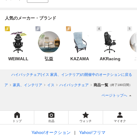
人気のメーカー・ブランド
1
2
3
4
5
WEIMALL
弘益
KAZAMA
AKRacing
ハイバックチェア(イス 家具、インテリア)
の開催中のオークションに戻る
テリア
家具、インテリア
イス
ハイバックチェア
商品一覧
（終了180日間）
ページトップへ
トップ
出品
ウォッチ
マイオク
Yahoo!オークション
Yahoo!フリマ