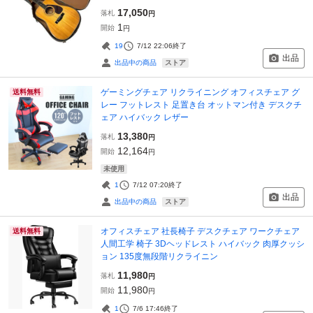
17,050
落札
円
1
開始
円
19
7/12 22:06
終了
出品
ストア
出品中の商品
ゲーミングチェア リクライニング オフィスチェア グ
送料無料
レー フットレスト 足置き台 オットマン付き デスクチ
ェア ハイバック レザー
13,380
落札
円
12,164
開始
円
未使用
1
7/12 07:20
終了
出品
ストア
出品中の商品
オフィスチェア 社長椅子 デスクチェア ワークチェア
送料無料
人間工学 椅子 3Dヘッドレスト ハイバック 肉厚クッシ
ョン 135度無段階リクライニン
11,980
落札
円
11,980
開始
円
1
7/6 17:46
終了