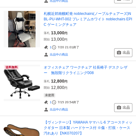
出品中の商品
札幌近郊南幌町発 noblechairs(ノーブルチェアーズ)N
BL-PU-WHT-002 プレミアムホワイト noblechairs EPI
C ゲーミングチェア
13,000
落札
円
13,000
開始
円
1
7/20 21:01
終了
出品
出品中の商品
オフィスチェア ワークチェア 社長椅子 デスク レザ
送料無料
ー 無段階リクライニング008
12,800
落札
円
12,800
開始
円
未使用
1
7/15 20:54
終了
出品
出品中の商品
【ヴィンテージ】YAMAHA ヤマハ L-6 アコースティッ
クギター 日本製 ハードケース付 ※傷・打痕・ケース
汚れあり【NK070207】