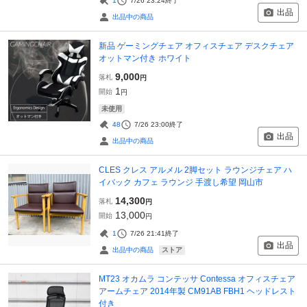
1
7/26 23:24
終了
出品
出品中の商品
新品 ゲーミングチェア オフィスチェア デスクチェア
オットマン付き ホワイト
9,000
落札
円
1
開始
円
未使用
48
7/26 23:00
終了
出品
出品中の商品
CLES クレス アルメル 2脚セット ラウンジチェア ハ
イバック カフェ ラウンジ 手渡し希望 岡山市
14,300
落札
円
13,000
開始
円
1
7/26 21:41
終了
出品
ストア
出品中の商品
MT23 オカムラ コンテッサ Contessa オフィスチェア
アームチェア 2014年製 CM91AB FBH1 ヘッドレスト
付き