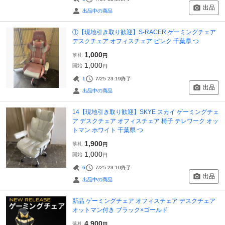
出品
出品中の商品
①【現地引き取り歓迎】S-RACER ゲーミングチェア
デスクチェア オフィスチェア ピンク 千葉県 つ
1,000
落札
円
1,000
開始
円
1
7/25 23:19
終了
出品
出品中の商品
14【現地引き取り歓迎】SKYE スカイ ゲーミングチェ
ア デスクチェア オフィスチェア 椅子 テレワーク オッ
トマン ホワイト 千葉県 つ
1,900
落札
円
1,000
開始
円
6
7/25 23:10
終了
出品
出品中の商品
新品 ゲーミングチェア オフィスチェア デスクチェア
オットマン付き ブラック×ゴールド
4,900
落札
円