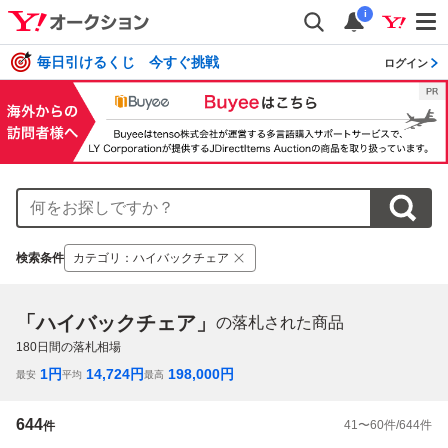
i
毎日引けるくじ 今すぐ挑戦
ログイン
検索条件
カテゴリ
：
ハイバックチェア
「ハイバックチェア」
の落札された商品
180
日間の落札相場
1
円
14,724
円
198,000
円
最安
平均
最高
644
41
〜
60
件/
644
件
件