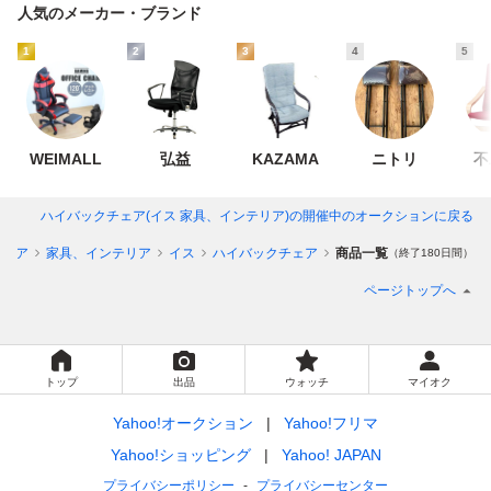
人気のメーカー・ブランド
1
2
3
4
5
WEIMALL
弘益
KAZAMA
ニトリ
不
ハイバックチェア(イス 家具、インテリア)
の開催中のオークションに戻る
テリア
家具、インテリア
イス
ハイバックチェア
商品一覧
（終了180日間）
ページトップへ
トップ
出品
ウォッチ
マイオク
Yahoo!オークション
Yahoo!フリマ
Yahoo!ショッピング
Yahoo! JAPAN
プライバシーポリシー
プライバシーセンター