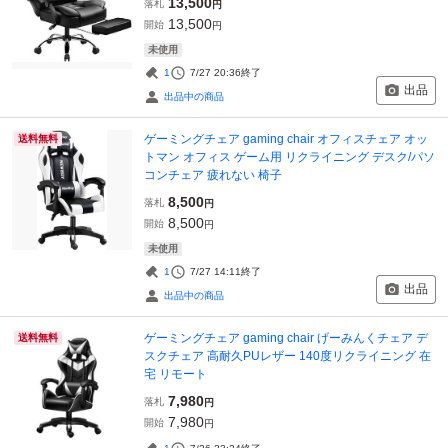
13,500
落札
円
13,500
開始
円
未使用
1
7/27 20:36
終了
出品
出品中の商品
ゲーミングチェア gaming chair オフィスチェア オッ
送料無料
トマン オフィス ゲーム用 リクライニング デスク/パソ
コンチェア 疲れない 椅子
8,500
落札
円
8,500
開始
円
未使用
1
7/27 14:11
終了
出品
出品中の商品
ゲーミングチェア gaming chair げーみんくチェア デ
送料無料
スクチェア 高耐久PUレザー 140度リクライニング 在
宅 リモート
7,980
落札
円
7,980
開始
円