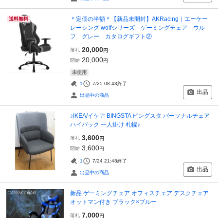
＊定価の半額＊【新品未開封】AKRacing｜エーケー
送料無料
レーシング wolfシリーズ ゲーミングチェア ウル
フ グレー カタログギフト②
20,000
落札
円
20,000
開始
円
未使用
1
7/25 08:43
終了
出品
出品中の商品
♪IKEA/イケア BINGSTA ビングスタ パーソナルチェア
ハイバック 一人掛け 札幌♪
3,600
落札
円
3,600
開始
円
1
7/24 21:48
終了
出品
出品中の商品
新品 ゲーミングチェア オフィスチェア デスクチェア
オットマン付き ブラック×ブルー
7,000
落札
円