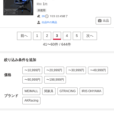
1
開始
円
未使用
26
7/23 22:45
終了
出品
出品中の商品
前へ
1
2
3
4
5
次へ
41
〜
60
件 /
644
件
絞り込み条件を追加
〜10,999円
〜20,999円
〜30,999円
〜49,999円
価格
〜90,999円
〜198,999円
WEIMALL
関家具
GTRACING
IRIS OHYAMA
ブランド
AKRacing