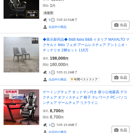
1
開始
円
未使用
5
7/25 22:51
終了
出品
出品中の商品
◆展示新同品◆ B&B Italia B&B イタリア MAXALTO マ
クサルト febo フェボ アームレスチェア アントニオ・
チッテリオ 2脚セット 116万
198,000
落札
円
180,000
開始
円
1
7/25 21:24
終了
出品
年間ベストストア
出品中の商品
ゲーミングチェア オットマン付き 座り心地最高 デス
送料無料
クチェア オフィスチェア 椅子 テレワーク PC パソコ
ンチェア ゲームチェア リクライニ
8,700
落札
円
8,700
開始
円
1
7/25 15:30
終了
出品
出品中の商品