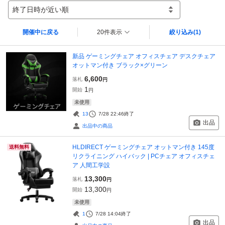
終了日時が近い順
開催中に戻る
20件表示
絞り込み
(1)
新品 ゲーミングチェア オフィスチェア デスクチェア
オットマン付き ブラック×グリーン
6,600
落札
円
1
開始
円
未使用
13
7/28 22:46
終了
出品
出品中の商品
HLDIRECT ゲーミングチェア オットマン付き 145度
送料無料
リクライニング ハイバック | PCチェア オフィスチェ
ア 人間工学設
13,300
落札
円
13,300
開始
円
未使用
1
7/28 14:04
終了
出品