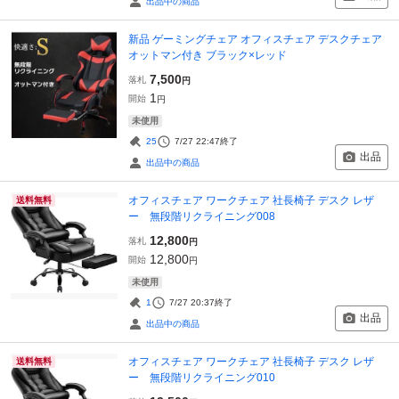
出品中の商品
新品 ゲーミングチェア オフィスチェア デスクチェア
オットマン付き ブラック×レッド
7,500
落札
円
1
開始
円
未使用
25
7/27 22:47
終了
出品
出品中の商品
オフィスチェア ワークチェア 社長椅子 デスク レザ
送料無料
ー 無段階リクライニング008
12,800
落札
円
12,800
開始
円
未使用
1
7/27 20:37
終了
出品
出品中の商品
オフィスチェア ワークチェア 社長椅子 デスク レザ
送料無料
ー 無段階リクライニング010