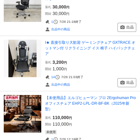
30,000
落札
円
30,000
開始
円
1
7/26 21:18
終了
出品
出品中の商品
I★ 直接引取り大歓迎 ゲーミングチェア GXTRACE オ
ットマン付 リクライニング イス 椅子 ハイバックチェ
ア
3,200
落札
円
1,000
開始
円
14
7/26 21:03
終了
出品
出品中の商品
【未使用品】エルゴヒューマン プロ 2Ergohuman Pro
送料無料
オフィスチェア EHP2-LPL-DR-BF-BK（2025年新
型）
110,000
落札
円
110,000
開始
円
未使用
1
7/26 12:19
終了