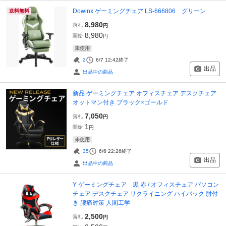
Dowinx ゲーミングチェア LS-666806 グリーン
送料無料
8,980
落札
円
8,980
開始
円
未使用
2
6/7 12:42
終了
出品
出品中の商品
新品 ゲーミングチェア オフィスチェア デスクチェア
オットマン付き ブラック×ゴールド
7,050
落札
円
1
開始
円
未使用
35
6/6 22:26
終了
出品
出品中の商品
Y ゲーミングチェア 黒 赤 / オフィスチェア パソコン
チェア デスクチェア リクライニング ハイバック 肘付
き 腰痛対策 人間工学
2,500
落札
円