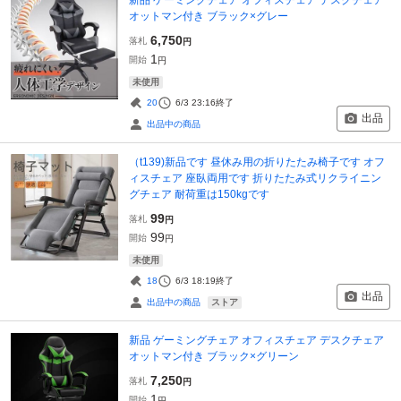
オットマン付き ブラック×グレー
6,750
落札
円
1
開始
円
未使用
20
6/3 23:16
終了
出品
出品中の商品
（t139)新品です 昼休み用の折りたたみ椅子です オフ
ィスチェア 座臥両用です 折りたたみ式リクライニン
グチェア 耐荷重は150kgです
99
落札
円
99
開始
円
未使用
18
6/3 18:19
終了
出品
ストア
出品中の商品
新品 ゲーミングチェア オフィスチェア デスクチェア
オットマン付き ブラック×グリーン
7,250
落札
円
1
開始
円