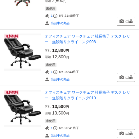
2,500
開始
円
未使用
1
6/6 21:45
終了
出品
出品中の商品
オフィスチェア ワークチェア 社長椅子 デスク レザ
送料無料
ー 無段階リクライニング008
12,800
落札
円
12,800
開始
円
未使用
1
6/6 20:43
終了
出品
出品中の商品
オフィスチェア ワークチェア 社長椅子 デスク レザ
送料無料
ー 無段階リクライニング010
13,500
落札
円
13,500
開始
円
未使用
1
6/6 20:41
終了
出品
出品中の商品