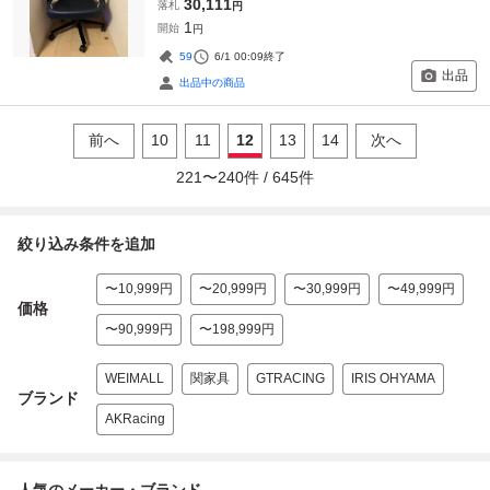
30,111
落札
円
1
開始
円
59
6/1 00:09
終了
出品
出品中の商品
前へ
10
11
12
13
14
次へ
221
〜
240
件 /
645
件
絞り込み条件を追加
〜10,999円
〜20,999円
〜30,999円
〜49,999円
価格
〜90,999円
〜198,999円
WEIMALL
関家具
GTRACING
IRIS OHYAMA
ブランド
AKRacing
人気のメーカー・ブランド