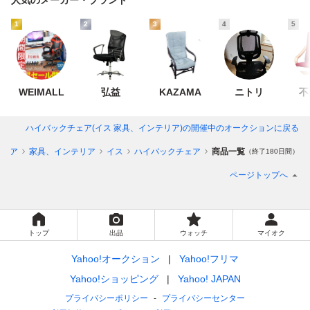
1
2
3
4
5
WEIMALL
弘益
KAZAMA
ニトリ
不
ハイバックチェア(イス 家具、インテリア)
の開催中のオークションに戻る
テリア
家具、インテリア
イス
ハイバックチェア
商品一覧
（終了180日間）
ページトップへ
トップ
出品
ウォッチ
マイオク
Yahoo!オークション
Yahoo!フリマ
Yahoo!ショッピング
Yahoo! JAPAN
プライバシーポリシー
プライバシーセンター