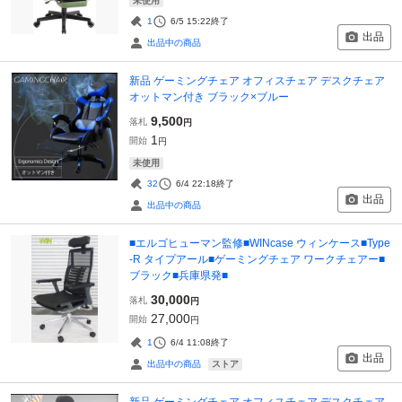
未使用
1
6/5 15:22
終了
出品
出品中の商品
新品 ゲーミングチェア オフィスチェア デスクチェア
オットマン付き ブラック×ブルー
9,500
落札
円
1
開始
円
未使用
32
6/4 22:18
終了
出品
出品中の商品
■エルゴヒューマン監修■WINcase ウィンケース■Type
-R タイプアール■ゲーミングチェア ワークチェアー■
ブラック■兵庫県発■
30,000
落札
円
27,000
開始
円
1
6/4 11:08
終了
出品
ストア
出品中の商品
新品 ゲーミングチェア オフィスチェア デスクチェア