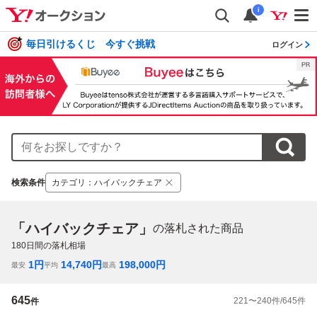
i
毎日引けるくじ 今すぐ挑戦
ログイン
検索条件
カテゴリ
：
ハイバックチェア
「ハイバックチェア」
の落札された商品
180
日間の落札相場
1
円
14,740
円
198,000
円
最安
平均
最高
645
221
〜
240
件/
645
件
件