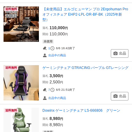
【未使用品】エルゴヒューマン プロ 2Ergohuman Pro
送料無料
オフィスチェア EHP2-LPL-DR-BF-BK（2025年新
型）
110,000
落札
円
110,000
開始
円
未使用
1
6/6 16:42
終了
出品
出品中の商品
ゲーミングチェア GTRACING パープル GTレーシング
送料無料
3,500
落札
円
2,500
開始
円
7
6/5 21:51
終了
出品
出品中の商品
Dowinx ゲーミングチェア LS-666806 グリーン
送料無料
8,980
落札
円
8,980
開始
円