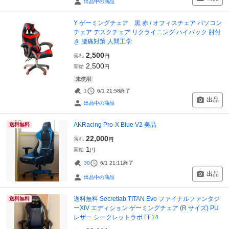
出品中の商品
Y ゲーミングチェア 黒 赤 / オフィスチェア パソコン
チェア デスクチェア リクライニング ハイバック 肘付
き 腰痛対策 人間工学
2,500
落札
円
2,500
開始
円
未使用
1
6/1 21:58
終了
出品
出品中の商品
AKRacing Pro-X Blue V2 美品
送料無料
22,000
落札
円
1
開始
円
30
6/1 21:11
終了
出品
出品中の商品
送料無料 Secretlab TITAN Evo ファイナルファンタジ
送料無料
ーXIV エディション ゲーミングチェア (R サイズ) PU
レザー シークレットラボ FF14