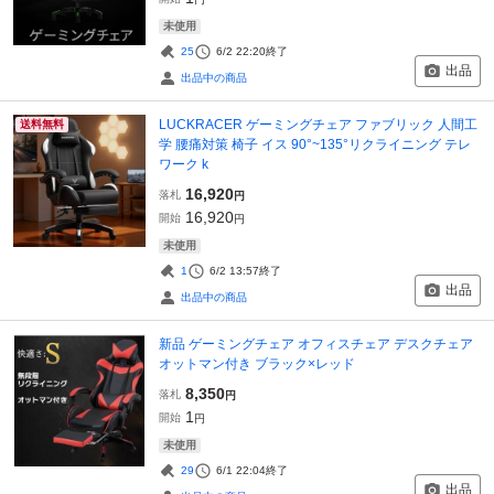
未使用
25
6/2 22:20
終了
出品
出品中の商品
LUCKRACER ゲーミングチェア ファブリック 人間工
送料無料
学 腰痛対策 椅子 イス 90°~135°リクライニング テレ
ワーク k
16,920
落札
円
16,920
開始
円
未使用
1
6/2 13:57
終了
出品
出品中の商品
新品 ゲーミングチェア オフィスチェア デスクチェア
オットマン付き ブラック×レッド
8,350
落札
円
1
開始
円
未使用
29
6/1 22:04
終了
出品