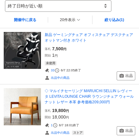
終了日時が近い順
開催中に戻る
20件表示
絞り込み
(1)
新品 ゲーミングチェア オフィスチェア デスクチェア
オットマン付き ホワイト
7,500
落札
円
1
開始
円
未使用
33
6/7 22:05
終了
出品
出品中の商品
◇ マルイチセーリング MARUICHI SELLIN レヴィー
タ LEVITA LOUNGE CHAIR ラウンジチェア ウォール
ナット レザー 本革 参考価格209,000円
19,800
落札
円
18,000
開始
円
1
6/7 18:01
終了
出品
ストア
出品中の商品