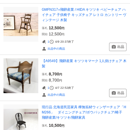
GMFN317○飛騨産業 / HIDA キツツキ ベビーチェア ハ
イチェア 子供椅子 キッズチェア レトロ カントリー ヴ
ィンテージ 木製
12,500
落札
円
12,500
開始
円
1
4/9 20:37
終了
出品
出品中の商品
【A9549】飛騨産業 キツツキマーク 1人掛けチェア 木
製
8,700
落札
円
8,700
開始
円
1
4/7 22:52
終了
出品
出品中の商品
現行品 北海道民芸家具 樺無垢材ウィンザーチェア「H
M266」 ダイニングチェア/ボウバックチェア/椅子
飛騨産業/キツツキ/飛騨家具
10,500
落札
円