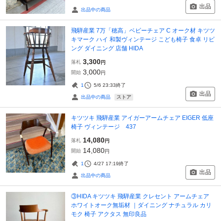
出品
出品中の商品
飛騨産業 7万「穂高」ベビーチェア C オーク材 キツツ
キマーク ハイ 和製ヴィンテージ こども椅子 食卓 リビ
ング ダイニング 店舗 HIDA
3,300
落札
円
3,000
開始
円
1
5/6 23:33
終了
出品
ストア
出品中の商品
キツツキ 飛騨産業 アイガーアームチェア EIGER 低座
椅子 ヴィンテージ 437
14,080
落札
円
14,080
開始
円
1
4/27 17:19
終了
出品
出品中の商品
③HIDA キツツキ 飛騨産業 クレセント アームチェア
ホワイトオーク無垢材 ｜ダイニング ナチュラル カリ
モク 椅子 アクタス 無印良品