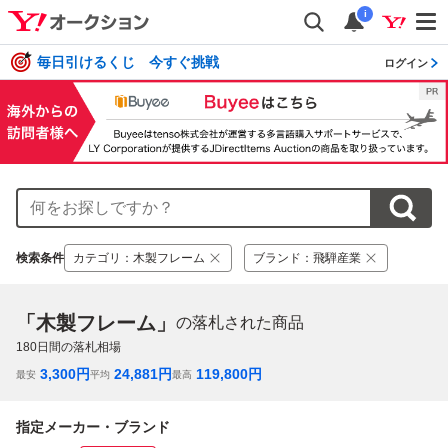
i
毎日引けるくじ 今すぐ挑戦
ログイン
検索条件
カテゴリ
：
木製フレーム
ブランド
：
飛騨産業
「木製フレーム」
の落札された商品
180
日間の落札相場
3,300
円
24,881
円
119,800
円
最安
平均
最高
指定メーカー・ブランド