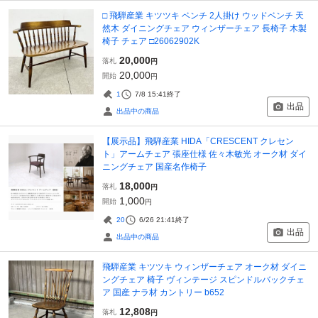
□ 飛騨産業 キツツキ ベンチ 2人掛け ウッドベンチ 天
然木 ダイニングチェア ウィンザーチェア 長椅子 木製
椅子 チェア □26062902K
20,000
落札
円
20,000
開始
円
1
7/8 15:41
終了
出品
出品中の商品
【展示品】飛騨産業 HIDA「CRESCENT クレセン
ト」アームチェア 張座仕様 佐々木敏光 オーク材 ダイ
ニングチェア 国産名作椅子
18,000
落札
円
1,000
開始
円
20
6/26 21:41
終了
出品
出品中の商品
飛騨産業 キツツキ ウィンザーチェア オーク材 ダイニ
ングチェア 椅子 ヴィンテージ スピンドルバックチェ
ア 国産 ナラ材 カントリー b652
12,808
落札
円