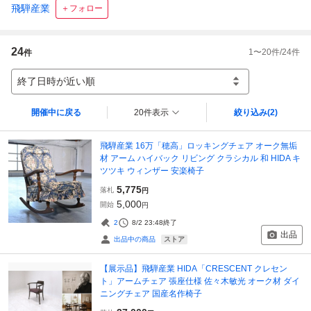
飛騨産業
＋フォロー
24
1
〜
20
件/
24
件
件
終了日時が近い順
開催中に戻る
20件表示
絞り込み
(2)
飛騨産業 16万「穂高」ロッキングチェア オーク無垢
材 アーム ハイバック リビング クラシカル 和 HIDA キ
ツツキ ウィンザー 安楽椅子
5,775
落札
円
5,000
開始
円
2
8/2 23:48
終了
出品
ストア
出品中の商品
【展示品】飛騨産業 HIDA「CRESCENT クレセン
ト」アームチェア 張座仕様 佐々木敏光 オーク材 ダイ
ニングチェア 国産名作椅子