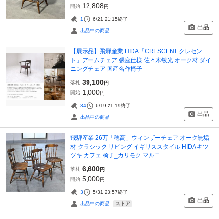
12,808
開始
円
1
6/21 21:15
終了
出品
出品中の商品
【展示品】飛騨産業 HIDA「CRESCENT クレセン
ト」アームチェア 張座仕様 佐々木敏光 オーク材 ダイ
ニングチェア 国産名作椅子
39,100
落札
円
1,000
開始
円
34
6/19 21:19
終了
出品
出品中の商品
飛騨産業 26万「穂高」ウィンザーチェア オーク無垢
材 クラシック リビング イギリススタイル HIDA キツ
ツキ カフェ 椅子_カリモク マルニ
6,600
落札
円
5,000
開始
円
3
5/31 23:57
終了
出品
ストア
出品中の商品