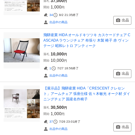
37,000
落札
円
1,000
開始
円
34
8/2 21:35
終了
出品
出品中の商品
飛騨産業 HIDA オールドキツツキ カスケードチェア C
ASCADA ラウンジチェア 布張り 木製 椅子 赤 ヴィン
テージ 昭和レトロ アンティーク
10,000
落札
円
10,000
開始
円
1
7/27 18:56
終了
出品
出品中の商品
【展示品】飛騨産業 HIDA「CRESCENT クレセン
ト」アームチェア 張座仕様 佐々木敏光 オーク材 ダイ
ニングチェア 国産名作椅子
30,500
落札
円
1,000
開始
円
37
7/26 23:01
終了
出品
出品中の商品