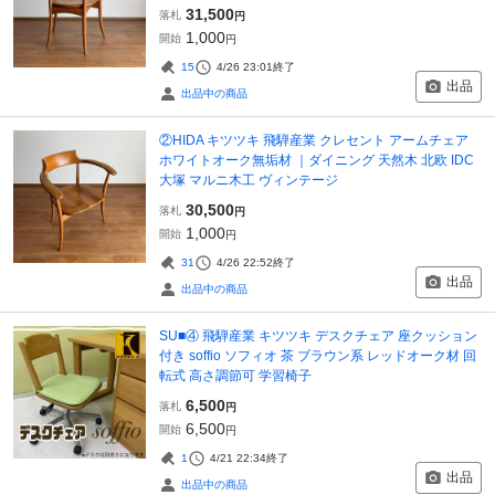
31,500
落札
円
1,000
開始
円
15
4/26 23:01
終了
出品
出品中の商品
②HIDA キツツキ 飛騨産業 クレセント アームチェア
ホワイトオーク無垢材 ｜ダイニング 天然木 北欧 IDC
大塚 マルニ木工 ヴィンテージ
30,500
落札
円
1,000
開始
円
31
4/26 22:52
終了
出品
出品中の商品
SU■④ 飛騨産業 キツツキ デスクチェア 座クッション
付き soffio ソフィオ 茶 ブラウン系 レッドオーク材 回
転式 高さ調節可 学習椅子
6,500
落札
円
6,500
開始
円
1
4/21 22:34
終了
出品
出品中の商品