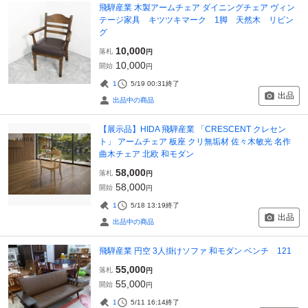
飛騨産業 木製アームチェア ダイニングチェア ヴィン
テージ家具 キツツキマーク 1脚 天然木 リビン
グ
10,000
落札
円
10,000
開始
円
1
5/19 00:31
終了
出品
出品中の商品
【展示品】HIDA 飛騨産業 「CRESCENT クレセン
ト」 アームチェア 板座 クリ無垢材 佐々木敏光 名作
曲木チェア 北欧 和モダン
58,000
落札
円
58,000
開始
円
1
5/18 13:19
終了
出品
出品中の商品
飛騨産業 円空 3人掛けソファ 和モダン ベンチ 121
55,000
落札
円
55,000
開始
円
1
5/11 16:14
終了