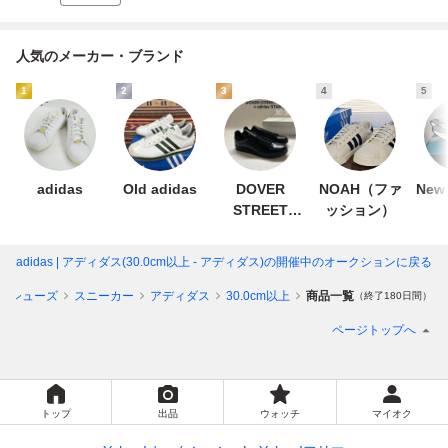
人気のメーカー・ブランド
1
2
3
4
5
adidas
Old adidas
DOVER
NOAH（ファ
New 
STREET
ッション）
MARKET
adidas | アディダス(30.0cm以上 - アディダス)
の開催中のオークションに戻る
ズシューズ
スニーカー
アディダス
30.0cm以上
商品一覧
（終了180日間）
ページトップへ
トップ
出品
ウォッチ
マイオク