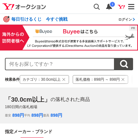
i
毎日引けるくじ 今すぐ挑戦
ログイン
検索条件
カテゴリ
：
30.0cm以上
落札価格
：
898円 ～ 898円
「30.0cm以上」
の落札された商品
180
日間の落札相場
898
円
898
円
898
円
最安
平均
最高
指定メーカー・ブランド