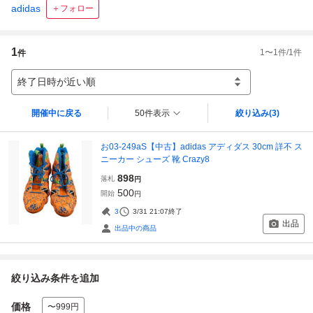
adidas
＋フォロー
1
1
〜
1
件/
1
件
件
終了日時が近い順
開催中に戻る
50件表示
絞り込み
(3)
お03-249aS【中古】adidas アディダス 30cm 詳不 ス
ニーカー シューズ 靴 Crazy8
898
落札
円
500
開始
円
3
3/31 21:07
終了
出品
出品中の商品
絞り込み条件を追加
価格
〜999円