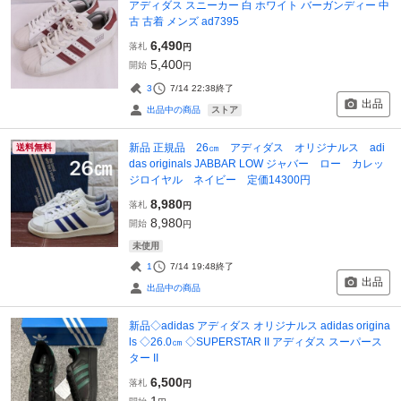
アディダス スニーカー 白 ホワイト バーガンディー 中
古 古着 メンズ ad7395
6,490
落札
円
5,400
開始
円
3
7/14 22:38
終了
出品
ストア
出品中の商品
新品 正規品 26㎝ アディダス オリジナルス adi
送料無料
das originals JABBAR LOW ジャバー ロー カレッ
ジロイヤル ネイビー 定価14300円
8,980
落札
円
8,980
開始
円
未使用
1
7/14 19:48
終了
出品
出品中の商品
新品◇adidas アディダス オリジナルス adidas origina
ls ◇26.0㎝ ◇SUPERSTAR II アディダス スーパース
ター II
6,500
落札
円
1