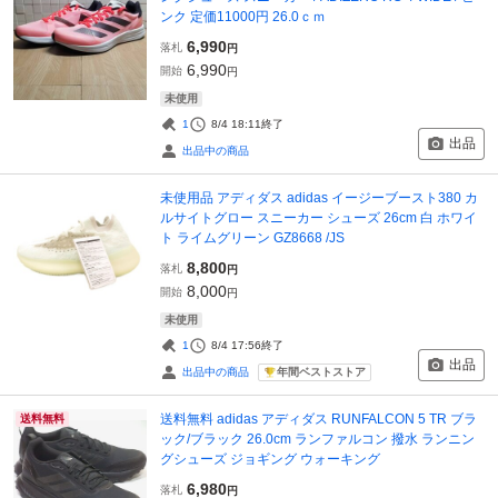
ンク 定価11000円 26.0ｃｍ
6,990
落札
円
6,990
開始
円
未使用
1
8/4 18:11
終了
出品
出品中の商品
未使用品 アディダス adidas イージーブースト380 カ
ルサイトグロー スニーカー シューズ 26cm 白 ホワイ
ト ライムグリーン GZ8668 /JS
8,800
落札
円
8,000
開始
円
未使用
1
8/4 17:56
終了
出品
年間ベストストア
出品中の商品
送料無料 adidas アディダス RUNFALCON 5 TR ブラ
送料無料
ック/ブラック 26.0cm ランファルコン 撥水 ランニン
グシューズ ジョギング ウォーキング
6,980
落札
円