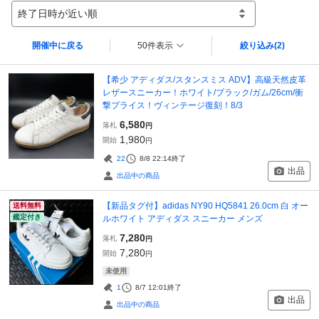
終了日時が近い順
開催中に戻る
50件表示
絞り込み
(2)
【希少 アディダス/スタンスミス ADV】高級天然皮革
レザースニーカー！ホワイト/ブラック/ガム/26cm/衝
撃プライス！ヴィンテージ復刻！8/3
6,580
落札
円
1,980
開始
円
22
8/8 22:14
終了
出品
出品中の商品
【新品タグ付】adidas NY90 HQ5841 26.0cm 白 オー
送料無料
鑑定付き
ルホワイト アディダス スニーカー メンズ
7,280
落札
円
7,280
開始
円
未使用
1
8/7 12:01
終了
出品
出品中の商品