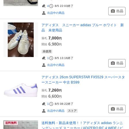
4
8/5 22:03
終了
出品
出品中の商品
アディダス スニーカー adidas ブルー ホワイト 新
品 未使用品
7,000
落札
円
6,980
開始
円
未使用
1
8/5 13:16
終了
出品
出品中の商品
アディダス 26cm SUPERSTAR FX5529 スーパースタ
ースニーカー 中古 BS99
7,260
落札
円
6,600
開始
円
1
8/5 08:22
終了
出品
ストア
出品中の商品
送料無料・新品未使用！！アディダス adidas ランニ
送料無料
ングシューズ スニーカー / ADIZERO RC 4 WIDE / ピ