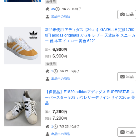
未使用
35
7/6 22:10
終了
出品
出品中の商品
新品未使用 アディダス【26cm】GAZELLE 定価1760
0円 adidas originals ガゼル レザー 天然皮革 スニーカ
ー 靴 本革 イエロー 黄色 6221
6,900
落札
円
6,900
開始
円
未使用
1
7/6 21:39
終了
出品
出品中の商品
【保管品】F1820 adidasアディダス SUPERSTAR ス
ーパースター 80's カウレザーデザイン サイズ26㎝ 美
品
7,290
落札
円
7,290
開始
円
1
7/5 23:40
終了
出品
出品中の商品