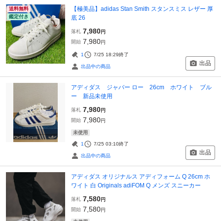
【極美品】adidas Stan Smith スタンスミス レザー 厚
送料無料
鑑定付き
底 26
7,980
落札
円
7,980
開始
円
1
7/25 18:29
終了
出品
出品中の商品
アディダス ジャバー ロー 26cm ホワイト ブル
ー 新品未使用
7,980
落札
円
7,980
開始
円
未使用
1
7/25 03:10
終了
出品
出品中の商品
アディダス オリジナルス アディフォーム Q 26cm ホ
ワイト 白 Originals adiFOM Q メンズ スニーカー
7,580
落札
円
7,580
開始
円