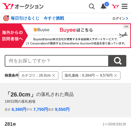
i
毎日引けるくじ 今すぐ挑戦
ログイン
検索条件
カテゴリ
：
26.0cm
落札価格
：
6,384円 ～ 9,576円
「26.0cm」
の落札された商品
180
日間の落札相場
6,390
円
7,750
円
9,550
円
最安
平均
最高
281
1
〜
50
件/
281
件
件