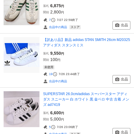
6,875
落札
円
2,800
開始
円
7
7/27 22:59
終了
出品
ストア
出品中の商品
【訳あり品】新品 adidas STAN SMITH 26cm M20325
アディダス スタンスミス
9,550
落札
円
100
開始
円
未使用
19
7/26 23:44
終了
出品
出品中の商品
SUPERSTAR 26.0cm/adidas スーパースター アディ
ダス スニーカー 白 ホワイト 黒 金ベロ 中古 古着 メン
ズ ad7419
6,600
落札
円
5,000
開始
円
5
7/26 23:06
終了
出品