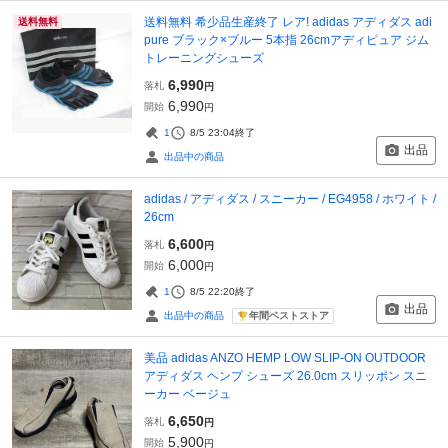
送料無料 希少品生産終了 レア! adidas アディダス adi
送料無料
pure ブラック×ブルー 5本指 26cmアディピュア ジム
トレーニングシューズ
6,990
落札
円
6,990
開始
円
1
8/5 23:04
終了
出品
出品中の商品
adidas / アディダス / スニーカー / EG4958 / ホワイト /
26cm
6,600
落札
円
6,000
開始
円
1
8/5 22:20
終了
出品
年間ベストストア
出品中の商品
美品 adidas ANZO HEMP LOW SLIP-ON OUTDOOR
アディダス ヘンプ シューズ 26.0cm スリッポン スニ
ーカー ベージュ
6,650
落札
円
5,900
開始
円