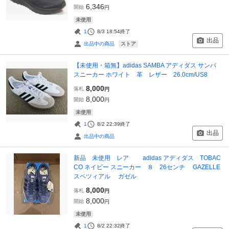
6,346
開始
円
未使用
1
8/3 18:54
終了
出品
ストア
出品中の商品
【未使用・箱無】adidas SAMBA アディダス サンバ
スニーカー ホワイト 革 レザー 26.0cm/US8
8,000
落札
円
8,000
開始
円
未使用
1
8/2 22:39
終了
出品
出品中の商品
新品 未使用 レア adidas アディダス TOBAC
CO ネイビー スニーカー ８ 26センチ GAZELLE
スペツィアル ガゼル
8,000
落札
円
8,000
開始
円
未使用
1
8/2 22:32
終了