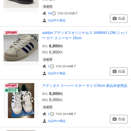
未使用
39
7/10 22:01
終了
出品
出品中の商品
adidas アディダスオリジナルス JABBAR LOW ジャバ
送料無料
ー ロー スニーカー 26cm
6,800
落札
円
6,800
開始
円
未使用
1
7/10 20:44
終了
出品
出品中の商品
アディダス スーパースター サイズ26cm 新品未使用品
送料無料
鑑定付き
8,000
落札
円
8,000
開始
円
未使用
1
7/10 19:43
終了
出品
出品中の商品