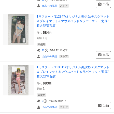
出品
ストア
出品中の商品
1円スタート/112847/オリジナル美少女/デスクマット
＆プレイマット＆マウスパッド＆ラバーマット/超厚/
超大型/高品質
584
落札
円
1
開始
円
未使用
11
7/14 22:11
終了
出品
ストア
出品中の商品
1円スタート/113015/オリジナル美少女/デスクマット
＆プレイマット＆マウスパッド＆ラバーマット/超厚/
超大型/高品質
683
落札
円
1
開始
円
未使用
8
7/14 22:06
終了
出品
ストア
出品中の商品