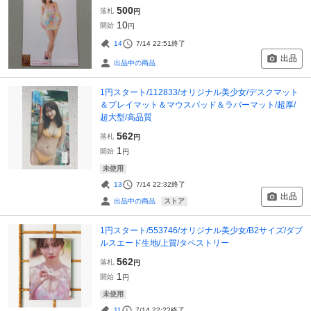
500
落札
円
10
開始
円
14
7/14 22:51
終了
出品
出品中の商品
1円スタート/112833/オリジナル美少女/デスクマット
＆プレイマット＆マウスパッド＆ラバーマット/超厚/
超大型/高品質
562
落札
円
1
開始
円
未使用
13
7/14 22:32
終了
出品
ストア
出品中の商品
1円スタート/553746/オリジナル美少女/B2サイズ/ダブ
ルスエード生地/上質/タペストリー
562
落札
円
1
開始
円
未使用
11
7/14 22:22
終了