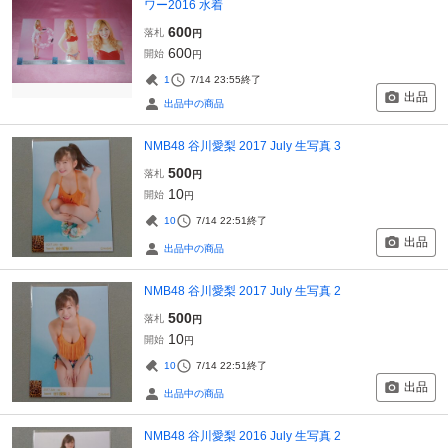
ワー2016 水着
600
落札
円
600
開始
円
1
7/14 23:55
終了
出品
出品中の商品
NMB48 谷川愛梨 2017 July 生写真 3
500
落札
円
10
開始
円
10
7/14 22:51
終了
出品
出品中の商品
NMB48 谷川愛梨 2017 July 生写真 2
500
落札
円
10
開始
円
10
7/14 22:51
終了
出品
出品中の商品
NMB48 谷川愛梨 2016 July 生写真 2