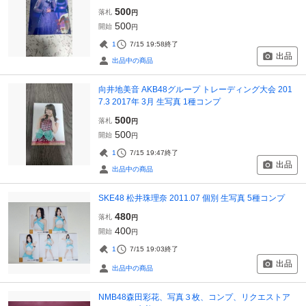
500
落札
円
500
開始
円
1
7/15 19:58
終了
出品
出品中の商品
向井地美音 AKB48グループ トレーディング大会 201
7.3 2017年 3月 生写真 1種コンプ
500
落札
円
500
開始
円
1
7/15 19:47
終了
出品
出品中の商品
SKE48 松井珠理奈 2011.07 個別 生写真 5種コンプ
480
落札
円
400
開始
円
1
7/15 19:03
終了
出品
出品中の商品
NMB48森田彩花、写真３枚、コンプ、リクエストア