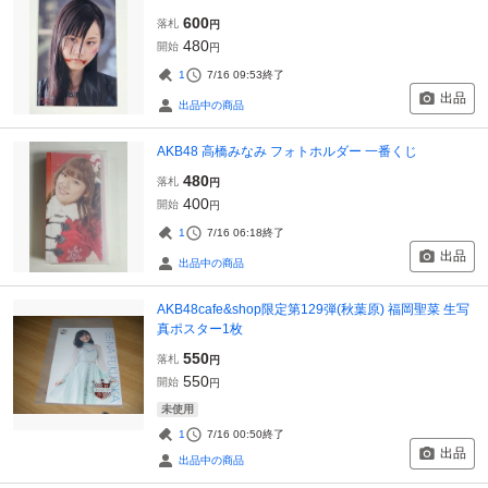
600
落札
円
480
開始
円
1
7/16 09:53
終了
出品
出品中の商品
AKB48 高橋みなみ フォトホルダー 一番くじ
480
落札
円
400
開始
円
1
7/16 06:18
終了
出品
出品中の商品
AKB48cafe&shop限定第129弾(秋葉原) 福岡聖菜 生写
真ポスター1枚
550
落札
円
550
開始
円
未使用
1
7/16 00:50
終了
出品
出品中の商品