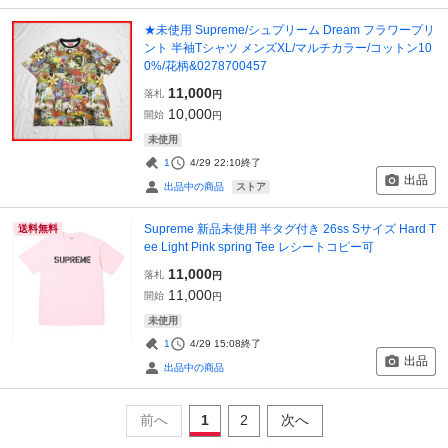
★未使用 Supreme/シュプリーム Dream フラワープリ
ント 半袖Tシャツ メンズXL/マルチカラー/コットン10
0%/花柄&0278700457
11,000
落札
円
10,000
開始
円
未使用
1
4/29 22:10
終了
出品
ストア
出品中の商品
Supreme 新品未使用 半タグ付き 26ss Sサイズ Hard T
送料無料
ee Light Pink spring Tee レシートコピー可
11,000
落札
円
11,000
開始
円
未使用
1
4/29 15:08
終了
出品
出品中の商品
前へ
1
2
次へ