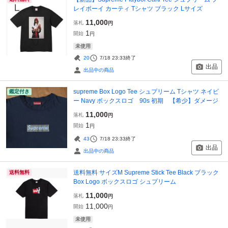
レイボーイ カーティ Tシャツ ブラック Lサイズ
11,000
落札
円
1
開始
円
未使用
20
7/18 23:33
終了
出品
出品中の商品
supreme Box Logo Tee シュプリーム Tシャツ ネイビ
鑑定付き
ー Navy ボックスロゴ 90s 初期 【希少】ダメージ
11,000
落札
円
1
開始
円
43
7/18 23:33
終了
出品
出品中の商品
送料無料 サイズM Supreme Stick Tee Black ブラック
送料無料
Box Logo ボックスロゴ シュプリーム
11,000
落札
円
11,000
開始
円
未使用