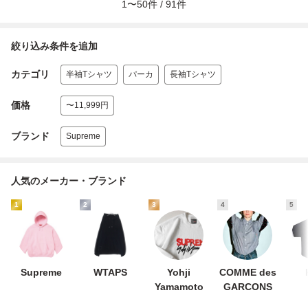
1
〜
50
件 /
91
件
絞り込み条件を追加
カテゴリ
半袖Tシャツ
パーカ
長袖Tシャツ
価格
〜11,999円
ブランド
Supreme
人気のメーカー・ブランド
1
2
3
4
5
Supreme
WTAPS
Yohji
COMME des
Yamamoto
GARCONS