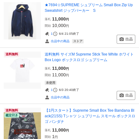
★7694☆SUPREME シュプリーム Small Box Zip Up
Sweatshirt ジップパーカー S
11,000
落札
円
10,000
開始
円
1
6/4 21:05
終了
出品
ストア
出品中の商品
送料無料 サイズM Supreme Stick Tee White ホワイト
送料無料
Box Logo ボックスロゴ シュプリーム
11,000
落札
円
11,000
開始
円
未使用
1
6/3 20:40
終了
出品
出品中の商品
【1円スタート】Supreme Small Box Tee Bandana Bl
送料無料
鑑定付き
ack(21SS) Tシャツ シュプリーム スモール ボックスロ
ゴ バンダナ
11,000
落札
円
1
開始
円