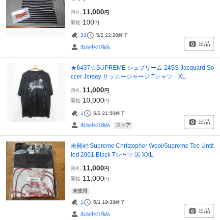
11,000
落札
円
100
開始
円
33
5/2 22:20
終了
出品
出品中の商品
★6437☆SUPREME シュプリーム 24SS Jacquard So
ccer Jersey サッカージャージ Tシャツ XL
11,000
落札
円
10,000
開始
円
1
5/2 21:50
終了
出品
ストア
出品中の商品
未開封 Supreme Christopher Wool/Supreme Tee Untit
led 2001 Black Tシャツ 黒 XXL
11,000
落札
円
11,000
開始
円
未使用
1
5/1 19:38
終了
出品
出品中の商品