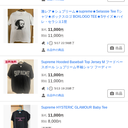
激レア★シュプリーム★supreme★Selassie Tee Tシ
ャツ★ボックスロゴ BOXLOGO TEE★Sサイズ★ハイ
レ・セラシエ1世
11,000
落札
円
11,000
開始
円
1
5/17 22:58
終了
出品
出品中の商品
Supreme Hooded Baseball Top Jersey M フードベー
送料無料
スボール シュプリーム半袖シャツ フーディー
11,000
落札
円
11,000
開始
円
1
5/13 19:20
終了
出品
出品中の商品
Supreme HYSTERIC GLAMOUR Baby Tee
11,000
落札
円
8,000
開始
円