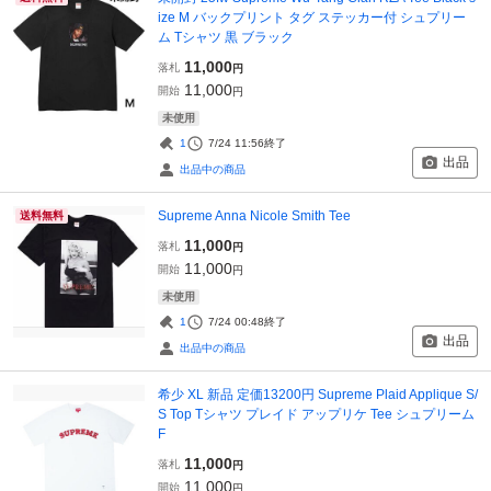
ize M バックプリント タグ ステッカー付 シュプリー
ム Tシャツ 黒 ブラック
11,000
落札
円
11,000
開始
円
未使用
1
7/24 11:56
終了
出品
出品中の商品
Supreme Anna Nicole Smith Tee
送料無料
11,000
落札
円
11,000
開始
円
未使用
1
7/24 00:48
終了
出品
出品中の商品
希少 XL 新品 定価13200円 Supreme Plaid Applique S/
S Top Tシャツ プレイド アップリケ Tee シュプリーム
F
11,000
落札
円
11,000
開始
円