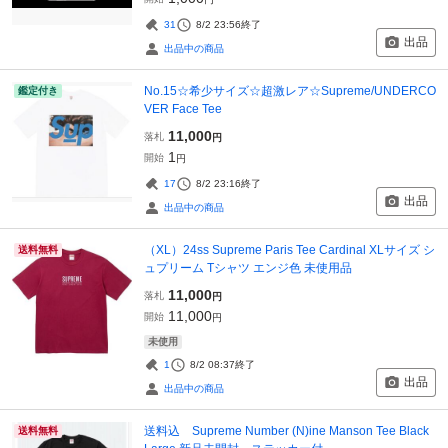
31
8/2 23:56
終了
出品
出品中の商品
No.15☆希少サイズ☆超激レア☆Supreme/UNDERCO
鑑定付き
VER Face Tee
11,000
落札
円
1
開始
円
17
8/2 23:16
終了
出品
出品中の商品
（XL）24ss Supreme Paris Tee Cardinal XLサイズ シ
送料無料
ュプリーム Tシャツ エンジ色 未使用品
11,000
落札
円
11,000
開始
円
未使用
1
8/2 08:37
終了
出品
出品中の商品
送料込 Supreme Number (N)ine Manson Tee Black
送料無料