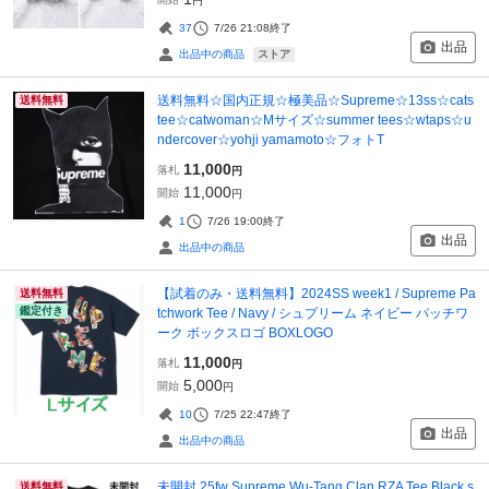
円
37
7/26 21:08
終了
出品
ストア
出品中の商品
送料無料☆国内正規☆極美品☆Supreme☆13ss☆cats
送料無料
tee☆catwoman☆Mサイズ☆summer tees☆wtaps☆u
ndercover☆yohji yamamoto☆フォトT
11,000
落札
円
11,000
開始
円
1
7/26 19:00
終了
出品
出品中の商品
【試着のみ・送料無料】2024SS week1 / Supreme Pa
送料無料
鑑定付き
tchwork Tee / Navy / シュプリーム ネイビー パッチワ
ーク ボックスロゴ BOXLOGO
11,000
落札
円
5,000
開始
円
10
7/25 22:47
終了
出品
出品中の商品
未開封 25fw Supreme Wu-Tang Clan RZA Tee Black s
送料無料