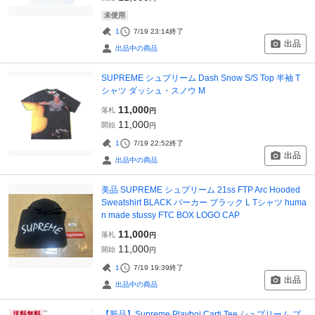
未使用
1
7/19 23:14
終了
出品
出品中の商品
SUPREME シュプリーム Dash Snow S/S Top 半袖 T
シャツ ダッシュ・スノウ M
11,000
落札
円
11,000
開始
円
1
7/19 22:52
終了
出品
出品中の商品
美品 SUPREME シュプリーム 21ss FTP Arc Hooded
Sweatshirt BLACK パーカー ブラック L Tシャツ huma
n made stussy FTC BOX LOGO CAP
11,000
落札
円
11,000
開始
円
1
7/19 19:39
終了
出品
出品中の商品
【新品】Supreme Playboi Carti Tee シュプリーム プ
送料無料