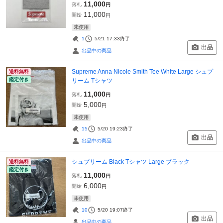
11,000
落札
円
11,000
開始
円
未使用
1
5/21 17:33
終了
出品
出品中の商品
Supreme Anna Nicole Smith Tee White Large シュプ
送料無料
鑑定付き
リーム Tシャツ
11,000
落札
円
5,000
開始
円
未使用
15
5/20 19:23
終了
出品
出品中の商品
シュプリーム Black Tシャツ Large ブラック
送料無料
鑑定付き
11,000
落札
円
6,000
開始
円
未使用
10
5/20 19:07
終了
出品
出品中の商品