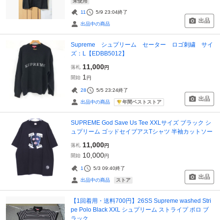
未使用
11
5/9 23:04
終了
出品
出品中の商品
Supreme シュプリーム セーター ロゴ刺繍 サイ
ズ：L【EDBB5012】
11,000
落札
円
1
開始
円
28
5/5 23:24
終了
出品
年間ベストストア
出品中の商品
SUPREME God Save Us Tee XXLサイズ ブラック シ
ュプリーム ゴッドセイブアスTシャツ 半袖カットソー
11,000
落札
円
10,000
開始
円
1
5/3 09:40
終了
出品
ストア
出品中の商品
【1回着用・送料700円】26SS Supreme washed Stri
pe Polo Black XXL シュプリーム ストライプ ポロ ブ
ラック