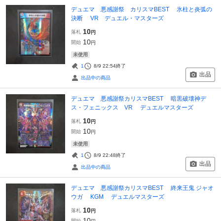
デュエマ 悪感謝祭 カリスマBEST 氷柱と炎弧の
決断 VR デュエル・マスターズ
10
落札
円
10
開始
円
未使用
1
8/9 22:54
終了
出品
出品中の商品
デュエマ 悪感謝祭カリスマBEST 暗黒破壊神デ
ス・フェニックス VR デュエルマスターズ
10
落札
円
10
開始
円
未使用
1
8/9 22:48
終了
出品
出品中の商品
デュエマ 悪感謝祭カリスマBEST 終来王鬼 ジャオ
ウガ KGM デュエルマスターズ
10
落札
円
10
開始