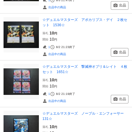
1
8/3 21:47
終了
出品
出品中の商品
☆デュエルマスターズ アポカリプス・デイ ２枚セ
ット 1536☆
10
落札
円
10
開始
円
1
8/2 21:23
終了
出品
出品中の商品
☆デュエルマスターズ 撃滅神オブリ＆レイト ４枚
セット 1651☆
10
落札
円
10
開始
円
1
8/2 21:19
終了
出品
出品中の商品
☆デュエルマスターズ ノーブル・エンフォーサー
131☆
10
落札
円