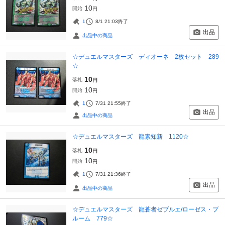
10
開始
円
1
8/1 21:03
終了
出品
出品中の商品
☆デュエルマスターズ ディオーネ 2枚セット 289
☆
10
落札
円
10
開始
円
1
7/31 21:55
終了
出品
出品中の商品
☆デュエルマスターズ 龍素知新 1120☆
10
落札
円
10
開始
円
1
7/31 21:36
終了
出品
出品中の商品
☆デュエルマスターズ 龍蒼者ゼブルエ/ローゼス・ブ
ルーム 779☆