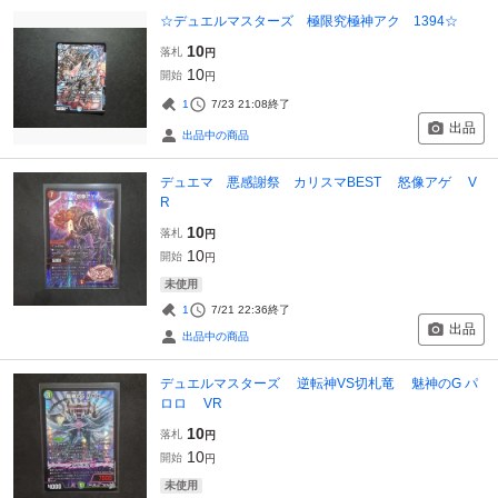
☆デュエルマスターズ 極限究極神アク 1394☆
10
落札
円
10
開始
円
1
7/23 21:08
終了
出品
出品中の商品
デュエマ 悪感謝祭 カリスマBEST 怒像アゲ V
R
10
落札
円
10
開始
円
未使用
1
7/21 22:36
終了
出品
出品中の商品
デュエルマスターズ 逆転神VS切札竜 魅神のG パ
ロロ VR
10
落札
円
10
開始
円
未使用