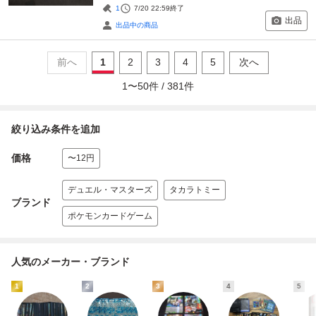
1
7/20 22:59
終了
出品
出品中の商品
前へ
1
2
3
4
5
次へ
1
〜
50
件 /
381
件
絞り込み条件を追加
価格
〜12円
デュエル・マスターズ
タカラトミー
ブランド
ポケモンカードゲーム
人気のメーカー・ブランド
1
2
3
4
5