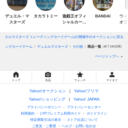
デュエル・マ
タカラトミー
遊戯王オフィ
BANDAI
ウィ
スターズ
シャルカード
オブ
ゲーム デュエ
ルモンスター
デュエルマスターズ トレーディングカードゲーム)
の開催中のオークションに戻る
ズ
ディングカードゲーム
デュエルマスターズ
その他
商品一覧
（終了180日間）
ページトップへ
トップ
出品
ウォッチ
マイオク
Yahoo!オークション
Yahoo!フリマ
Yahoo!ショッピング
Yahoo! JAPAN
プライバシーポリシー
プライバシーセンター
利用規約
LYPプレミアム利用ガイド
ガイドライン
特定商取引法の表示
ストア出店について
ご意見・ご要望
ヘルプ・お問い合わせ