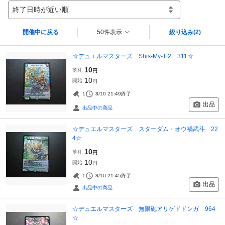
終了日時が近い順
開催中に戻る
50件表示
絞り込み
(2)
☆デュエルマスターズ Shis-My-Tt2 311☆
10
落札
円
10
開始
円
1
8/10 21:49
終了
出品
出品中の商品
☆デュエルマスターズ スターダム・オウ禍武斗 22
4☆
10
落札
円
10
開始
円
1
8/10 21:45
終了
出品
出品中の商品
☆デュエルマスターズ 無限砲アリゲドドンガ 964
☆