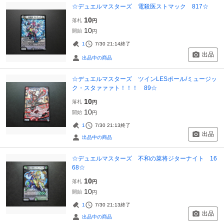
☆デュエルマスターズ 電殺医ストマック 817☆
10
落札
円
10
開始
円
1
7/30 21:14
終了
出品
出品中の商品
☆デュエルマスターズ ツインLESポール/ミュージッ
ク・スタァァァト！！！ 89☆
10
落札
円
10
開始
円
1
7/30 21:13
終了
出品
出品中の商品
☆デュエルマスターズ 不和の菜将ジターナイト 16
68☆
10
落札
円
10
開始
円
1
7/30 21:13
終了
出品
出品中の商品