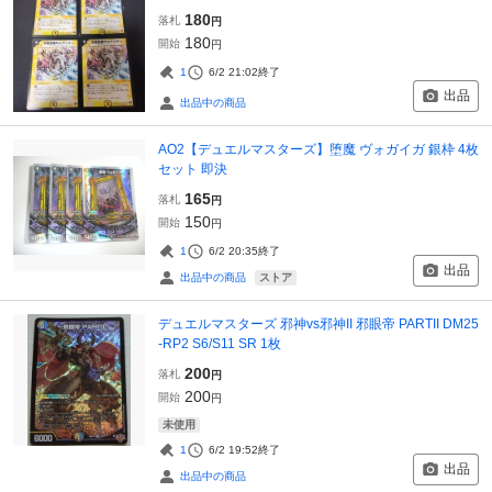
180
落札
円
180
開始
円
1
6/2 21:02
終了
出品
出品中の商品
AO2【デュエルマスターズ】堕魔 ヴォガイガ 銀枠 4枚
セット 即決
165
落札
円
150
開始
円
1
6/2 20:35
終了
出品
ストア
出品中の商品
デュエルマスターズ 邪神vs邪神II 邪眼帝 PARTII DM25
-RP2 S6/S11 SR 1枚
200
落札
円
200
開始
円
未使用
1
6/2 19:52
終了
出品
出品中の商品