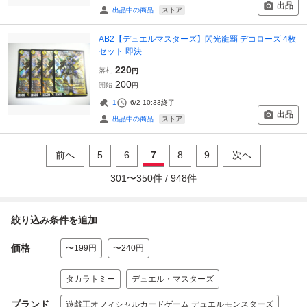
出品
ストア
出品中の商品
AB2【デュエルマスターズ】閃光龍覇 デコローズ 4枚
セット 即決
220
落札
円
200
開始
円
1
6/2 10:33
終了
出品
ストア
出品中の商品
前へ
5
6
7
8
9
次へ
301
〜
350
件 /
948
件
絞り込み条件を追加
価格
〜199円
〜240円
タカラトミー
デュエル・マスターズ
ブランド
遊戯王オフィシャルカードゲーム デュエルモンスターズ