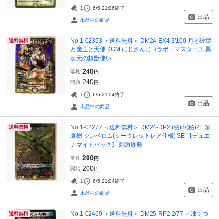
1
6/5 21:06
終了
出品
出品中の商品
No.1-02353 ＜送料無料＞ DM24-EX4 3/100 月と破壊
送料無料
と魔王と天使 KGM にじさんじコラボ・マスターズ 異
次元の超獣使い
240
落札
円
240
開始
円
1
6/5 21:04
終了
出品
出品中の商品
No.1-02277 ＜送料無料＞ DM24-RP2 (秘)8/(秘)21 超
送料無料
哀樹 シンベロム(シークレットレア仕様) SE 【デュエ
ナマイトパック】 刺激爆発
200
落札
円
200
開始
円
1
6/5 21:04
終了
出品
出品中の商品
No.1-02469 ＜送料無料＞ DM25-RP2 2/77 ～凍てつ
送料無料