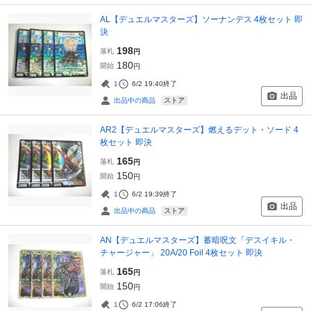
AL【デュエルマスターズ】ソーナンデス 4枚セット 即
決
198
落札
円
180
開始
円
1
6/2 19:40
終了
出品
ストア
出品中の商品
AR2【デュエルマスターズ】燃えるデット・ソード 4
枚セット 即決
165
落札
円
150
開始
円
1
6/2 19:39
終了
出品
ストア
出品中の商品
AN【デュエルマスターズ】蓄暗呪文「デスイキル・
チャージャー」 20A/20 Foil 4枚セット 即決
165
落札
円
150
開始
円
1
6/2 17:06
終了