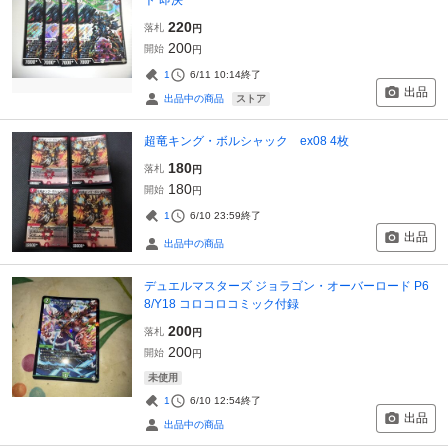
220
落札
円
200
開始
円
1
6/11 10:14
終了
出品
ストア
出品中の商品
超竜キング・ボルシャック ex08 4枚
180
落札
円
180
開始
円
1
6/10 23:59
終了
出品
出品中の商品
デュエルマスターズ ジョラゴン・オーバーロード P6
8/Y18 コロコロコミック付録
200
落札
円
200
開始
円
未使用
1
6/10 12:54
終了
出品
出品中の商品