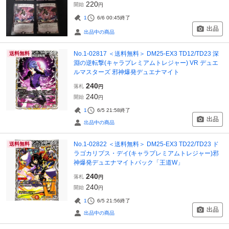
220
開始
円
1
6/6 00:45
終了
出品
出品中の商品
No.1-02817 ＜送料無料＞ DM25-EX3 TD12/TD23 深
送料無料
淵の逆転撃(キャラプレミアムトレジャー) VR デュエ
ルマスターズ 邪神爆発デュエナマイト
240
落札
円
240
開始
円
1
6/5 21:58
終了
出品
出品中の商品
No.1-02822 ＜送料無料＞ DM25-EX3 TD22/TD23 ド
送料無料
ラゴカリプス・デイ(キャラプレミアムトレジャー)邪
神爆発デュエナマイトパック「王道W」
240
落札
円
240
開始
円
1
6/5 21:56
終了
出品
出品中の商品