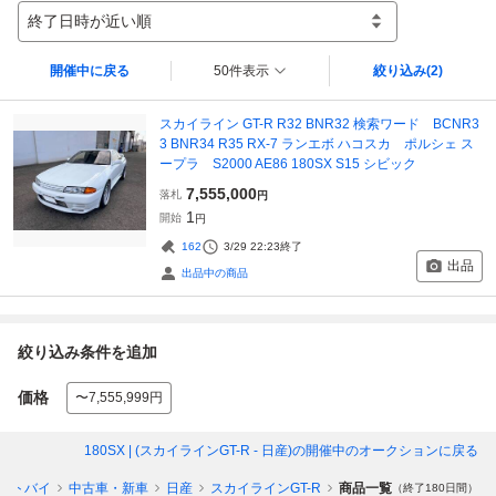
終了日時が近い順
開催中に戻る
50件表示
絞り込み
(2)
スカイライン GT-R R32 BNR32 検索ワード BCNR3
3 BNR34 R35 RX-7 ランエボ ハコスカ ポルシェ ス
ープラ S2000 AE86 180SX S15 シビック
7,555,000
落札
円
1
開始
円
162
3/29 22:23
終了
出品
出品中の商品
絞り込み条件を追加
価格
〜7,555,999円
180SX | (スカイラインGT-R - 日産)
の開催中のオークションに戻る
ートバイ
中古車・新車
日産
スカイラインGT-R
商品一覧
（終了180日間）