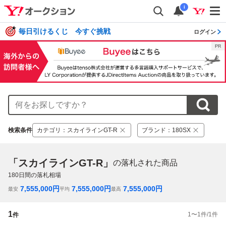
i
毎日引けるくじ 今すぐ挑戦
ログイン
検索条件
カテゴリ
：
スカイラインGT-R
ブランド
：
180SX
「スカイラインGT-R」
の落札された商品
180
日間の落札相場
7,555,000
円
7,555,000
円
7,555,000
円
最安
平均
最高
1
1
〜
1
件/
1
件
件