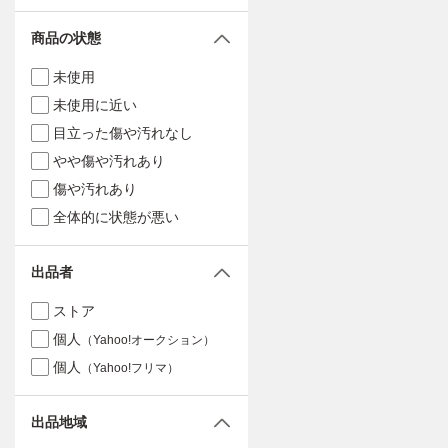
商品の状態
未使用
未使用に近い
目立った傷や汚れなし
やや傷や汚れあり
傷や汚れあり
全体的に状態が悪い
出品者
ストア
個人
（Yahoo!オークション）
個人
（Yahoo!フリマ）
出品地域