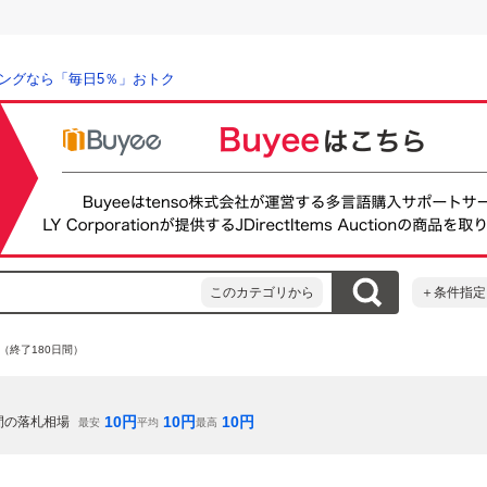
ングなら「毎日5％」おトク
このカテゴリから
＋条件指定
（終了180日間）
10
円
10
円
10
円
間の落札相場
最安
平均
最高