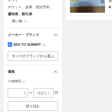
すべて
未
チケット、金券、宿泊予約
優待券、割引券
買い物
（
2
）
メーカー・ブランド
SEA TO SUMMIT
（
2
）
すべてのブランドから選ぶ
価格
〜
999
円
（
2
）
〜
円
絞り込む