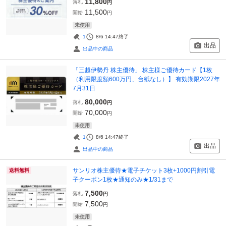
11,800
落札
円
11,500
開始
円
未使用
1
8/6 14:47
終了
出品
出品中の商品
「三越伊勢丹 株主優待」 株主様ご優待カード【1枚
（利用限度額600万円、台紙なし）】 有効期限2027年
7月31日
80,000
落札
円
70,000
開始
円
未使用
1
8/6 14:47
終了
出品
出品中の商品
サンリオ株主優待★電子チケット3枚+1000円割引電
送料無料
子クーポン1枚★通知のみ★1/31まで
7,500
落札
円
7,500
開始
円
未使用