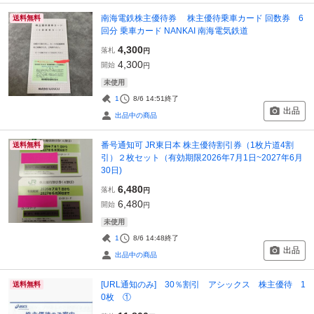
南海電鉄株主優待券 株主優待乗車カード 回数券 6
送料無料
回分 乗車カード NANKAI 南海電気鉄道
4,300
落札
円
4,300
開始
円
未使用
1
8/6 14:51
終了
出品
出品中の商品
番号通知可 JR東日本 株主優待割引券（1枚片道4割
送料無料
引）２枚セット（有効期限2026年7月1日~2027年6月
30日)
6,480
落札
円
6,480
開始
円
未使用
1
8/6 14:48
終了
出品
出品中の商品
[URL通知のみ] 30％割引 アシックス 株主優待 1
送料無料
0枚 ①