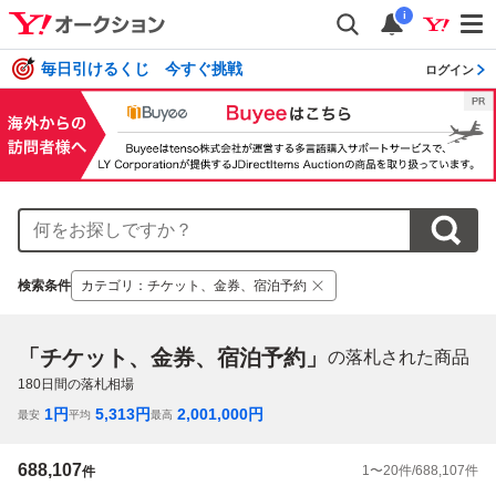
i
毎日引けるくじ 今すぐ挑戦
ログイン
検索条件
カテゴリ
：
チケット、金券、宿泊予約
「チケット、金券、宿泊予約」
の落札された商品
180
日間の落札相場
1
円
5,313
円
2,001,000
円
最安
平均
最高
688,107
1
〜
20
件/
688,107
件
件