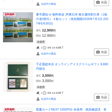
出品
出品中の商品
番号通知 or 無料発送 JR東日本 株主優待割引券（1枚
送料無料
片道4割引）４枚セット（有効期限2026年7月1日-202
7年6月30日)
12,900
落札
円
12,900
開始
円
未使用
1
8/6 14:43
終了
出品
出品中の商品
千疋屋総本店 オンラインアイスクリームギフト 8,800
円相当
3,000
落札
円
3,000
開始
円
未使用
1
8/6 14:42
終了
出品
出品中の商品
図書カードNEXT 1000円分 未使用 残高確認済 有
送料無料