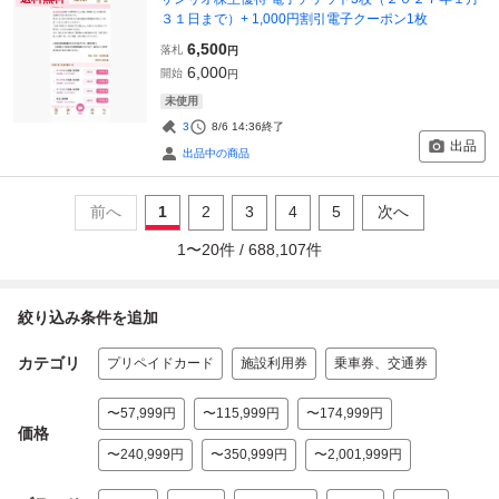
３１日まで）+ 1,000円割引電子クーポン1枚
6,500
落札
円
6,000
開始
円
未使用
3
8/6 14:36
終了
出品
出品中の商品
前へ
1
2
3
4
5
次へ
1
〜
20
件 /
688,107
件
絞り込み条件を追加
カテゴリ
プリペイドカード
施設利用券
乗車券、交通券
〜57,999円
〜115,999円
〜174,999円
価格
〜240,999円
〜350,999円
〜2,001,999円