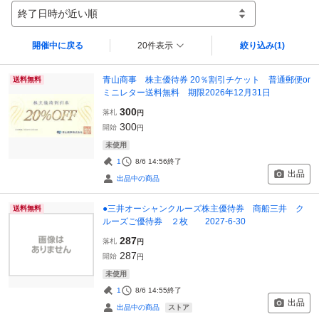
終了日時が近い順
開催中に戻る
20件表示
絞り込み
(1)
青山商事 株主優待券 20％割引チケット 普通郵便or
送料無料
ミニレター送料無料 期限2026年12月31日
300
落札
円
300
開始
円
未使用
1
8/6 14:56
終了
出品
出品中の商品
●三井オーシャンクルーズ株主優待券 商船三井 ク
送料無料
ルーズご優待券 ２枚 2027-6-30
287
落札
円
287
開始
円
未使用
1
8/6 14:55
終了
出品
ストア
出品中の商品