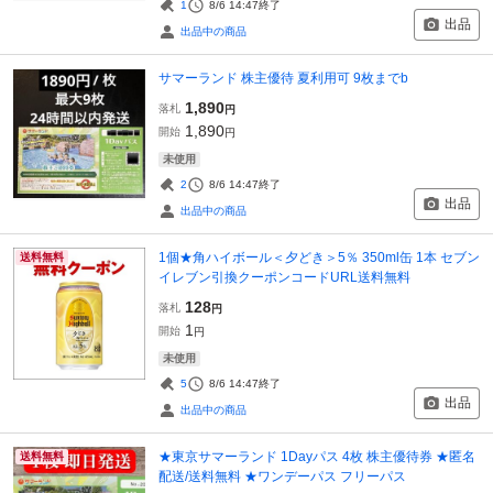
1
8/6 14:47
終了
出品
出品中の商品
サマーランド 株主優待 夏利用可 9枚までb
1,890
落札
円
1,890
開始
円
未使用
2
8/6 14:47
終了
出品
出品中の商品
1個★角ハイボール＜夕どき＞5％ 350ml缶 1本 セブン
送料無料
イレブン引換クーポンコードURL送料無料
128
落札
円
1
開始
円
未使用
5
8/6 14:47
終了
出品
出品中の商品
★東京サマーランド 1Dayパス 4枚 株主優待券 ★匿名
送料無料
配送/送料無料 ★ワンデーパス フリーパス