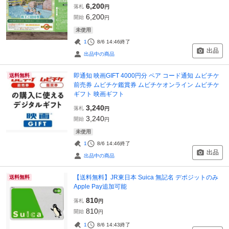
6,200
落札
円
6,200
開始
円
未使用
1
8/6 14:46
終了
出品
出品中の商品
即通知 映画GIFT 4000円分 ペア コード通知 ムビチケ
送料無料
前売券 ムビチケ鑑賞券 ムビチケオンライン ムビチケ
ギフト 映画ギフト
3,240
落札
円
3,240
開始
円
未使用
1
8/6 14:46
終了
出品
出品中の商品
【送料無料】JR東日本 Suica 無記名 デポジットのみ
送料無料
Apple Pay追加可能
810
落札
円
810
開始
円
1
8/6 14:43
終了