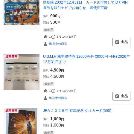
効期限 2032年12月31日 カード送付無しでIDとPIN
番号を取引ナビでお知らせ、即使用可能
900
落札
円
900
開始
円
未使用
1
8/6 14:41
終了
出品
出品中の商品
U.S.M.H 株主優待券 12000円分 (3000円×4冊) 2026年
送料無料
12月31日まで
4,500
落札
円
4,500
開始
円
未使用
1
8/6 14:39
終了
出品
出品中の商品
JRA ２０２５年 有馬記念 クオカード(500)
送料無料
1,000
落札
円
1,000
開始
円
未使用