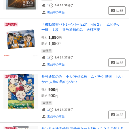
1
8/6 14:38
終了
出品
出品中の商品
『機動警察パトレイバー EZY File２』 ムビチケ
送料無料
一般 １枚 番号通知のみ 送料不要
1,690
落札
円
1,690
開始
円
未使用
1
8/6 14:37
終了
出品
出品中の商品
番号通知のみ 小人(子供)1枚 ムビチケ 映画 ちい
送料無料
かわ 人魚の島のひみつ
900
落札
円
900
開始
円
未使用
1
8/6 14:37
終了
出品
出品中の商品
サンリオ株主優待 電子チケット3枚（２０２７年１月
送料無料