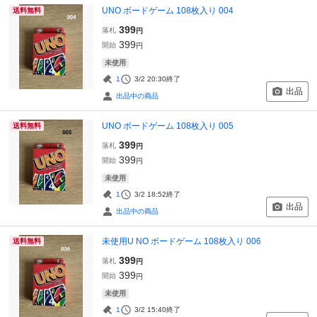
UNO ボードゲーム 108枚入り 004
送料無料
399
落札
円
399
開始
円
未使用
1
3/2 20:30
終了
出品
出品中の商品
UNO ボードゲーム 108枚入り 005
送料無料
399
落札
円
399
開始
円
未使用
1
3/2 18:52
終了
出品
出品中の商品
未使用U NO ボードゲーム 108枚入り 006
送料無料
399
落札
円
399
開始
円
未使用
1
3/2 15:40
終了