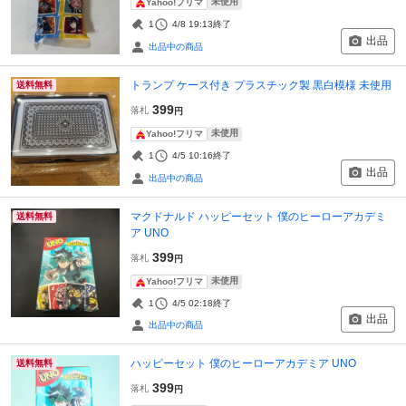
未使用
Yahoo!フリマ
1
4/8 19:13
終了
出品
出品中の商品
トランプ ケース付き プラスチック製 黒白模様 未使用
送料無料
399
落札
円
未使用
Yahoo!フリマ
1
4/5 10:16
終了
出品
出品中の商品
マクドナルド ハッピーセット 僕のヒーローアカデミ
送料無料
ア UNO
399
落札
円
未使用
Yahoo!フリマ
1
4/5 02:18
終了
出品
出品中の商品
ハッピーセット 僕のヒーローアカデミア UNO
送料無料
399
落札
円