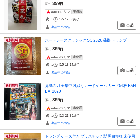
399
落札
円
未使用
Yahoo!フリマ
1
5/5 19:08
終了
出品
出品中の商品
ボートレースクラシック SG 2026 蒲郡 トランプ
送料無料
399
落札
円
未使用
Yahoo!フリマ
1
5/5 13:14
終了
出品
出品中の商品
鬼滅の刃 全集中 札取りカードゲーム カード56枚 BAN
送料無料
DAI 2020
399
落札
円
未使用
Yahoo!フリマ
1
5/3 21:35
終了
出品
出品中の商品
トランプ ケース付き プラスチック製 黒白模様 未使用
送料無料