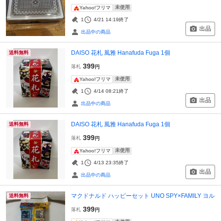
未使用
Yahoo!フリマ
1
4/21 14:19
終了
出品
出品中の商品
DAISO 花札 風雅 Hanafuda Fuga 1個
送料無料
399
落札
円
未使用
Yahoo!フリマ
1
4/14 08:21
終了
出品
出品中の商品
DAISO 花札 風雅 Hanafuda Fuga 1個
送料無料
399
落札
円
未使用
Yahoo!フリマ
1
4/13 23:35
終了
出品
出品中の商品
マクドナルド ハッピーセット UNO SPY×FAMILY ヨル
送料無料
399
落札
円