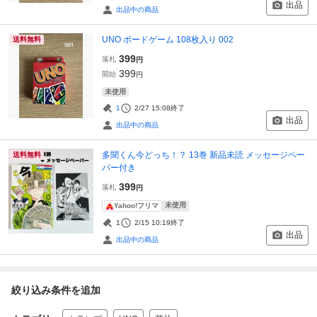
出品
出品中の商品
UNO ボードゲーム 108枚入り 002
送料無料
399
落札
円
399
開始
円
未使用
1
2/27 15:08
終了
出品
出品中の商品
多聞くん今どっち！？ 13巻 新品未読 メッセージペー
送料無料
パー付き
399
落札
円
未使用
Yahoo!フリマ
1
2/15 10:19
終了
出品
出品中の商品
絞り込み条件を追加