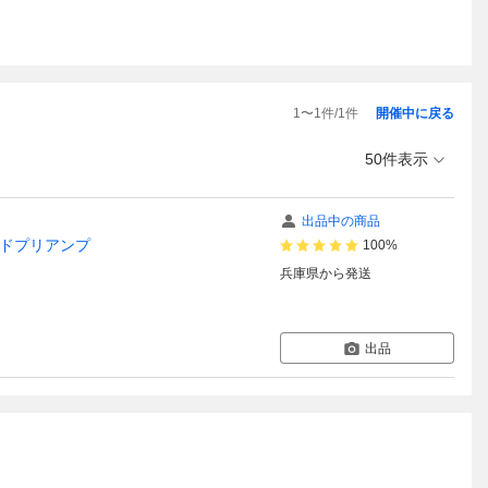
1
〜
1
件/
1
件
開催中に戻る
50件表示
出品中の商品
イエンドプリアンプ
100%
兵庫県
から発送
出品