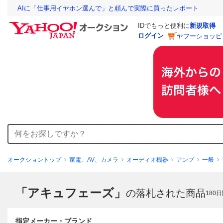
AIに「仕事用イヤホン選んで」と頼んで実際に買ったレポート
IDでもっと便利に
新規取得
ログイン
ヤフーショッピ
オークショントップ
家電、AV、カメラ
オーディオ機器
アンプ
一般
「アキュフェーズ」
の落札された商品
180
日
指定メーカー・ブランド