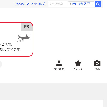
Yahoo! JAPAN
ヘルプ
かたせ梨乃 豆原一成
マイオク
ウォッチ
出品