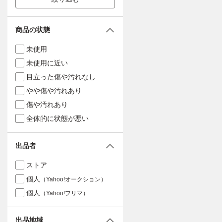
商品の状態
未使用
未使用に近い
目立った傷や汚れなし
やや傷や汚れあり
傷や汚れあり
全体的に状態が悪い
出品者
ストア
個人
（Yahoo!オークション）
個人
（Yahoo!フリマ）
出品地域