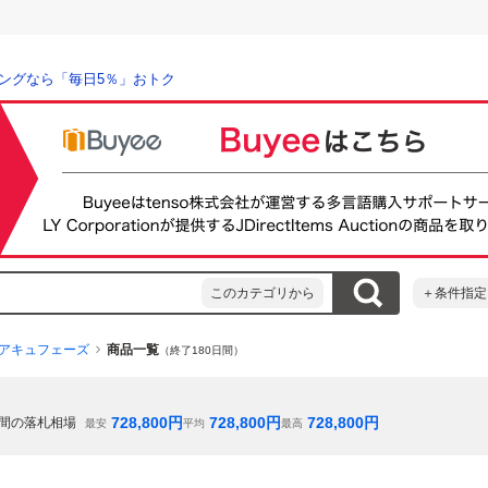
ングなら「毎日5％」おトク
このカテゴリから
＋条件指定
アキュフェーズ
商品一覧
（終了180日間）
728,800
円
728,800
円
728,800
円
間の落札相場
最安
平均
最高