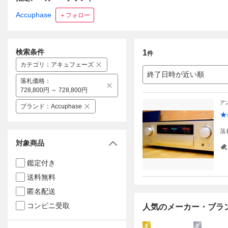
Accuphase
＋フォロー
検索条件
1
件
カテゴリ
：
アキュフェーズ
終了日時が近い順
落札価格
：
728,800円 ～ 728,800円
ア
ブランド
：
Accuphase
★
落
対象商品
鑑定付き
送料無料
匿名配送
コンビニ受取
人気のメーカー・ブラ
1
2