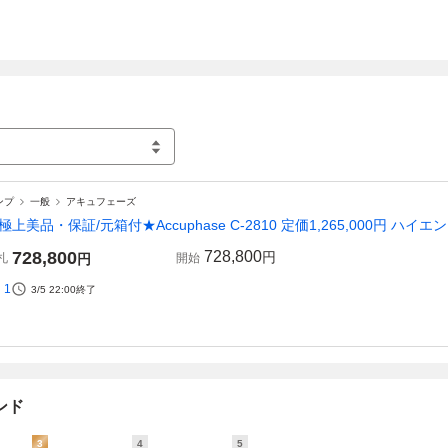
ンプ
一般
アキュフェーズ
極上美品・保証/元箱付★Accuphase C-2810 定価1,265,000円 ハ
728,800
728,800
円
札
円
開始
1
3/5 22:00
終了
ンド
3
4
5