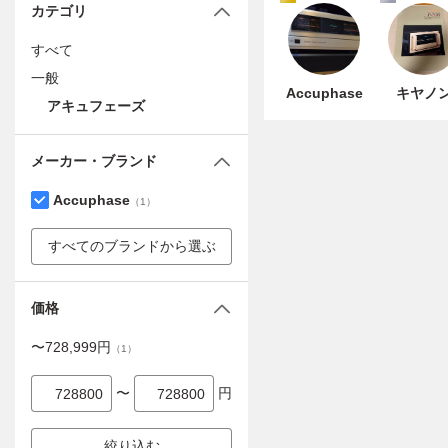
カテゴリ
すべて
一般
Accuphase
キヤノ
アキュフェーズ
メーカー・ブランド
Accuphase
（
1
）
すべてのブランドから選ぶ
価格
〜
728,999
円
（
1
）
〜
円
絞り込む