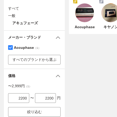
1
2
すべて
一般
アキュフェーズ
Accuphase
キヤノ
メーカー・ブランド
Accuphase
（
1
）
すべてのブランドから選ぶ
価格
〜
2,999
円
（
1
）
〜
円
絞り込む