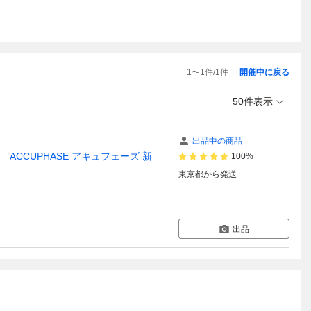
1
〜
1
件/
1
件
開催中に戻る
50件表示
出品中の商品
リモコン ACCUPHASE アキュフェーズ 新
100%
東京都
から発送
出品