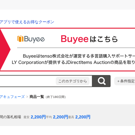
アプリで使えるお得なクーポン
このカテゴリから
＋条件指定
アキュフェーズ
商品一覧
（終了180日間）
2,200
円
2,200
円
2,200
円
間の落札相場
最安
平均
最高