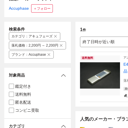
Accuphase
＋フォロー
検索条件
1
件
カテゴリ
：
アキュフェーズ
終了日時が近い順
落札価格
：
2,200円 ～ 2,200円
ブランド
：
Accuphase
ア
送料無料
E
対象商品
落
鑑定付き
未
送料無料
匿名配送
コンビニ受取
人気のメーカー・ブラ
カテゴリ