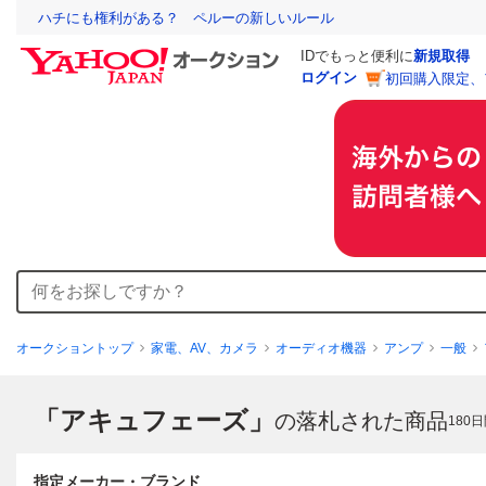
ハチにも権利がある？ ペルーの新しいルール
IDでもっと便利に
新規取得
ログイン
初回購入限定、
オークショントップ
家電、AV、カメラ
オーディオ機器
アンプ
一般
「アキュフェーズ」
の落札された商品
180
日
指定メーカー・ブランド