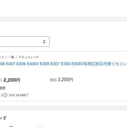
ンプ
一般
アキュフェーズ
408 E407 E406 E406V E308 E307 E306 E306V等用広対応代替
品
2,200
2,200
円
札
円
開始
使用
1
2/24 19:48
終了
ンド