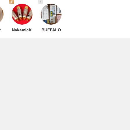
3
4
ン
Nakamichi
BUFFALO