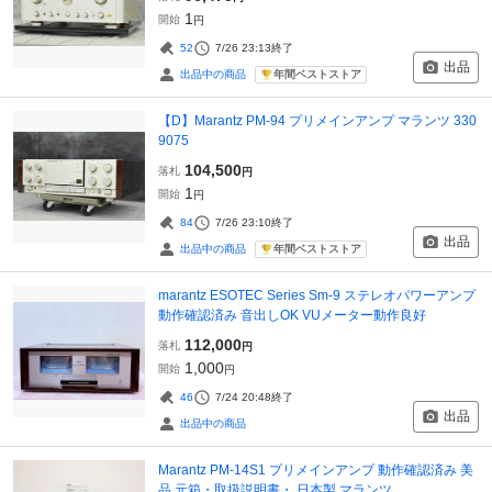
1
開始
円
52
7/26 23:13
終了
出品
年間ベストストア
出品中の商品
【D】Marantz PM-94 プリメインアンプ マランツ 330
9075
104,500
落札
円
1
開始
円
84
7/26 23:10
終了
出品
年間ベストストア
出品中の商品
marantz ESOTEC Series Sm-9 ステレオパワーアンプ
動作確認済み 音出しOK VUメーター動作良好
112,000
落札
円
1,000
開始
円
46
7/24 20:48
終了
出品
出品中の商品
Marantz PM-14S1 プリメインアンプ 動作確認済み 美
品 元箱・取扱説明書・ 日本製 マランツ。