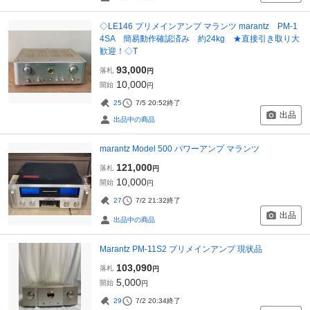
◇LE146 プリメインアンプ マランツ marantz PM-1
4SA 簡易動作確認済み 約24kg ★直接引き取り大
歓迎！◇T
93,000
落札
円
10,000
開始
円
25
7/5 20:52
終了
出品
出品中の商品
marantz Model 500 パワーアンプ マランツ
121,000
落札
円
10,000
開始
円
27
7/2 21:32
終了
出品
出品中の商品
Marantz PM-11S2 プリメインアンプ 現状品
103,090
落札
円
5,000
開始
円
29
7/2 20:34
終了