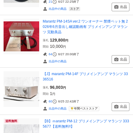
21
6/27 22:25
終了
出品
ストア
出品中の商品
Marantz PM-14SA ver.2 ワンオーナー 禁煙ペット無 2
026年6月音出し確認動画有 プリメインアンプ マラン
ツ 完動美品
129,800
落札
円
10,000
開始
円
64
6/27 20:00
終了
出品
出品中の商品
【J】marantz PM-14F プリメインアンプ マランツ 33
36516
96,003
落札
円
1
開始
円
60
6/25 22:42
終了
出品
年間ベストストア
出品中の商品
【B】ｍarantz PM-12 プリメインアンプ マランツ 333
送料無料
5677【送料無料!!】