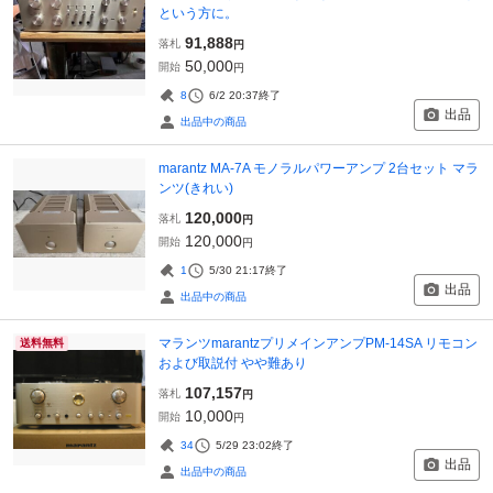
という方に。
91,888
落札
円
50,000
開始
円
8
6/2 20:37
終了
出品
出品中の商品
marantz MA-7A モノラルパワーアンプ 2台セット マラ
ンツ(きれい)
120,000
落札
円
120,000
開始
円
1
5/30 21:17
終了
出品
出品中の商品
マランツmarantzプリメインアンプPM-14SA リモコン
送料無料
および取説付 やや難あり
107,157
落札
円
10,000
開始
円
34
5/29 23:02
終了
出品
出品中の商品