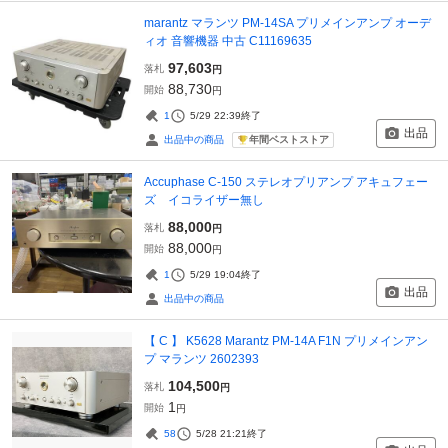
marantz マランツ PM-14SA プリメインアンプ オーデ
ィオ 音響機器 中古 C11169635
97,603
落札
円
88,730
開始
円
1
5/29 22:39
終了
出品
年間ベストストア
出品中の商品
Accuphase C-150 ステレオプリアンプ アキュフェー
ズ イコライザー無し
88,000
落札
円
88,000
開始
円
1
5/29 19:04
終了
出品
出品中の商品
【 C 】 K5628 Marantz PM-14A F1N プリメインアン
プ マランツ 2602393
104,500
落札
円
1
開始
円
58
5/28 21:21
終了