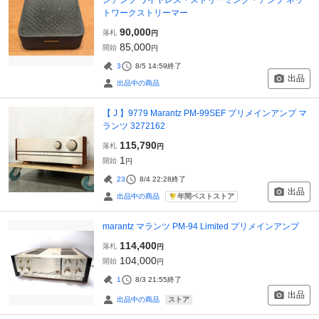
トワークストリーマー
90,000
落札
円
85,000
開始
円
3
8/5 14:59
終了
出品
出品中の商品
【 J 】9779 Marantz PM-99SEF プリメインアンプ マ
ランツ 3272162
115,790
落札
円
1
開始
円
23
8/4 22:28
終了
出品
年間ベストストア
出品中の商品
marantz マランツ PM-94 Limited プリメインアンプ
114,400
落札
円
104,000
開始
円
1
8/3 21:55
終了
出品
ストア
出品中の商品