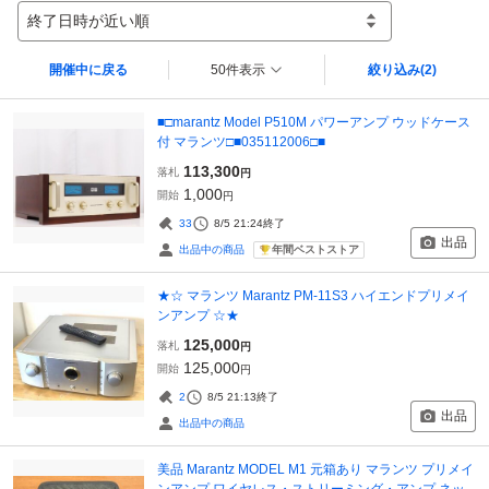
終了日時が近い順
開催中に戻る
50件表示
絞り込み
(2)
■□marantz Model P510M パワーアンプ ウッドケース
付 マランツ□■035112006□■
113,300
落札
円
1,000
開始
円
33
8/5 21:24
終了
出品
年間ベストストア
出品中の商品
★☆ マランツ Marantz PM-11S3 ハイエンドプリメイ
ンアンプ ☆★
125,000
落札
円
125,000
開始
円
2
8/5 21:13
終了
出品
出品中の商品
美品 Marantz MODEL M1 元箱あり マランツ プリメイ
ンアンプ ワイヤレス・ストリーミング・アンプ ネッ