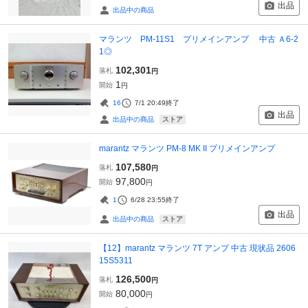
出品
出品中の商品
マランツ PM-11S1 プリメインアンプ 中古 Ａ6-2
1◎
102,301
落札
円
1
開始
円
16
7/1 20:49
終了
出品
ストア
出品中の商品
marantz マランツ PM-8 MK II プリメインアンプ
107,580
落札
円
97,800
開始
円
1
6/28 23:55
終了
出品
ストア
出品中の商品
【12】marantz マランツ 7T アンプ 中古 現状品 2606
15S5311
126,500
落札
円
80,000
開始
円