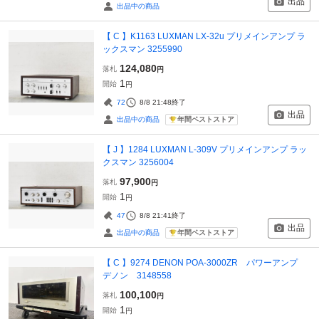
出品
出品中の商品
【 C 】K1163 LUXMAN LX-32u プリメインアンプ ラ
ックスマン 3255990
124,080
落札
円
1
開始
円
72
8/8 21:48
終了
出品
年間ベストストア
出品中の商品
【 J 】1284 LUXMAN L-309V プリメインアンプ ラッ
クスマン 3256004
97,900
落札
円
1
開始
円
47
8/8 21:41
終了
出品
年間ベストストア
出品中の商品
【 C 】9274 DENON POA-3000ZR パワーアンプ
デノン 3148558
100,100
落札
円
1
開始
円