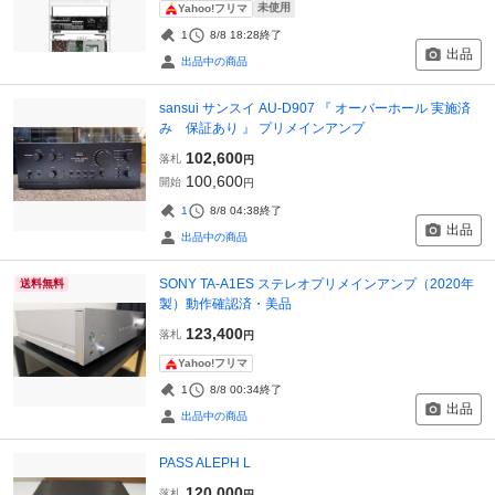
未使用
Yahoo!フリマ
1
8/8 18:28
終了
出品
出品中の商品
sansui サンスイ AU-D907 『 オーバーホール 実施済
み 保証あり 』 プリメインアンプ
102,600
落札
円
100,600
開始
円
1
8/8 04:38
終了
出品
出品中の商品
SONY TA-A1ES ステレオプリメインアンプ（2020年
送料無料
製）動作確認済・美品
123,400
落札
円
Yahoo!フリマ
1
8/8 00:34
終了
出品
出品中の商品
PASS ALEPH L
120,000
落札
円