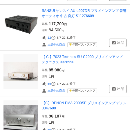
SANSUI サンスイ AU-α907DR プリメインアンプ 音響
オーディオ 中古 良好 S11276609
117,700
落札
円
84,500
開始
円
12
8/7 22:31
終了
出品
年間ベストストア
出品中の商品
【 C 】7023 Technics SU-C2000 プリメインアンプ
テクニクス 3326990
95,986
落札
円
1
開始
円
55
8/7 22:27
終了
出品
年間ベストストア
出品中の商品
【C】DENON PMA-2000SE プリメインアンプ デノン
3347690
96,107
落札
円
1
開始
円
60
8/7 22:15
終了