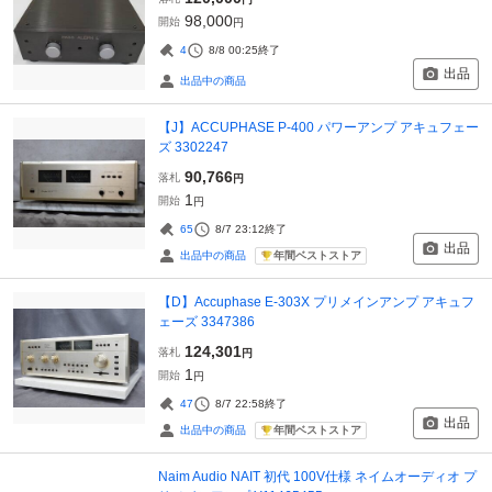
98,000
開始
円
4
8/8 00:25
終了
出品
出品中の商品
【J】ACCUPHASE P-400 パワーアンプ アキュフェー
ズ 3302247
90,766
落札
円
1
開始
円
65
8/7 23:12
終了
出品
年間ベストストア
出品中の商品
【D】Accuphase E-303X プリメインアンプ アキュフ
ェーズ 3347386
124,301
落札
円
1
開始
円
47
8/7 22:58
終了
出品
年間ベストストア
出品中の商品
Naim Audio NAIT 初代 100V仕様 ネイムオーディオ プ