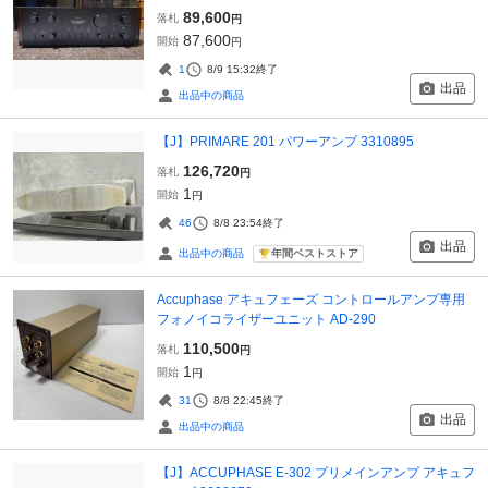
89,600
落札
円
87,600
開始
円
1
8/9 15:32
終了
出品
出品中の商品
【J】PRIMARE 201 パワーアンプ 3310895
126,720
落札
円
1
開始
円
46
8/8 23:54
終了
出品
年間ベストストア
出品中の商品
Accuphase アキュフェーズ コントロールアンプ専用
フォノイコライザーユニット AD-290
110,500
落札
円
1
開始
円
31
8/8 22:45
終了
出品
出品中の商品
【J】ACCUPHASE E-302 プリメインアンプ アキュフ