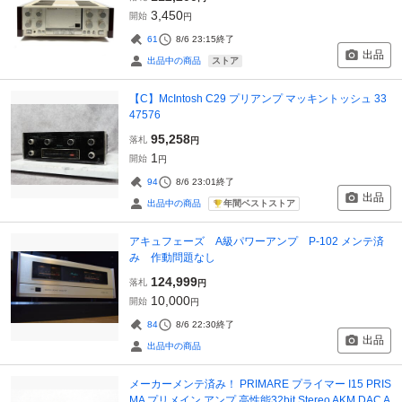
3,450
開始
円
61
8/6 23:15
終了
出品
ストア
出品中の商品
【C】McIntosh C29 プリアンプ マッキントッシュ 33
47576
95,258
落札
円
1
開始
円
94
8/6 23:01
終了
出品
年間ベストストア
出品中の商品
アキュフェーズ A級パワーアンプ P-102 メンテ済
み 作動問題なし
124,999
落札
円
10,000
開始
円
84
8/6 22:30
終了
出品
出品中の商品
メーカーメンテ済み！ PRIMARE プライマー I15 PRIS
MA プリメイン アンプ 高性能32bit Stereo AKM DAC A