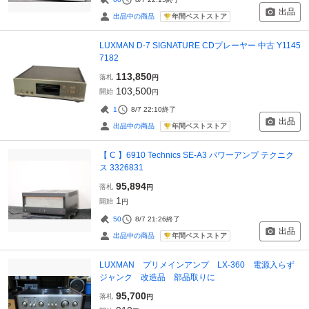
出品
年間ベストストア
出品中の商品
LUXMAN D-7 SIGNATURE CDプレーヤー 中古 Y1145
7182
113,850
落札
円
103,500
開始
円
1
8/7 22:10
終了
出品
年間ベストストア
出品中の商品
【 C 】6910 Technics SE-A3 パワーアンプ テクニク
ス 3326831
95,894
落札
円
1
開始
円
50
8/7 21:26
終了
出品
年間ベストストア
出品中の商品
LUXMAN プリメインアンプ LX-360 電源入らず
ジャンク 改造品 部品取りに
95,700
落札
円