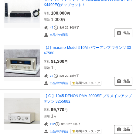
K4490EQチップセット！
100,000
落札
円
1,000
開始
円
47
8/6 22:30
終了
出品
出品中の商品
【J】marantz Model 510M パワーアンプ マランツ 33
47580
91,300
落札
円
1
開始
円
78
8/6 22:18
終了
出品
年間ベストストア
出品中の商品
【 C 】1045 DENON PMA-2000SE プリメインアンプ
デノン 3255882
99,770
落札
円
1
開始
円
112
8/6 22:18
終了
出品
年間ベストストア
出品中の商品