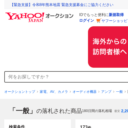
【緊急支援】令和8年熊本地震 緊急支援募金にご協力ください
IDでもっと便利に
新規取得
ログイン
ヤフーショッピ
オークショントップ
家電、AV、カメラ
オーディオ機器
アンプ
一般
「一般」
の落札された商品
2,2
180
日間の落札相場
最安
検索条件
173
件