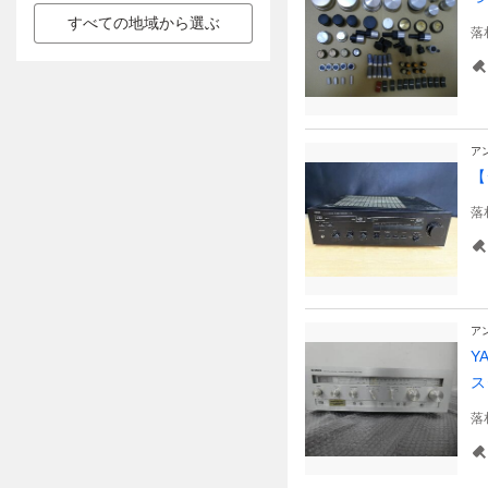
すべての地域から選ぶ
落
ア
【
落
ア
Y
ス
落