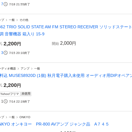
7
7/18 21:55
終了
ンプ
一般
その他
862 TRIO SOLID STATE AM FM STEREO RECEIVER ソリッドス
調 音響機器 箱入り 15-9
2,200
2,000
円
札
円
開始
3
7/15 20:10
終了
ーディオ機器
アンプ
一般
料込 MUSES8920D (1個) 秋月電子購入未使用 オーディオ用DIPオペアンプ
2,200
札
円
未使用
Yahoo!フリマ
1
7/14 22:19
終了
ンプ
一般
ONKYO
NKYO オンキヨー PR-800 AVアンプ ジャンク品 A７４５