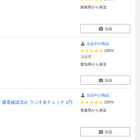
島根県
から発送
出品
出品中の商品
100%
ストア
愛知県
から発送
出品
出品中の商品
アンプ 通電確認済み ラジオ未チェック 1円
100%
青森県
から発送
出品