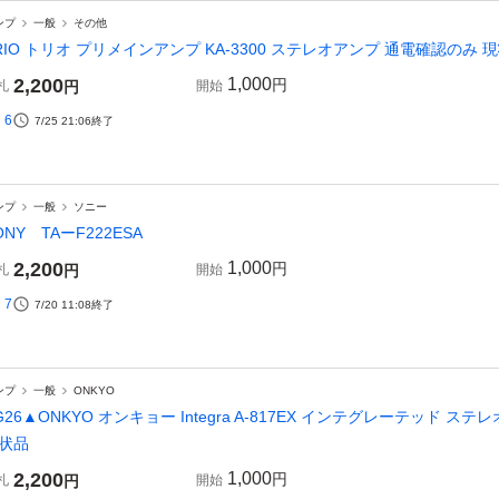
ンプ
一般
その他
RIO トリオ プリメインアンプ KA-3300 ステレオアンプ 通電確認のみ
2,200
1,000
円
札
円
開始
6
7/25 21:06
終了
ンプ
一般
ソニー
ONY TAーF222ESA
2,200
1,000
円
札
円
開始
7
7/20 11:08
終了
ンプ
一般
ONKYO
G26▲ONKYO オンキョー Integra A-817EX インテグレーテッド 
状品
2,200
1,000
円
札
円
開始