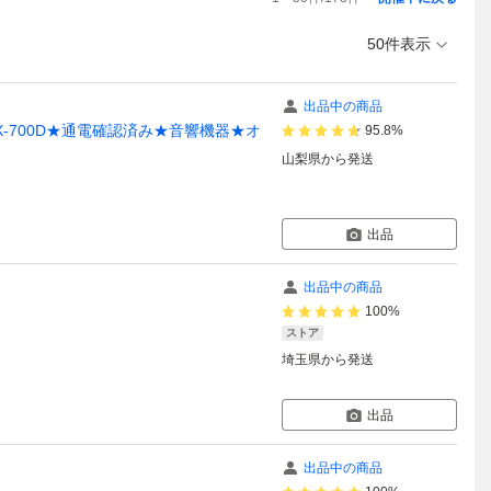
50件表示
出品中の商品
-700D★通電確認済み★音響機器★オ
95.8%
山梨県
から発送
出品
出品中の商品
100%
ストア
埼玉県
から発送
出品
出品中の商品