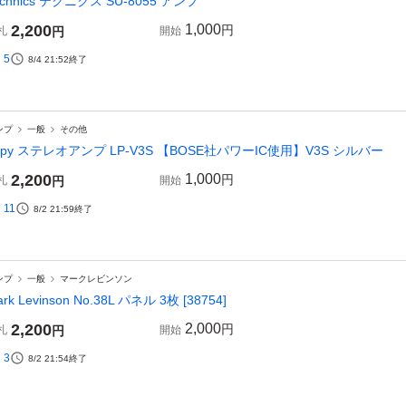
echnics テクニクス SU-8055 アンプ
2,200
1,000
円
札
円
開始
5
8/4 21:52
終了
ンプ
一般
その他
epy ステレオアンプ LP-V3S 【BOSE社パワーIC使用】V3S シルバー
2,200
1,000
円
札
円
開始
11
8/2 21:59
終了
ンプ
一般
マークレビンソン
rk Levinson No.38L パネル 3枚 [38754]
2,200
2,000
円
札
円
開始
3
8/2 21:54
終了