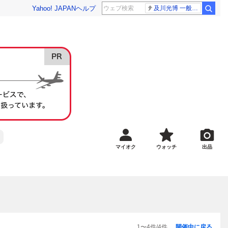
Yahoo! JAPAN
ヘルプ
及川光博 一般女性
マイオク
ウォッチ
出品
1
〜
4
件/
4
件
開催中に戻る