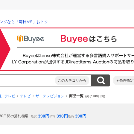
ングなら「毎日5％」おトク
このカテゴリから
＋条件指定
画、テレビ
テレビ
ザ・テレビジョン
商品一覧
（終了180日間）
390
円
390
円
390
円
80
日間の落札相場
最安
平均
最高