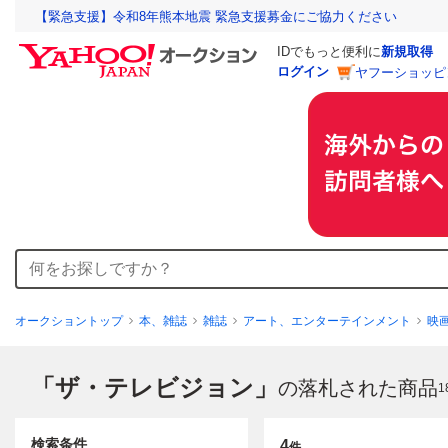
【緊急支援】令和8年熊本地震 緊急支援募金にご協力ください
IDでもっと便利に
新規取得
ログイン
ヤフーショッピ
オークショントップ
本、雑誌
雑誌
アート、エンターテインメント
映
「ザ・テレビジョン」
の落札された商品
1
検索条件
4
件