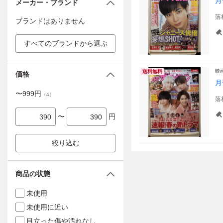
月
メーカー・ブランド
落
ブランドはありません
すべてのブランドから選ぶ
映
送料無料
価格
月
〜
999
円
（
4
）
落
〜
円
絞り込む
商品の状態
未使用
未使用に近い
目立った傷や汚れなし