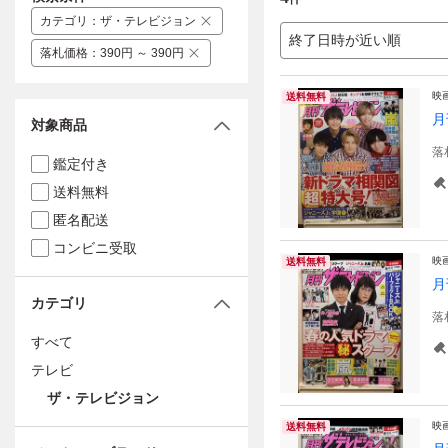
カテゴリ
：
ザ・テレビジョン
終了日時が近い順
落札価格
：
390円 ～ 390円
映
送料無料
月
対象商品
落
鑑定付き
送料無料
匿名配送
コンビニ受取
映
送料無料
月
カテゴリ
落
すべて
テレビ
ザ・テレビジョン
映
送料無料