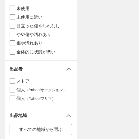
未使用
未使用に近い
目立った傷や汚れなし
やや傷や汚れあり
傷や汚れあり
全体的に状態が悪い
出品者
ストア
個人
（Yahoo!オークション）
個人
（Yahoo!フリマ）
出品地域
すべての地域から選ぶ