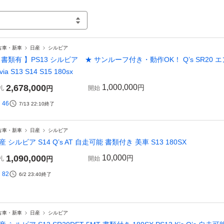
古車・新車
日産
シルビア
 書類有 】PS13 シルビア ★ サンルーフ付き・動作OK！ Q’s SR20 エ
lvia S13 S14 S15 180sx
2,678,000
1,000,000
円
札
円
開始
46
7/13 22:10
終了
古車・新車
日産
シルビア
産 シルビア S14 Q’s AT 自走可能 書類付き 美車 S13 180SX
1,090,000
10,000
円
札
円
開始
82
6/2 23:40
終了
古車・新車
日産
シルビア