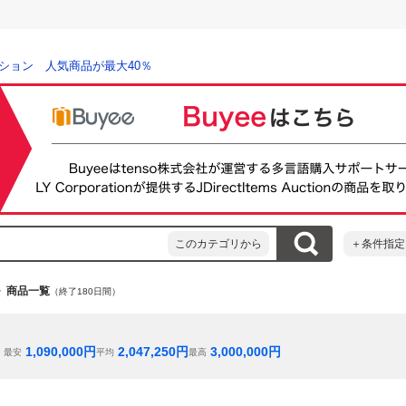
ション 人気商品が最大40％
このカテゴリから
＋条件指定
商品一覧
（終了180日間）
1,090,000
円
2,047,250
円
3,000,000
円
最安
平均
最高