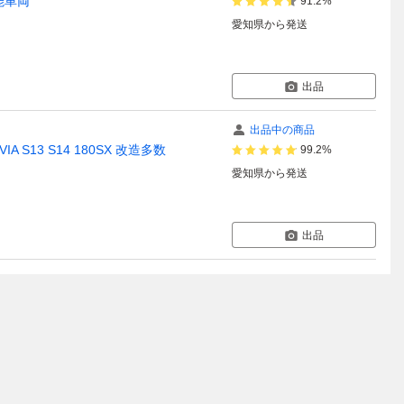
可能車両
91.2%
愛知県
から発送
出品
出品中の商品
A S13 S14 180SX 改造多数
99.2%
愛知県
から発送
出品