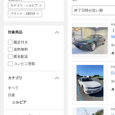
カテゴリ
：
シルビア
終了日時が近い順
ブランド
：
180SX
中
【
対象商品
Si
鑑定付き
落
送料無料
匿名配送
コンビニ受取
中
日
カテゴリ
落
すべて
日産
シルビア
中