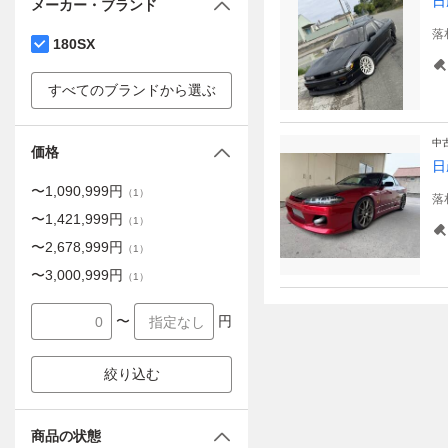
日
メーカー・ブランド
落
180SX
すべてのブランドから選ぶ
中
価格
日
〜
1,090,999
円
（
1
）
落
〜
1,421,999
円
（
1
）
〜
2,678,999
円
（
1
）
〜
3,000,999
円
（
1
）
〜
円
絞り込む
商品の状態