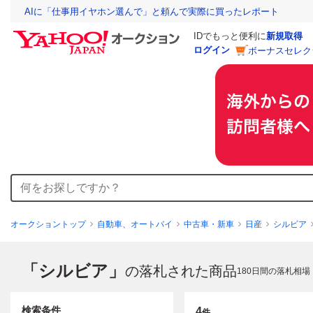
AIに「仕事用イヤホン選んで」と頼んで実際に買ったレポート
IDでもっと便利に
新規取得
ログイン
ボーナスセレク
オークショントップ
自動車、オートバイ
中古車・新車
日産
シルビア
「シルビア」
の落札された商品
180
日間の落札相場
検索条件
4
件