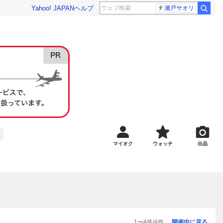
Yahoo! JAPAN
ヘルプ
瀬戸サオリ
マイオク
ウォッチ
出品
1
〜
4
件/
4
件
開催中に戻る