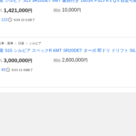
産 シルビア S13 SR20DET 5MT 書類付き 180SX PS13 K’s Q’s 自走
1,421,000
10,000
円
札
円
開始
122
5/29 22:21
終了
古車・新車
日産
シルビア
産 S15 シルビア スペックR 6MT SR20DET ターボ 即ドリ ドリフト SILVI
3,000,000
2,600,000
円
札
円
開始
45
5/23 21:59
終了