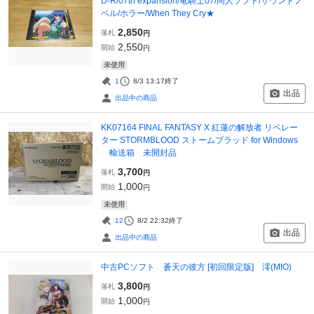
D-R/07th expansion/竜騎士07/同人ソフト/サウンドノ
ベル/ホラー/When They Cry★
2,850
落札
円
2,550
開始
円
未使用
1
8/3 13:17
終了
出品
出品中の商品
KK07164 FINAL FANTASY X 紅蓮の解放者 リベレー
ター STORMBLOOD ストームブラッド for Windows
輸送箱 未開封品
3,700
落札
円
1,000
開始
円
未使用
12
8/2 22:32
終了
出品
出品中の商品
中古PCソフト 蒼天の彼方 [初回限定版] 澪(MIO)
3,800
落札
円
1,000
開始
円