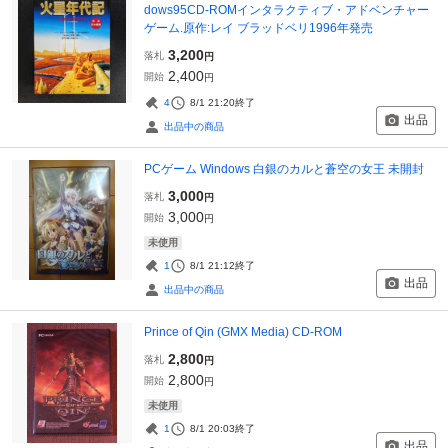
dows95CD-ROMインタラクティブ・アドベンチャー
ゲーム.原作:レイ ブラッドベリ1996年発売
3,200
落札
円
2,400
開始
円
4
8/1 21:20
終了
出品
出品中の商品
PCゲーム Windows 白銀のカルと蒼空の女王 未開封
3,000
落札
円
3,000
開始
円
未使用
1
8/1 21:12
終了
出品
出品中の商品
Prince of Qin (GMX Media) CD-ROM
2,800
落札
円
2,800
開始
円
未使用
1
8/1 20:03
終了
出品