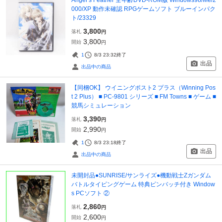
000/XP 動作未確認 RPGゲームソフト ブルーインパク
ト/23329
3,800
落札
円
3,800
開始
円
1
8/3 23:32
終了
出品
出品中の商品
【同梱OK】 ウイニングポスト2 プラス（Winning Pos
t 2 Plus） ■ PC-9801 シリーズ ■ FM Towns ■ ゲーム ■
競馬シミュレーション
3,390
落札
円
2,990
開始
円
1
8/3 23:18
終了
出品
出品中の商品
未開封品●SUNRISE/サンライズ●機動戦士Zガンダム
バトルタイピングゲーム 特典ピンバッチ付き Window
s PCソフト ②
2,860
落札
円
2,600
開始
円