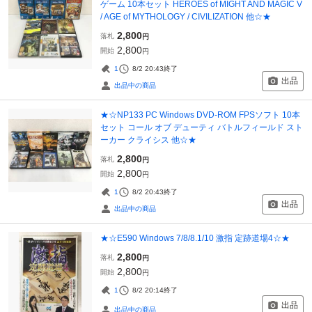
ゲーム 10本セット HEROES of MIGHT AND MAGIC V
/ AGE of MYTHOLOGY / CIVILIZATION 他☆★
2,800
落札
円
2,800
開始
円
1
8/2 20:43
終了
出品
出品中の商品
★☆NP133 PC Windows DVD-ROM FPSソフト 10本
セット コール オブ デューティ バトルフィールド スト
ーカー クライシス 他☆★
2,800
落札
円
2,800
開始
円
1
8/2 20:43
終了
出品
出品中の商品
★☆E590 Windows 7/8/8.1/10 激指 定跡道場4☆★
2,800
落札
円
2,800
開始
円
1
8/2 20:14
終了
出品
出品中の商品