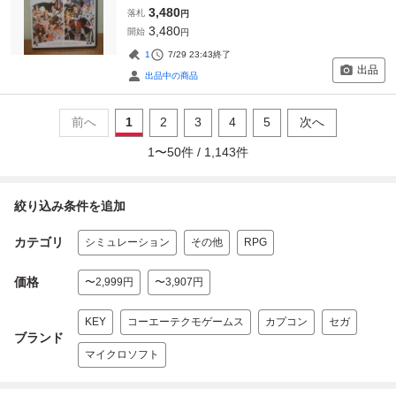
3,480
落札
円
3,480
開始
円
1
7/29 23:43
終了
出品
出品中の商品
前へ
1
2
3
4
5
次へ
1
〜
50
件 /
1,143
件
絞り込み条件を追加
カテゴリ
シミュレーション
その他
RPG
価格
〜2,999円
〜3,907円
KEY
コーエーテクモゲームス
カプコン
セガ
ブランド
マイクロソフト