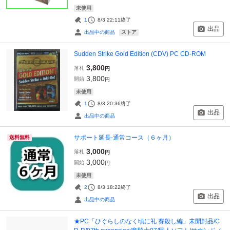
未使用
1
8/3 22:11
終了
出品
ストア
出品中の商品
Sudden Strike Gold Edition (CDV) PC CD-ROM
3,800
落札
円
3,800
開始
円
未使用
1
8/3 20:36
終了
出品
出品中の商品
サポート延長-通常コース（６ヶ月）
送料無料
3,000
落札
円
3,000
開始
円
未使用
2
8/3 18:22
終了
出品
出品中の商品
★PC「ひぐらしのなく頃に礼 賽殺し編」未開封品/C