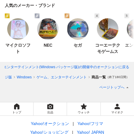
人気のメーカー・ブランド
1
2
3
4
5
マイクロソフ
NEC
セガ
コーエーテク
エン
ト
モゲームス
、エンターテインメント(Windows パッケージ版)
の開催中のオークションに戻る
ケージ版
Windows
ゲーム、エンターテインメント
商品一覧
（終了180日間）
ページトップへ
トップ
出品
ウォッチ
マイオク
Yahoo!オークション
Yahoo!フリマ
Yahoo!ショッピング
Yahoo! JAPAN