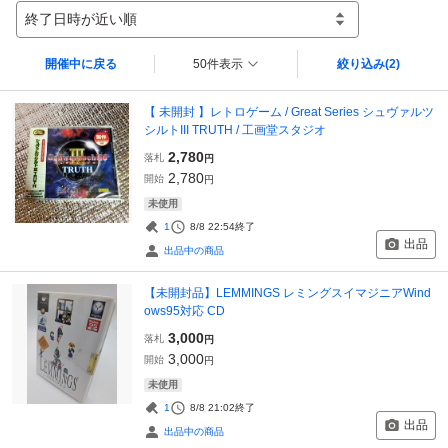
終了日時が近い順
開催中に戻る
50件表示
絞り込み
(2)
【 未開封 】レトロゲーム / Great Series シュヴァルツ
シルトIII TRUTH / 工画堂スタジオ
2,780
落札
円
2,780
開始
円
未使用
1
8/8 22:54
終了
出品
出品中の商品
【未開封品】LEMMINGS レミングスイマジニアWind
ows95対応 CD
3,000
落札
円
3,000
開始
円
未使用
1
8/8 21:02
終了
出品
出品中の商品