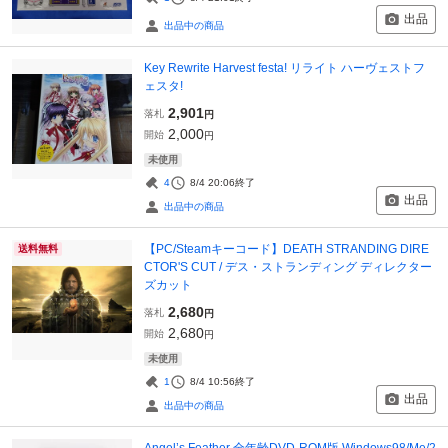
出品
出品中の商品
Key Rewrite Harvest festa! リライト ハーヴェストフ
ェスタ!
2,901
落札
円
2,000
開始
円
未使用
4
8/4 20:06
終了
出品
出品中の商品
【PC/Steamキーコード】DEATH STRANDING DIRE
送料無料
CTOR'S CUT / デス・ストランディング ディレクター
ズカット
2,680
落札
円
2,680
開始
円
未使用
1
8/4 10:56
終了
出品
出品中の商品
Angel’s Feather 全年齢DVD-ROM版 Windows98/Me/2