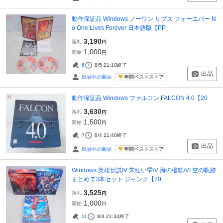
動作保証品 Windows ノーワン リブス フォーエバー N
o One Lives Forever 日本語版【PP
3,190
落札
円
1,000
開始
円
6
8/5 21:10
終了
出品
年間ベストストア
出品中の商品
動作保証品 Windows ファルコン FALCON 4.0【20
3,630
落札
円
1,500
開始
円
7
8/4 21:40
終了
出品
年間ベストストア
出品中の商品
Windows 英雄伝説IV 朱紅い雫/V 海の檻歌/VI 空の軌跡
まとめて3本セット ジャンク【20
3,525
落札
円
1,000
開始
円
11
8/4 21:34
終了