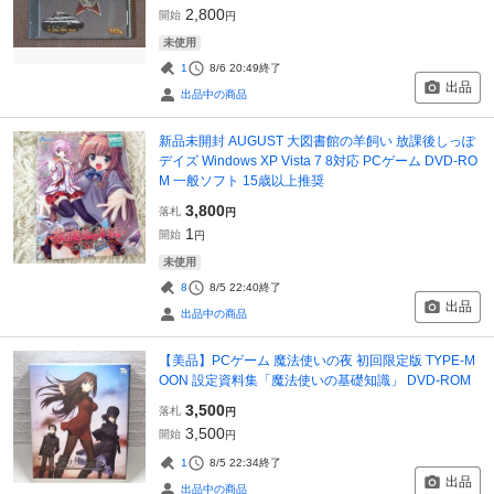
2,800
開始
円
未使用
1
8/6 20:49
終了
出品
出品中の商品
新品未開封 AUGUST 大図書館の羊飼い 放課後しっぽ
デイズ Windows XP Vista 7 8対応 PCゲーム DVD-RO
M 一般ソフト 15歳以上推奨
3,800
落札
円
1
開始
円
未使用
8
8/5 22:40
終了
出品
出品中の商品
【美品】PCゲーム 魔法使いの夜 初回限定版 TYPE-M
OON 設定資料集「魔法使いの基礎知識」 DVD-ROM
3,500
落札
円
3,500
開始
円
1
8/5 22:34
終了
出品
出品中の商品