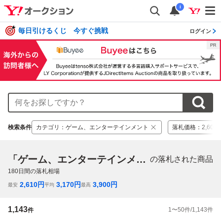
i
毎日引けるくじ 今すぐ挑戦
ログイン
検索条件
カテゴリ
：
ゲーム、エンターテインメント
落札価格
：
2,605
「ゲーム、エンターテインメント」
の落札された商品
180
日間の落札相場
2,610
円
3,170
円
3,900
円
最安
平均
最高
1,143
1
〜
50
件/
1,143
件
件