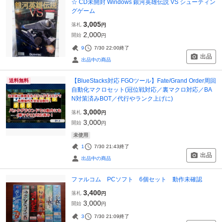
☆ CD未開封 Windows 銀河英雄伝説 VS シューティン
グゲーム
3,005
落札
円
2,000
開始
円
9
7/30 22:00
終了
出品
出品中の商品
【BlueStacks対応 FGOツール】Fate/Grand Order周回
送料無料
自動化マクロセット(冠位戦対応／裏マクロ対応／BA
N対策済みBOT／代行やランク上げに)
3,000
落札
円
3,000
開始
円
未使用
1
7/30 21:43
終了
出品
出品中の商品
ファルコム PCソフト 6個セット 動作未確認
3,400
落札
円
3,000
開始
円
3
7/30 21:09
終了