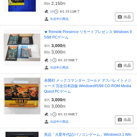
2,150
開始
円
10
8/1 23:12
終了
出品
出品中の商品
★ Remote Presence リモートプレゼンス Windows 9
5/98 PCゲーム
3,000
落札
円
3,000
開始
円
1
8/1 22:59
終了
出品
出品中の商品
未開封 メックコマンダー ゴールド デスパレイトメジ
ャーズ 完全日本語版 Windows95/98 CD-ROM Media
Quest PCゲーム
3,000
落札
円
3,000
開始
円
1
8/1 22:06
終了
出品
出品中の商品
美品「火星年代記/パソコンゲーム」Windows3.1 Win