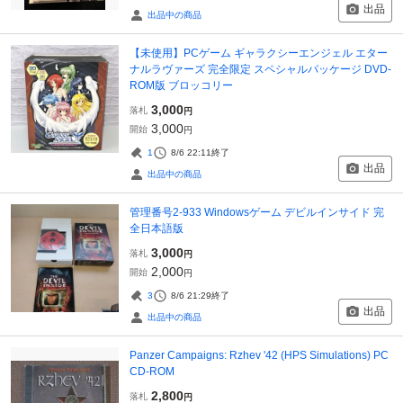
出品
出品中の商品
【未使用】PCゲーム ギャラクシーエンジェル エター
ナルラヴァーズ 完全限定 スペシャルパッケージ DVD-
ROM版 ブロッコリー
3,000
落札
円
3,000
開始
円
1
8/6 22:11
終了
出品
出品中の商品
管理番号2-933 Windowsゲーム デビルインサイド 完
全日本語版
3,000
落札
円
2,000
開始
円
3
8/6 21:29
終了
出品
出品中の商品
Panzer Campaigns: Rzhev '42 (HPS Simulations) PC
CD-ROM
2,800
落札
円