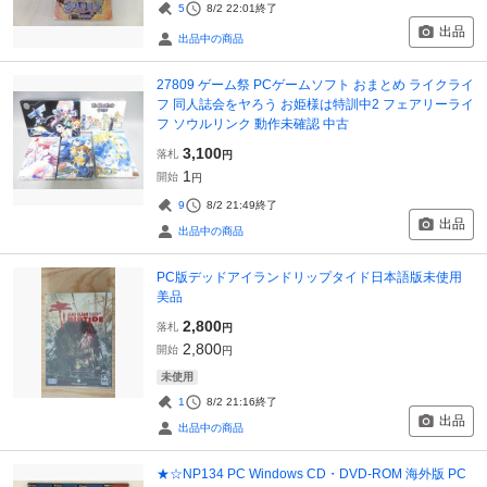
5
8/2 22:01
終了
出品
出品中の商品
27809 ゲーム祭 PCゲームソフト おまとめ ライクライ
フ 同人誌会をヤろう お姫様は特訓中2 フェアリーライ
フ ソウルリンク 動作未確認 中古
3,100
落札
円
1
開始
円
9
8/2 21:49
終了
出品
出品中の商品
PC版デッドアイランドリップタイド日本語版未使用
美品
2,800
落札
円
2,800
開始
円
未使用
1
8/2 21:16
終了
出品
出品中の商品
★☆NP134 PC Windows CD・DVD-ROM 海外版 PC