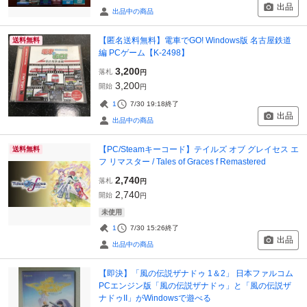
出品
出品中の商品
【匿名送料無料】電車でGO! Windows版 名古屋鉄道
送料無料
編 PCゲーム【K-2498】
3,200
落札
円
3,200
開始
円
1
7/30 19:18
終了
出品
出品中の商品
【PC/Steamキーコード】テイルズ オブ グレイセス エ
送料無料
フ リマスター / Tales of Graces f Remastered
2,740
落札
円
2,740
開始
円
未使用
1
7/30 15:26
終了
出品
出品中の商品
【即決】「風の伝説ザナドゥ 1＆2」 日本ファルコム
PCエンジン版「風の伝説ザナドゥ」と「風の伝説ザ
ナドゥII」がWindowsで遊べる