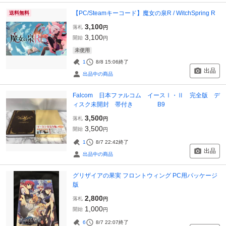
【PC/Steamキーコード】魔女の泉R / WitchSpring R
送料無料
3,100
落札
円
3,100
開始
円
未使用
1
8/8 15:06
終了
出品
出品中の商品
Falcom 日本ファルコム イースⅠ・Ⅱ 完全版 デ
ィスク未開封 帯付き B9
3,500
落札
円
3,500
開始
円
1
8/7 22:42
終了
出品
出品中の商品
グリザイアの果実 フロントウィング PC用パッケージ
版
2,800
落札
円
1,000
開始
円
6
8/7 22:07
終了