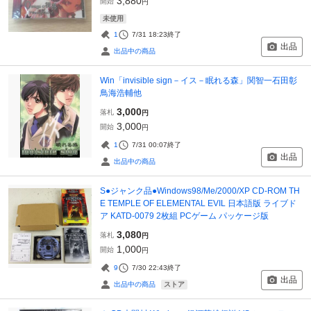
3,880
開始
円
未使用
1
7/31 18:23
終了
出品
出品中の商品
Win「invisible sign－イス－眠れる森」関智一石田彰
鳥海浩輔他
3,000
落札
円
3,000
開始
円
1
7/31 00:07
終了
出品
出品中の商品
S●ジャンク品●Windows98/Me/2000/XP CD-ROM TH
E TEMPLE OF ELEMENTAL EVIL 日本語版 ライブド
ア KATD-0079 2枚組 PCゲーム パッケージ版
3,080
落札
円
1,000
開始
円
9
7/30 22:43
終了
出品
ストア
出品中の商品