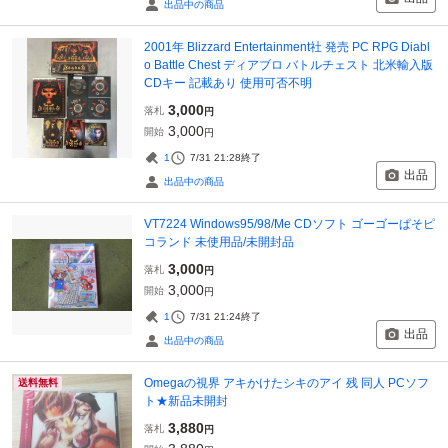
出品中の商品
2001年 Blizzard Entertainment社 発売 PC RPG Diabl
o Battle Chest ディアブロ バトルチェスト 北米輸入版
CDキー 記載あり 使用可否不明
3,000
落札
円
3,000
開始
円
1
7/31 21:28
終了
出品
出品中の商品
VT7224 Windows95/98/Me CDソフト ゴーゴーぱそピ
コランド 未使用品/未開封品
3,000
落札
円
3,000
開始
円
1
7/31 21:24
終了
出品
出品中の商品
Omegaの視界 アキかけたシキのアイ 残 同人 PCソフ
送料無料
ト★新品未開封
3,880
落札
円