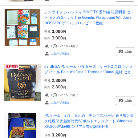
シムライフ シムシティ SIMCITY 番外編 箱説明書 セッ
ト まとめ SimLife The Genetic Playground Windows
DOS/V PCゲーム フロッピー 2枚組
3,000
落札
円
3,000
開始
円
1
8/2 18:24
終了
出品
出品中の商品
d3 SEGA PCゲーム バルダーズ・ゲート2 スロウン オ
送料無料
ブ バール Baldur's Gate 2 Throne of Bhaal 完結 セガ
2,800
落札
円
2,800
開始
円
1
8/2 15:05
終了
出品
出品中の商品
PCゲーム 2点 まとめ チンギスハーン 蒼き狼と白
き牝鹿IV 大航海時代IV ポルトエシュタード Windows
XP/2000/Me/98 シリアル有が詳細不明
3,200
落札
円