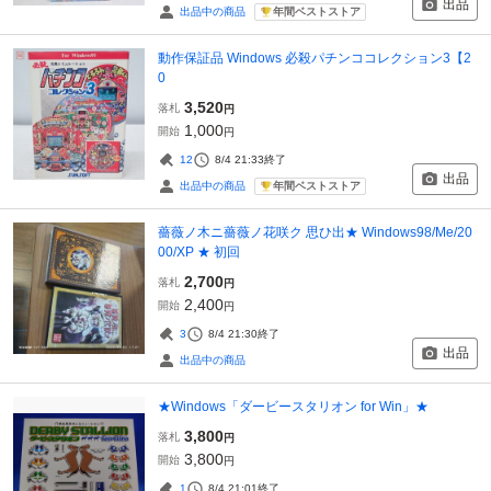
出品
年間ベストストア
出品中の商品
動作保証品 Windows 必殺パチンココレクション3【2
0
3,520
落札
円
1,000
開始
円
12
8/4 21:33
終了
出品
年間ベストストア
出品中の商品
薔薇ノ木ニ薔薇ノ花咲ク 思ひ出★ Windows98/Me/20
00/XP ★ 初回
2,700
落札
円
2,400
開始
円
3
8/4 21:30
終了
出品
出品中の商品
★Windows「ダービースタリオン for Win」★
3,800
落札
円
3,800
開始
円
1
8/4 21:01
終了