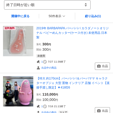
終了日時が近い順
開催中に戻る
50件表示
絞り込み
(1)
2019年 BARBAPAPA バーバパパ カラダノートオリジ
送料無料
ナル ベビーめんカッター(ケース付き) 未使用品 日本
製
300
落札
円
300
開始
円
未使用
1
7/27 11:39
終了
出品
出品中の商品
【特大 約170cm】バーバパパ＆バーバママ キャラク
ターオブジェ 大型 置物 インテリア 店舗 イベント【直
接手渡し限定】▼418f26
110,000
落札
円
100,000
開始
円
1
7/16 21:13
終了
出品
ストア
出品中の商品