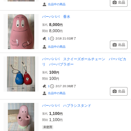
出品
出品中の商品
バーバパパ 香水
8,000
落札
円
8,000
開始
円
1
2/18 21:02
終了
出品
出品中の商品
バーバパパ スクイーズボールチェーン バーバピカ
リ バーバブラボー
100
落札
円
100
開始
円
1
2/17 20:38
終了
出品
出品中の商品
バーバパパ ハブラシスタンド
1,100
落札
円
1,100
開始
円
未使用