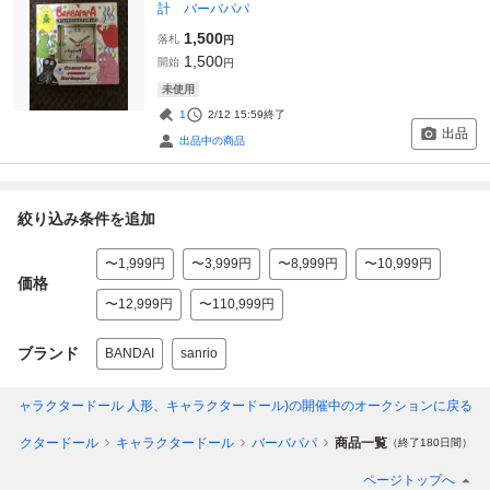
計 バーバパパ
1,500
落札
円
1,500
開始
円
未使用
1
2/12 15:59
終了
出品
出品中の商品
絞り込み条件を追加
〜1,999円
〜3,999円
〜8,999円
〜10,999円
価格
〜12,999円
〜110,999円
ブランド
BANDAI
sanrio
(キャラクタードール 人形、キャラクタードール)
の開催中のオークションに戻る
ャラクタードール
キャラクタードール
バーバパパ
商品一覧
（終了180日間）
ページトップへ