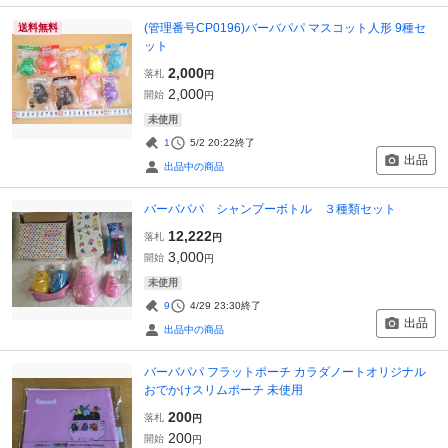
(管理番号CP0196)バーバパパ マスコット人形 9種セ
送料無料
ット
2,000
落札
円
2,000
開始
円
未使用
1
5/2 20:22
終了
出品
出品中の商品
バーバパパ シャンプーボトル ３種類セット
12,222
落札
円
3,000
開始
円
未使用
9
4/29 23:30
終了
出品
出品中の商品
バーバパパ フラットポーチ カラダノートオリジナル
おでかけスリムポーチ 未使用
200
落札
円
200
開始
円