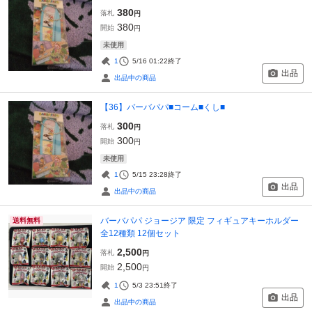
380
落札
円
380
開始
円
未使用
1
5/16 01:22
終了
出品
出品中の商品
【36】バーバパパ■コーム■くし■
300
落札
円
300
開始
円
未使用
1
5/15 23:28
終了
出品
出品中の商品
バーバパパ ジョージア 限定 フィギュアキーホルダー
送料無料
全12種類 12個セット
2,500
落札
円
2,500
開始
円
1
5/3 23:51
終了
出品
出品中の商品