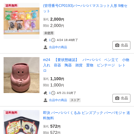
(管理番号CP0193)バーバパパ マスコット人形 9種セ
送料無料
ット
2,000
落札
円
2,000
開始
円
未使用
1
4/24 18:48
終了
出品
出品中の商品
m24 【要状態確認】 バーバパパ ペン立て 小物
入れ 容器 陶器 雑貨 置物 ビンテージ レト
ロ
1,100
落札
円
1,000
開始
円
1
4/5 21:31
終了
出品
ストア
出品中の商品
即決 バーバパパ くるみ ピンズブック バーバモジャ 送
送料無料
料無料
572
落札
円
572
開始
円