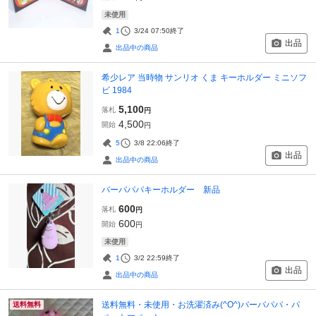
未使用
1
3/24 07:50
終了
出品
出品中の商品
希少レア 当時物 サンリオ くま キーホルダー ミニソフ
ビ 1984
5,100
落札
円
4,500
開始
円
5
3/8 22:06
終了
出品
出品中の商品
バーバパパキーホルダー 新品
600
落札
円
600
開始
円
未使用
1
3/2 22:59
終了
出品
出品中の商品
送料無料・未使用・お洗濯済み(^O^)バーバパパ・パ
送料無料