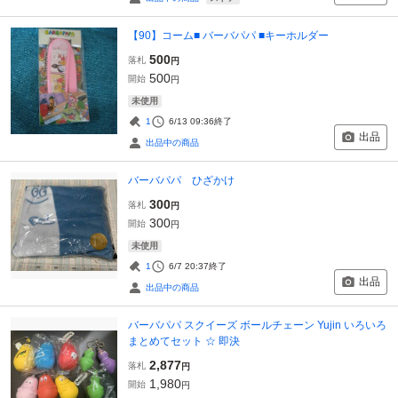
【90】コーム■ バーバパパ ■キーホルダー
500
落札
円
500
開始
円
未使用
1
6/13 09:36
終了
出品
出品中の商品
バーバパパ ひざかけ
300
落札
円
300
開始
円
未使用
1
6/7 20:37
終了
出品
出品中の商品
バーバパパ スクイーズ ボールチェーン Yujin いろいろ
まとめてセット ☆ 即決
2,877
落札
円
1,980
開始
円