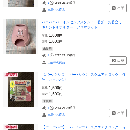
1
2/15 21:14
終了
出品
出品中の商品
バーバパパ インセンツスタンド 香炉 お香立て
キャンドルホルダー アロマポット
1,000
落札
円
1,000
開始
円
未使用
1
2/15 21:13
終了
出品
出品中の商品
【バーバパパ】 バーバパパ スクエアクロック 時
送料無料
計 バーバパパ
1,500
落札
円
1,500
開始
円
未使用
1
2/14 21:39
終了
出品
出品中の商品
【バーバパパ】 バーバパパ スクエアクロック 時
送料無料