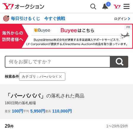
i
毎日引けるくじ 今すぐ挑戦
ログイン
検索条件
カテゴリ
：
バーバパパ
「バーバパパ」
の落札された商品
180
日間の落札相場
100
円
5,950
円
110,000
円
最安
平均
最高
29
1
〜
29
件/
29
件
件