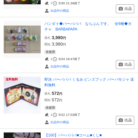
7
5/30 21:36
終了
出品
出品中の商品
バンダイ◆バーバパパ ならぶんです。 全9種◆ガ
チャ BARBAPAPA
3,980
落札
円
3,980
開始
円
未使用
1
5/24 18:47
終了
出品
出品中の商品
即決 バーバパパ くるみ ピンズブック バーバモジャ 送
送料無料
料無料
572
落札
円
572
開始
円
未使用
1
5/22 17:02
終了
出品
出品中の商品
【100】バーバパパ■コーム■くし■