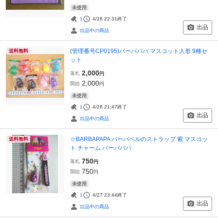
未使用
1
4/28 22:31
終了
出品
出品中の商品
(管理番号CP0195)バーバパパ マスコット人形 9種セ
送料無料
ット
2,000
落札
円
2,000
開始
円
未使用
1
4/28 21:47
終了
出品
出品中の商品
☆BARBAPAPA バーバベルのストラップ 紫 マスコッ
送料無料
ト チャーム バーバパパ
750
落札
円
750
開始
円
未使用
1
4/27 23:44
終了
出品
出品中の商品