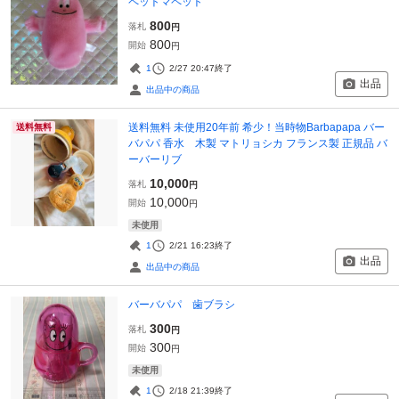
ペットマペット
800
落札
円
800
開始
円
1
2/27 20:47
終了
出品
出品中の商品
送料無料 未使用20年前 希少！当時物Barbapapa バー
送料無料
バパパ 香水 木製 マトリョシカ フランス製 正規品 バ
ーバーリブ
10,000
落札
円
10,000
開始
円
未使用
1
2/21 16:23
終了
出品
出品中の商品
バーバパパ 歯ブラシ
300
落札
円
300
開始
円
未使用
1
2/18 21:39
終了