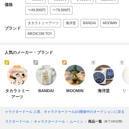
価格
〜49,999円
〜79,999円
タカラトミーアーツ
海洋堂
BANDAI
MOOMIN
ブランド
MEDICOM TOY
人気のメーカー・ブランド
1
2
3
4
5
タカラトミー
BANDAI
MOOMIN
海洋堂
リ
アーツ
(キャラクタードール 人形、キャラクタードール)
の開催中のオークションに戻る
キャラクタードール
キャラクタードール
ムーミン
商品一覧
（終了180日間）