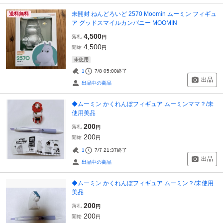
未開封 ねんどろいど 2570 Moomin ムーミン フィギュ
送料無料
ア グッドスマイルカンパニー MOOMIN
4,500
落札
円
4,500
開始
円
未使用
1
7/8 05:00
終了
出品
出品中の商品
◆ムーミン かくれんぼフィギュア ムーミンママ？/未
使用美品
200
落札
円
200
開始
円
1
7/7 21:37
終了
出品
出品中の商品
◆ムーミン かくれんぼフィギュア ムーミン？/未使用
美品
200
落札
円
200
開始
円