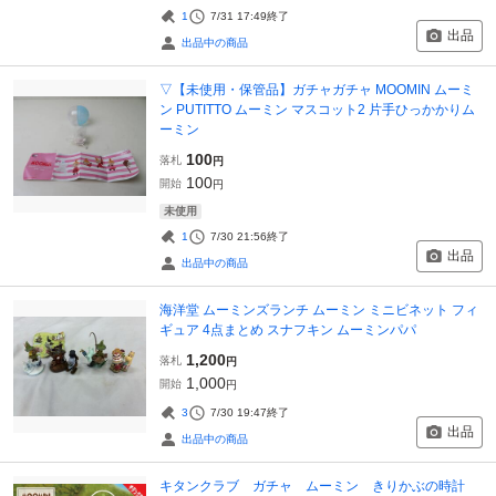
1
7/31 17:49
終了
出品
出品中の商品
▽【未使用・保管品】ガチャガチャ MOOMIN ムーミ
ン PUTITTO ムーミン マスコット2 片手ひっかかりム
ーミン
100
落札
円
100
開始
円
未使用
1
7/30 21:56
終了
出品
出品中の商品
海洋堂 ムーミンズランチ ムーミン ミニビネット フィ
ギュア 4点まとめ スナフキン ムーミンパパ
1,200
落札
円
1,000
開始
円
3
7/30 19:47
終了
出品
出品中の商品
キタンクラブ ガチャ ムーミン きりかぶの時計