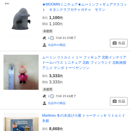
★MOOMINミニチュア★ムーミンフィギュアマスコッ
ト キタンクラブガチャガチャ モラン
1,100
落札
円
1,100
開始
円
未使用
1
7/18 21:37
終了
出品
出品中の商品
ムーミン リトルミィ ミー フィギュア 北欧インテリア
ドールハウス ミニチュア 北欧 フィンランド 北欧雑貨
アニメ マンガ トーベヤンソン
3,333
落札
円
3,333
開始
円
未使用
1
7/18 15:41
終了
出品
出品中の商品
Martinex 冬の水浴び小屋 トゥーティッキ リトルミイ
氷姫
8,668
落札
円