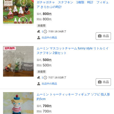
ガチャガチャ スナフキン 1種類 時計 フィギュ
ア きりかぶの時計
800
落札
円
800
開始
円
未使用
1
7/30 18:34
終了
出品
出品中の商品
ムーミン マスコットチャーム funny style リトルミイ
送料無料
スナフキン 2個セット
500
落札
円
500
開始
円
未使用
1
7/27 18:02
終了
出品
出品中の商品
ムーミン トゥーティッキー フィギュア ソフビ 指人形
約5cm
700
落札
円
700
開始
円