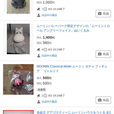
1,000
開始
円
7
8/2 23:16
終了
出品
出品中の商品
ムーミンバレーパーク限定デザインの「ムーミントロ
ール アングリーフェイス」ぬいぐるみ
1,400
落札
円
980
開始
円
6
8/2 20:23
終了
出品
出品中の商品
MOOMIN Classical Mode ムーミン ガチャ フィギュ
ア リトルミイ
500
落札
円
500
開始
円
未使用
2
8/2 19:24
終了
出品
出品中の商品
未組立 デアゴスティーニ ムーミンハウスをつくる 全1