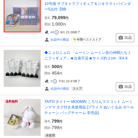
10号揃 サブキャラフィギュア＆ジオラマ＋バインダ
ー5点付【BB
79,099
落札
円
1,000
開始
円
40
8/1 21:06
終了
出品
年間ベストストア
出品中の商品
◆ニョロニョロ 「ムーミン ムーミン谷の仲間たちミ
ニフィギュア」★台座不足★サイズ約２cm〈K4-9
500
落札
円
454
開始
円
2
7/31 22:47
終了
出品
ストア
出品中の商品
TAITO タイトー MOOMIN ころりんマスコット ムーミ
送料無料
ンママ タグ付き未使用品 [プライズ ぬいぐるみ ボール
チェーン バッグチャーム 非売品]
799
落札
円
799
開始
円
未使用