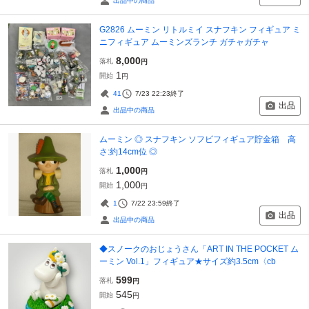
出品中の商品
G2826 ムーミン リトルミイ スナフキン フィギュア ミ
ニフィギュア ムーミンズランチ ガチャガチャ
8,000
落札
円
1
開始
円
41
7/23 22:23
終了
出品
出品中の商品
ムーミン ◎ スナフキン ソフビフィギュア貯金箱 高
さ:約14cm位 ◎
1,000
落札
円
1,000
開始
円
1
7/22 23:59
終了
出品
出品中の商品
◆スノークのおじょうさん「ART IN THE POCKET ム
ーミン Vol.1」フィギュア★サイズ約3.5cm〈cb
599
落札
円
545
開始
円