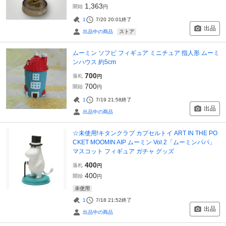
1,363
開始
円
1
7/20 20:01
終了
出品
ストア
出品中の商品
ムーミン ソフビ フィギュア ミニチュア 指人形 ムーミ
ンハウス 約5cm
700
落札
円
700
開始
円
1
7/19 21:58
終了
出品
出品中の商品
☆未使用!キタンクラブ カプセルトイ ART IN THE PO
CKET MOOMIN AIP ムーミン Vol.2「ムーミンパパ」
マスコット フィギュア ガチャ グッズ
400
落札
円
400
開始
円
未使用
1
7/18 21:52
終了
出品
出品中の商品