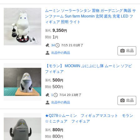
ムーミン ソーラーランタン 置物 ガーデニング 陶器 サ
ンファーム Sun farm Moomin 玄関 庭先 充電 LED フ
ィギュア 照明 ライト
9,350
落札
円
1
開始
円
34
7/15 21:01
終了
出品
出品中の商品
【モラン】 MOOMIN ぷにぷにし隊 ムーミン ソフビ
フィギュア
500
落札
円
500
開始
円
1
7/14 20:13
終了
出品
出品中の商品
★Q278☆ムーミン フィギュアマスコット モラン
☆ミニチュア フィギュア
800
落札
円
800
開始
円