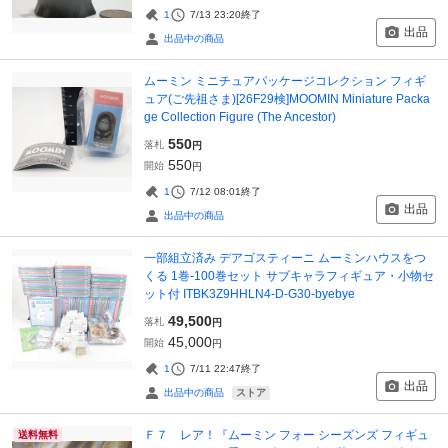
1
7/13 23:20
終了
出品
出品中の商品
ムーミン ミニチュアパッケージコレクション フィギ
ュア(ご先祖さま)[26F29検]MOOMIN Miniature Packa
ge Collection Figure (The Ancestor)
550
落札
円
550
開始
円
1
7/12 08:01
終了
出品
出品中の商品
一部組立済み デアゴスティーニ ムーミンハウスをつ
くる 1巻-100巻セット サブキャラフィギュア・小物セ
ット付 ITBK3Z9HHLN4-D-G30-byebye
49,500
落札
円
45,000
開始
円
1
7/11 22:47
終了
出品
ストア
出品中の商品
Ｆ７ レア！『ムーミン フォー シーズンズ フィギュ
送料無料