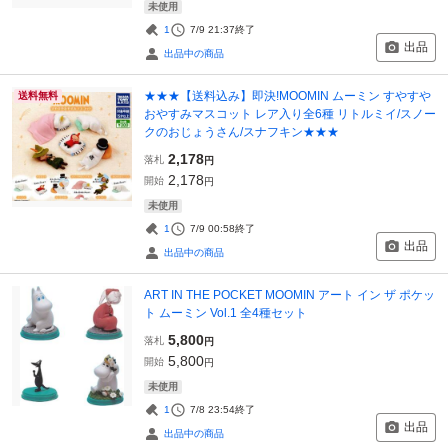
未使用
1
7/9 21:37
終了
出品
出品中の商品
★★★【送料込み】即決!MOOMIN ムーミン すやすや
送料無料
おやすみマスコット レア入り全6種 リトルミイ/スノー
クのおじょうさん/スナフキン★★★
2,178
落札
円
2,178
開始
円
未使用
1
7/9 00:58
終了
出品
出品中の商品
ART IN THE POCKET MOOMIN アート イン ザ ポケッ
ト ムーミン Vol.1 全4種セット
5,800
落札
円
5,800
開始
円
未使用
1
7/8 23:54
終了
出品
出品中の商品