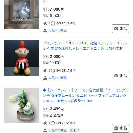
ン
7,000
落札
円
6,500
開始
円
1
8/5 15:18
終了
出品
出品中の商品
フィンランド「PUULELUT」社製 ムーミン・リトル
ミイ 木製ツボ押し人形（エストニア製 天然の木材）
2,000
落札
円
1,000
開始
円
8
8/4 22:17
終了
出品
出品中の商品
◆【シークレット】ムーミン谷の彗星 「ムーミンズラ
ンチ 海洋堂ムーミン ミニビネットフィギュアコレク
ション」★サイズ約5.5cm〈aq
2,499
落札
円
2,272
開始
円
1
8/3 22:51
終了
出品
ストア
出品中の商品