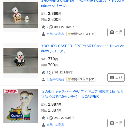
SHOPPING CASPER 「POPMART Casper × Trevor A
ndrew シリーズ」
2,860
落札
円
2,600
開始
円
2
3/11 22:16
終了
出品
年間ベストストア
出品中の商品
YOO HOO CASPER 「POPMART Casper × Trevor An
drew シリーズ」
770
落札
円
700
開始
円
1
3/1 22:39
終了
出品
年間ベストストア
出品中の商品
☆Dakin キャスパー PVC フィギュア 機関車 1種 ☆現
送料無料
状品 ☆縦約7.5センチ位 ☆CASPER
1,887
落札
円
1,887
開始
円
1
2/28 22:03
終了
出品
出品中の商品