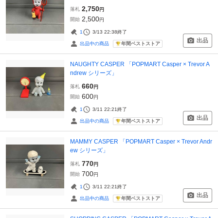
2,750
落札
円
2,500
開始
円
1
3/13 22:38
終了
出品
年間ベストストア
出品中の商品
NAUGHTY CASPER 「POPMART Casper × Trevor A
ndrew シリーズ」
660
落札
円
600
開始
円
1
3/11 22:21
終了
出品
年間ベストストア
出品中の商品
MAMMY CASPER 「POPMART Casper × Trevor Andr
ew シリーズ」
770
落札
円
700
開始
円
1
3/11 22:21
終了
出品
年間ベストストア
出品中の商品