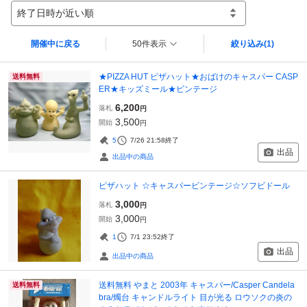
終了日時が近い順
開催中に戻る
50件表示
絞り込み
(1)
★PIZZA HUT ピザハット★おばけのキャスパー CASP
送料無料
ER★キッズミール★ビンテージ
6,200
落札
円
3,500
開始
円
5
7/26 21:58
終了
出品
出品中の商品
ピザハット ☆キャスパービンテージ☆ソフビドール
3,000
落札
円
3,000
開始
円
1
7/1 23:52
終了
出品
出品中の商品
送料無料 やまと 2003年 キャスパー/Casper Candela
送料無料
bra/燭台 キャンドルライト 目が光る ロウソクの炎の