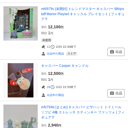
mN979c [未開封] トレンドマスター キャスパー Whips
taff Manor Playset キャッスル プレイセット | フィギュ
ア F
12,100
落札
円
1
開始
円
未使用
12
2/25 22:30
終了
出品
ストア
出品中の商品
キャスパー Casper キャンドル
12,500
落札
円
1
開始
円
28
2/22 22:35
終了
出品
出品中の商品
mN794b [まとめ] キャスパー ピザハット トイミール
ソフビ 4種 ストレッチ スティンキー ファッツォ | フィ
ギュア F
2,940
落札
円