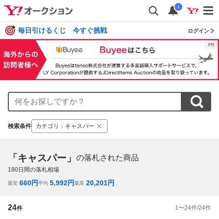
i
毎日引けるくじ 今すぐ挑戦
ログイン
検索条件
カテゴリ
：
キャスパー
「キャスパー」
の落札された商品
180
日間の落札相場
660
円
5,992
円
20,201
円
最安
平均
最高
24
1
〜
24
件/
24
件
件