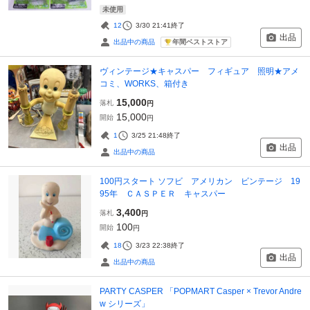
未使用
12
3/30 21:41
終了
出品
年間ベストストア
出品中の商品
ヴィンテージ★キャスパー フィギュア 照明★アメ
コミ、WORKS、箱付き
15,000
落札
円
15,000
開始
円
1
3/25 21:48
終了
出品
出品中の商品
100円スタート ソフビ アメリカン ビンテージ 19
95年 ＣＡＳＰＥＲ キャスパー
3,400
落札
円
100
開始
円
18
3/23 22:38
終了
出品
出品中の商品
PARTY CASPER 「POPMART Casper × Trevor Andre
w シリーズ」