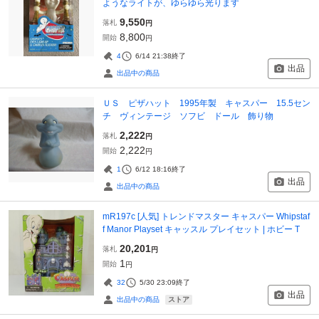
ようなライトが、ゆらゆら光ります
9,550
落札
円
8,800
開始
円
4
6/14 21:38
終了
出品
出品中の商品
ＵＳ ピザハット 1995年製 キャスパー 15.5セン
チ ヴィンテージ ソフビ ドール 飾り物
2,222
落札
円
2,222
開始
円
1
6/12 18:16
終了
出品
出品中の商品
mR197c [人気] トレンドマスター キャスパー Whipstaf
f Manor Playset キャッスル プレイセット | ホビー T
20,201
落札
円
1
開始
円
32
5/30 23:09
終了
出品
ストア
出品中の商品