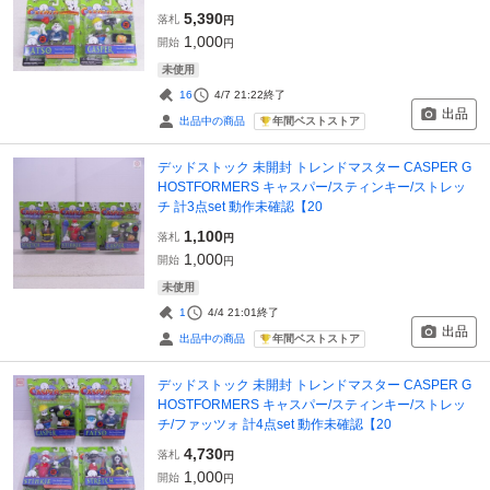
5,390
落札
円
1,000
開始
円
未使用
16
4/7 21:22
終了
出品
年間ベストストア
出品中の商品
デッドストック 未開封 トレンドマスター CASPER G
HOSTFORMERS キャスパー/スティンキー/ストレッ
チ 計3点set 動作未確認【20
1,100
落札
円
1,000
開始
円
未使用
1
4/4 21:01
終了
出品
年間ベストストア
出品中の商品
デッドストック 未開封 トレンドマスター CASPER G
HOSTFORMERS キャスパー/スティンキー/ストレッ
チ/ファッツォ 計4点set 動作未確認【20
4,730
落札
円
1,000
開始
円