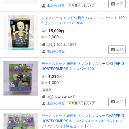
出品
年間ベストストア
出品中の商品
キャスパー キャンドル 燭台 ハロウィン ゴースト 199
6 ビンテージ ユニバーサル
15,000
落札
円
2,000
開始
円
10
4/25 21:42
終了
出品
出品中の商品
デッドストック 未開封 トレンドマスター CASPER G
HOSTFORMERS キャスパー【20
1,210
落札
円
1,000
開始
円
未使用
3
4/12 21:45
終了
出品
年間ベストストア
出品中の商品
デッドストック 未開封 トレンドマスター CASPER G
HOSTFORMERS キャスパー/スティンキー/ストレッ
チ/ファッツォ 計4点セット【20