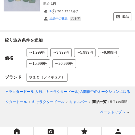
1
開始
円
9
2/16 22:18
終了
出品
ストア
出品中の商品
絞り込み条件を追加
〜1,999円
〜3,999円
〜5,999円
〜9,999円
価格
〜15,999円
〜20,999円
ブランド
やまと（フィギュア）
(キャラクタードール 人形、キャラクタードール)
の開催中のオークションに戻る
ャラクタードール
キャラクタードール
キャスパー
商品一覧
（終了180日間）
ページトップへ