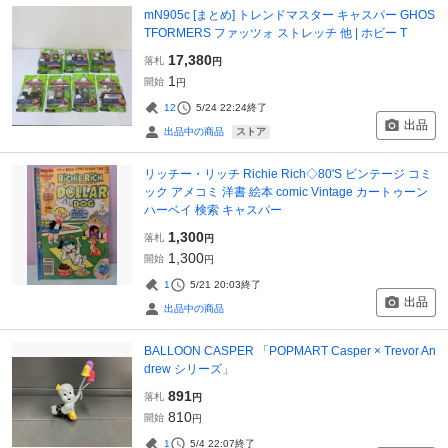
mN905c [まとめ] トレンドマスター キャスパー GHOS
TFORMERS ファッツォ ストレッチ 他 | ホビー T
17,380
落札
円
1
開始
円
12
5/24 22:24
終了
出品
ストア
出品中の商品
リッチー・リッチ Richie Rich◇80'S ビンテージ コミ
ック アメコミ 洋書 絵本 comic Vintage カートゥーン
ハーベイ 検索 キャスパー
1,300
落札
円
1,300
開始
円
1
5/21 20:03
終了
出品
出品中の商品
BALLOON CASPER 「POPMART Casper × Trevor An
drew シリーズ」
891
落札
円
810
開始
円
1
5/4 22:07
終了