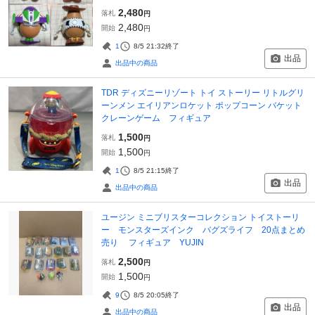
2,480
落札
円
2,480
開始
円
1
8/5 21:32
終了
出品
出品中の商品
TDR ディズニーリゾート トイ ストーリー リトルグリ
ーンメン エイリアンロケット ポップコーン バケット
クレーンゲーム フィギュア
1,500
落札
円
1,500
開始
円
1
8/5 21:15
終了
出品
出品中の商品
ユージン ミニブリスターコレクション トイストーリ
ー モンスターズインク バグズライフ 20点まとめ
売り フィギュア YUJIN
2,500
落札
円
1,500
開始
円
9
8/5 20:05
終了
出品
出品中の商品