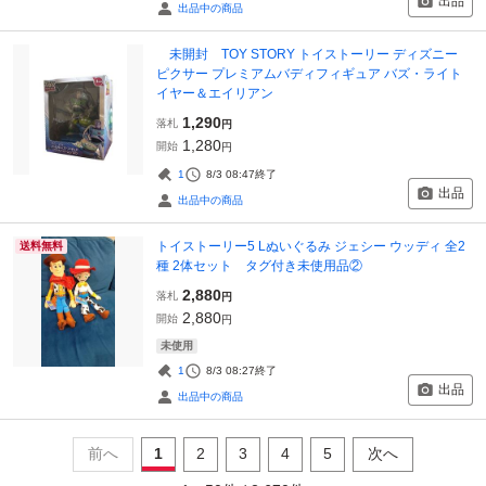
出品
出品中の商品
未開封 TOY STORY トイストーリー ディズニー
ピクサー プレミアムバディフィギュア バズ・ライト
イヤー＆エイリアン
1,290
落札
円
1,280
開始
円
1
8/3 08:47
終了
出品
出品中の商品
トイストーリー5 Lぬいぐるみ ジェシー ウッディ 全2
送料無料
種 2体セット タグ付き未使用品②
2,880
落札
円
2,880
開始
円
未使用
1
8/3 08:27
終了
出品
出品中の商品
前へ
1
2
3
4
5
次へ