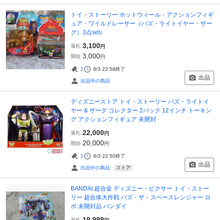
トイ・ストーリー ホットウィール・アクションフィギ
ュア・ワイルドレーサー（バズ・ライトイヤー・ザー
グ）3点set♪
3,100
落札
円
3,000
開始
円
2
8/3 22:58
終了
出品
出品中の商品
ディズニーストア トイ・ストーリー バズ・ライトイ
ヤー & ザーグ コレクター 2パック 12インチ トーキン
グ アクションフィギュア 未開封
22,000
落札
円
20,000
開始
円
1
8/3 22:50
終了
出品
ストア
出品中の商品
BANDAI 超合金 ディズニー・ピクサー トイ・ストー
リー 超合体大作戦 バズ・ザ・スペースレンジャー ロ
ボ 未開封品 バンダイ
19,999
落札