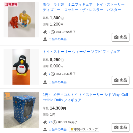
希少 ラナ製 ミニフィギュア トイ・ストーリー
送料無料
ディズニー ロッキー・ザ・レスラー バスター
1,300
落札
円
1,200
開始
円
2
8/3 23:55
終了
出品
出品中の商品
トイ・ストーリー ウィージー ソフビ フィギュア
8,250
落札
円
6,000
開始
円
7
8/3 23:31
終了
出品
出品中の商品
1円～ メディコムトイ トイストーリー シド Vinyl Coll
ectible Dolls フィギュア
14,300
落札
円
1
開始
円
27
8/3 23:07
終了
出品
年間ベストストア
出品中の商品