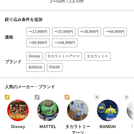
1
〜
50
件 /
2,670
件
絞り込み条件を追加
〜12,999円
〜25,999円
〜39,999円
〜66,999円
価格
〜88,999円
〜248,999円
Disney
タカラトミーアーツ
タカラトミー
ブランド
BANDAI
PIXAR
人気のメーカー・ブランド
1
2
3
4
5
Disney
MATTEL
タカラトミー
BANDAI
P
アーツ