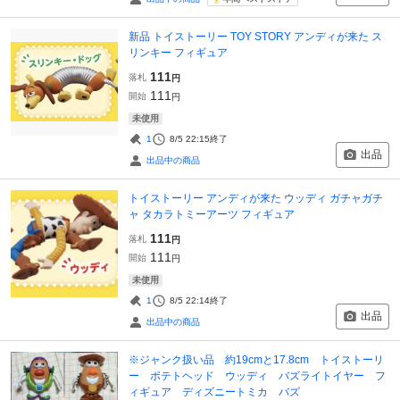
新品 トイストーリー TOY STORY アンディが来た ス
リンキー フィギュア
111
落札
円
111
開始
円
未使用
1
8/5 22:15
終了
出品
出品中の商品
トイストーリー アンディが来た ウッディ ガチャガチ
ャ タカラトミーアーツ フィギュア
111
落札
円
111
開始
円
未使用
1
8/5 22:14
終了
出品
出品中の商品
※ジャンク扱い品 約19cmと17.8cm トイストーリ
ー ポテトヘッド ウッディ バズライトイヤー フ
ィギュア ディズニートミカ バズ