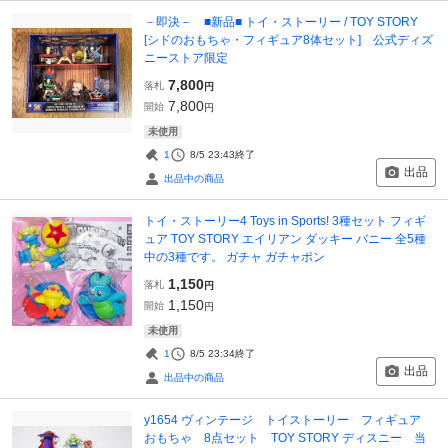
－即決－ ■新品■ トイ・ストーリー / TOY STORY
[シドのおもちゃ・フィギュア8体セット] 公式ディズ
ニーストア限定
7,800
落札
円
7,800
開始
円
未使用
1
8/5 23:43
終了
出品
出品中の商品
トイ・ストーリー4 Toys in Sports! 3種セット フィギ
ュア TOY STORY エイリアン ダッキー バニー 全5種
中の3種です。 ガチャ ガチャポン
1,150
落札
円
1,150
開始
円
未使用
1
8/5 23:34
終了
出品
出品中の商品
y1654 ヴィンテージ トイストーリー フィギュア
おもちゃ 8点セット TOY STORY ディスニー 当