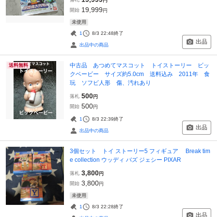
円
19,999
開始
円
未使用
1
8/3 22:48
終了
出品
出品中の商品
中古品 あつめてマスコット トイストーリー ビッ
送料無料
クベービー サイズ約5.0cm 送料込み 2011年 食
玩 ソフビ人形 傷、汚れあり
500
落札
円
500
開始
円
1
8/3 22:39
終了
出品
出品中の商品
3個セット トイ ストーリー5 フィギュア Break tim
e collection ウッディ バズ ジェシー PIXAR
3,800
落札
円
3,800
開始
円
未使用
1
8/3 22:28
終了
出品