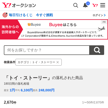
i
毎日引けるくじ 今すぐ挑戦
ログイン
検索条件
カテゴリ
：
トイ・ストーリー
「トイ・ストーリー」
の落札された商品
180
日間の落札相場
1
円
6,100
円
248,000
円
最安
平均
最高
2,670
1
〜
50
件/
2,670
件
件