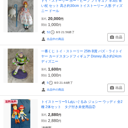
トイ・ストーリー ボー・ピープ フィギュア 羊3匹 青
い杖 セット 高さ約30cm トイストーリー 人形 ディズ
ニー ドール
20,000
落札
円
1,000
開始
円
52
8/3 21:56
終了
出品
出品中の商品
一番くじ トイ・ストーリー 25th B賞 バズ・ライトイ
ヤー カードスタンドフィギュア Disney 高さ約24cm
ディズニー
1,600
落札
円
1,000
開始
円
5
8/3 21:44
終了
出品
出品中の商品
トイストーリー5 Lぬいぐるみ ジェシー ウッディ 全2
送料無料
種 2体セット タグ付き未使用品②
2,880
落札
円
2,880
開始
円
未使用