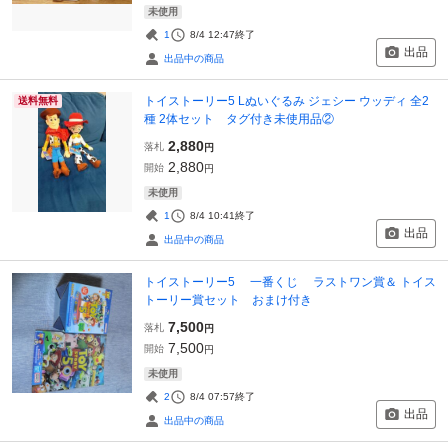
未使用
1
8/4 12:47
終了
出品
出品中の商品
トイストーリー5 Lぬいぐるみ ジェシー ウッディ 全2
送料無料
種 2体セット タグ付き未使用品②
2,880
落札
円
2,880
開始
円
未使用
1
8/4 10:41
終了
出品
出品中の商品
トイストーリー5 一番くじ ラストワン賞＆ トイス
トーリー賞セット おまけ付き
7,500
落札
円
7,500
開始
円
未使用
2
8/4 07:57
終了
出品
出品中の商品