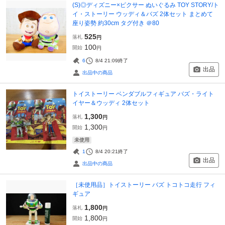
(S)◎ディズニー×ピクサー ぬいぐるみ TOY STORY/ト
イ・ストーリー ウッディ＆バズ 2体セット まとめて
座り姿勢 約30cm タグ付き ＠80
525
落札
円
100
開始
円
6
8/4 21:09
終了
出品
出品中の商品
トイストーリー ベンダブルフィギュア バズ・ライト
イヤー＆ウッディ 2体セット
1,300
落札
円
1,300
開始
円
未使用
1
8/4 20:21
終了
出品
出品中の商品
［未使用品］トイストーリー バズ トコトコ走行 フィ
ギュア
1,800
落札
円
1,800
開始
円