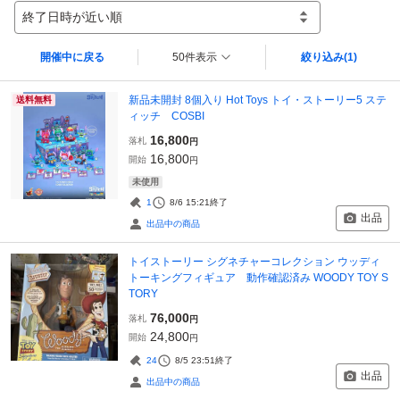
終了日時が近い順
開催中に戻る
50件表示
絞り込み
(1)
新品未開封 8個入り Hot Toys トイ・ストーリー5 ステ
送料無料
ィッチ COSBI
16,800
落札
円
16,800
開始
円
未使用
1
8/6 15:21
終了
出品
出品中の商品
トイストーリー シグネチャーコレクション ウッディ
トーキングフィギュア 動作確認済み WOODY TOY S
TORY
76,000
落札
円
24,800
開始
円
24
8/5 23:51
終了
出品
出品中の商品