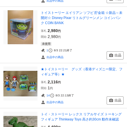
出品中の商品
トイストーリー エイリアン ソフビ 貯金箱 ☆新品～未
開封☆ Disney Pixar リトルグリーンメン コインバン
ク COIN BANK
2,980
落札
円
2,980
開始
円
未使用
1
8/3 22:21
終了
出品
出品中の商品
★トイストーリー グッズ（香港ディズニー限定、フ
ィギュア等）★
2,116
落札
円
1
開始
円
14
8/3 22:13
終了
出品
出品中の商品
トイ・ストーリー レックス リアルサイズ トーキング
フィギュア Thinkway Toys 高さ約30cm 動作未確認
4,400