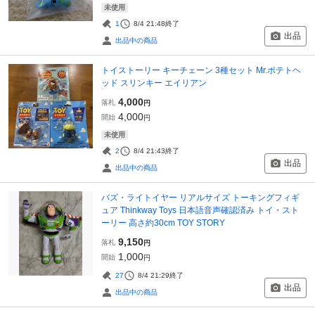
未使用
1
8/4 21:48
終了
出品
出品中の商品
トイストーリー キーチェーン 3種セット Mr.ポテトヘ
ッド スリンキー エイリアン
4,000
落札
円
4,000
開始
円
未使用
2
8/4 21:43
終了
出品
出品中の商品
バズ・ライトイヤー リアルサイズ トーキングフィギ
ュア Thinkway Toys 日本語音声確認済み トイ・スト
ーリー 高さ約30cm TOY STORY
9,150
落札
円
1,000
開始
円
27
8/4 21:29
終了
出品
出品中の商品