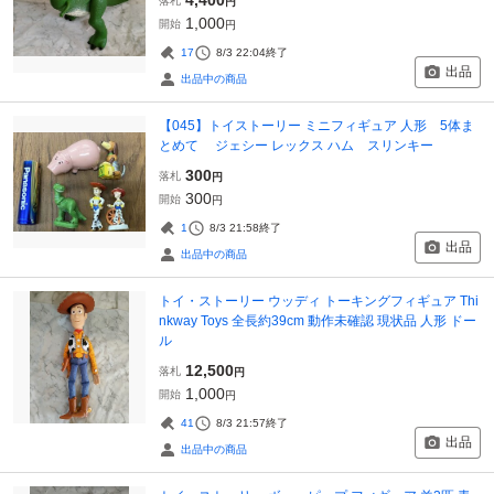
落札
円
1,000
開始
円
17
8/3 22:04
終了
出品
出品中の商品
【045】トイストーリー ミニフィギュア 人形 5体ま
とめて ジェシー レックス ハム スリンキー
300
落札
円
300
開始
円
1
8/3 21:58
終了
出品
出品中の商品
トイ・ストーリー ウッディ トーキングフィギュア Thi
nkway Toys 全長約39cm 動作未確認 現状品 人形 ドー
ル
12,500
落札
円
1,000
開始
円
41
8/3 21:57
終了
出品
出品中の商品