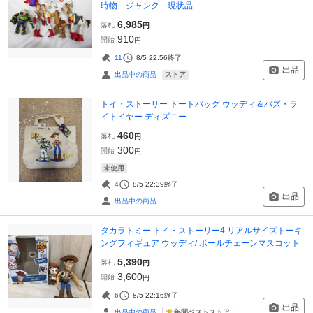
時物 ジャンク 現状品
6,985
落札
円
910
開始
円
11
8/5 22:56
終了
出品
ストア
出品中の商品
トイ・ストーリー トートバッグ ウッディ＆バズ・ラ
イトイヤー ディズニー
460
落札
円
300
開始
円
未使用
4
8/5 22:39
終了
出品
出品中の商品
タカラトミー トイ・ストーリー4 リアルサイズトーキ
ングフィギュア ウッディ/ ボールチェーンマスコット
5,390
落札
円
3,600
開始
円
6
8/5 22:16
終了
出品
年間ベストストア
出品中の商品