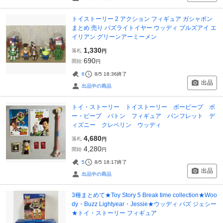
トイストーリー 2 アクション フィギュア ガシャポン
まとめ 売り バズライトイヤー ウッディ ブルズアイ エ
イリアン グリーンアーミーメン
1,330
落札
円
690
開始
円
6
8/5 18:36
終了
出品
出品中の商品
トイ・ストーリー トイストーリー ボーピープ ボ
ー・ピープ バトン フィギュア パンフレット デ
ィズニー クレベリン ウッディ
4,680
落札
円
4,280
開始
円
5
8/5 18:17
終了
出品
出品中の商品
3種まとめて★Toy Story 5 Break time collection★Woo
dy・Buzz Lightyear・Jessie★ウッディ バズ ジェシー
★トイ・ストーリー フィギュア