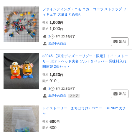
ファインディング・ニモ コカ・コーラ ストラップ フ
ィギュア 大量まとめ売り
1,000
落札
円
1,000
開始
円
2
8/4 23:18
終了
出品
出品中の商品
q8946 【東京ディズニーリゾート限定】トイ・ストー
リー ポテトヘッド夫妻 ソルト＆ペッパー 調味料入れ
陶器製 2個セット
1,023
落札
円
910
開始
円
3
8/4 22:35
終了
出品
ストア
出品中の商品
トイストーリー まちぼうけ2 バニー BUNNY ガチ
ャ
600
落札
円
600
開始
円