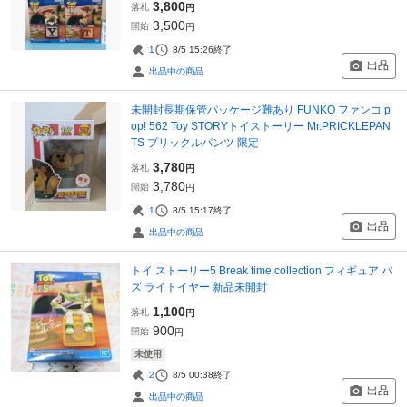
3,800
落札
円
3,500
開始
円
1
8/5 15:26
終了
出品
出品中の商品
未開封長期保管パッケージ難あり FUNKO ファンコ p
op! 562 Toy STORYトイストーリー Mr.PRICKLEPAN
TS プリックルパンツ 限定
3,780
落札
円
3,780
開始
円
1
8/5 15:17
終了
出品
出品中の商品
トイ ストーリー5 Break time collection フィギュア バ
ズ ライトイヤー 新品未開封
1,100
落札
円
900
開始
円
未使用
2
8/5 00:38
終了
出品
出品中の商品