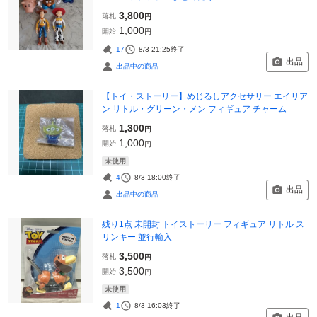
3,800
落札
円
1,000
開始
円
17
8/3 21:25
終了
出品
出品中の商品
【トイ・ストーリー】めじるしアクセサリー エイリア
ン リトル・グリーン・メン フィギュア チャーム
1,300
落札
円
1,000
開始
円
未使用
4
8/3 18:00
終了
出品
出品中の商品
残り1点 未開封 トイストーリー フィギュア リトル ス
リンキー 並行輸入
3,500
落札
円
3,500
開始
円
未使用
1
8/3 16:03
終了