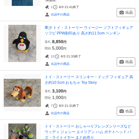
1
8/3 21:41
終了
出品
出品中の商品
希少 トイ・ストーリー ウィージー ソフトフィギュア
ソフビ PPW刻印あり 高さ約11.5cm ペンギン
8,850
落札
円
5,000
開始
円
12
8/3 21:33
終了
出品
出品中の商品
トイ・ストーリー スリンキー・ドッグ フィギュア 高
さ約10.5cm おもちゃ Toy Story
3,100
落札
円
1,000
開始
円
7
8/3 21:31
終了
出品
出品中の商品
トイ・ストーリー おしゃべりフレンズシリーズなど
ウッディ ジェシー エイリアン ハム ポテトヘッド バ
ズ・ライトイヤー まとめ売り