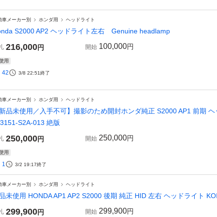
動車メーカー別
ホンダ用
ヘッドライト
onda S2000 AP2 ヘッドライト左右 Genuine headlamp
216,000
100,000
円
札
円
開始
使用
42
3/8 22:51
終了
動車メーカー別
ホンダ用
ヘッドライト
新品未使用／入手不可】撮影のため開封ホンダ純正 S2000 AP1 前期 ヘッド
33151-S2A-013 絶版
250,000
250,000
円
札
円
開始
使用
1
3/2 19:17
終了
動車メーカー別
ホンダ用
ヘッドライト
品未使用 HONDA AP1 AP2 S2000 後期 純正 HID 左右 ヘッドライト KOIT
299,900
299,900
円
札
円
開始