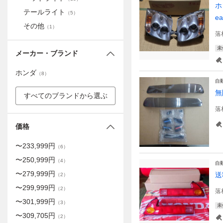
ホ
テールライト
（
5
）
ea
その他
（
1
）
落
未
メーカー・ブランド
ホンダ
（
8
）
自
無
すべてのブランドから選ぶ
落
価格
〜
233,999
円
（
6
）
〜
250,999
円
（
4
）
自
〜
279,999
円
送
（
2
）
〜
299,999
円
（
2
）
落
〜
301,999
円
（
3
）
未
〜
309,705
円
（
2
）