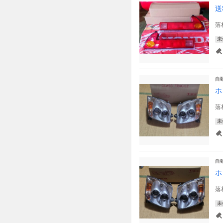
送
落
未
自
ホ
落
未
自
ホ
落
未