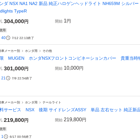
ンダ NSX NA1 NA2 新品 純正ハロゲンヘッドライト NH659M シルバー 
dlights TypeR
304,000
1
円
札
円
開始
使用
40
7/12 22:13
終了
動車メーカー別
ホンダ用
その他
限 MUGEN ホンダNSXフロントコンビネーションカバー 貴重当時
301,000
10,000
円
札
円
開始
21
7/9 22:54
終了
動車メーカー別
ホンダ用
テールライト
料サービス NSX 後期 サイドレンズASSY 単品 左右セット 純正新品 N
219,800
219,800
円
札
円
開始
使用
1
6/17 00:56
終了