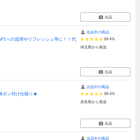
出品
出品中の商品
！AP1への流用やリフレッシュ等に！！代
99.4%
埼玉県
から発送
出品
出品中の商品
変身ポン付け仕様☆★
99.4%
奈良県
から発送
出品
出品中の商品