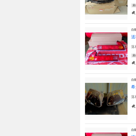
未
自
送
落
未
自
希
落
自