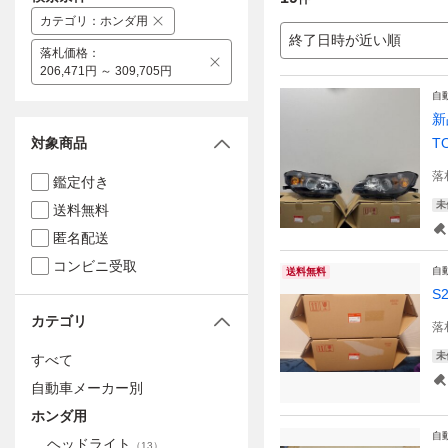
カテゴリ
：
ホンダ用
終了日時が近い順
落札価格
：
206,471円 ～ 309,705円
自
新
対象商品
T
落
鑑定付き
未
送料無料
匿名配送
コンビニ受取
自
送料無料
S
カテゴリ
落
未
すべて
自動車メーカー別
ホンダ用
自
ヘッドライト
（
13
）