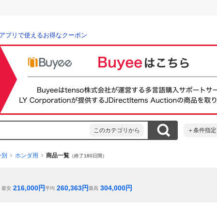
アプリで使えるお得なクーポン
このカテゴリから
＋条件指定
ー別
ホンダ用
商品一覧
（終了180日間）
216,000
円
260,363
円
304,000
円
最安
平均
最高