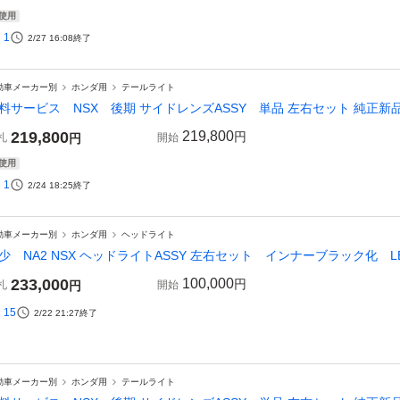
使用
1
2/27 16:08
終了
動車メーカー別
ホンダ用
テールライト
料サービス NSX 後期 サイドレンズASSY 単品 左右セット 純正新品 N
219,800
219,800
円
札
円
開始
使用
1
2/24 18:25
終了
動車メーカー別
ホンダ用
ヘッドライト
少 NA2 NSX ヘッドライトASSY 左右セット インナーブラック化 L
233,000
100,000
円
札
円
開始
15
2/22 21:27
終了
動車メーカー別
ホンダ用
テールライト