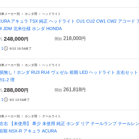
動車メーカー別
ホンダ用
ヘッドライト
CURA アキュラ TSX 純正 ヘッドライト CU1 CU2 CW1 CW2 アコー
M JDM 北米仕様 ホンダ HONDA
248,000
218,000
円
札
円
開始
1
6/10 19:54
終了
動車メーカー別
ホンダ用
ヘッドライト
損無し！ホンダ RU3 RU4 ヴェゼル 前期 LED ヘッドライト 左右セット
2I1-2 理
288,000
261,818
円
札
円
開始
1
6/2 13:54
終了
動車メーカー別
ホンダ用
テールライト
左右 【未使用】 希少 未使用 純正 ホンダ リア テールランプ テールレンズ バ
 前期 NSX-R アキュラ ACURA