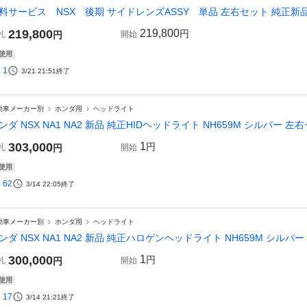
料サービス NSX 後期 サイドレンズASSY 単品 左右セット 純正新品 N
219,800
219,800
円
札
円
開始
使用
1
3/21 21:51
終了
動車メーカー別
ホンダ用
ヘッドライト
ンダ NSX NA1 NA2 新品 純正HIDヘッドライト NH659M シルバー 左
303,000
1
円
札
円
開始
使用
62
3/14 22:05
終了
動車メーカー別
ホンダ用
ヘッドライト
ンダ NSX NA1 NA2 新品 純正ハロゲンヘッドライト NH659M シルバー
300,000
1
円
札
円
開始
使用
17
3/14 21:21
終了