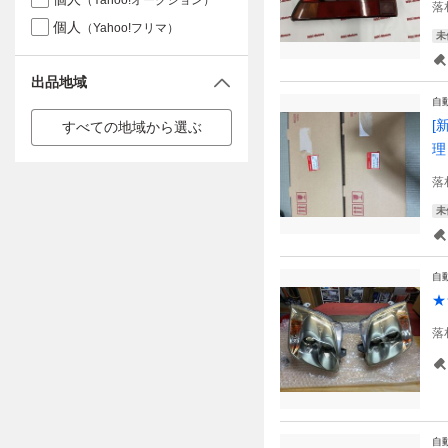
（Yahoo!オークション）
落
個人
（Yahoo!フリマ）
未
出品地域
自
[
すべての地域から選ぶ
理
落
未
自
★
落
自