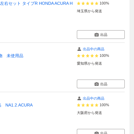
左右セット タイプR HONDA ACURA H
100%
埼玉県
から発送
出品
出品中の商品
物 未使用品
100%
愛知県
から発送
出品
出品中の商品
A1.2.ACURA
100%
大阪府
から発送
出品