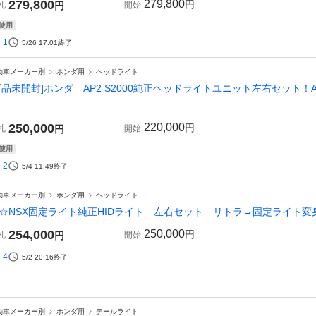
279,800
279,800
円
札
円
開始
使用
1
5/26 17:01
終了
動車メーカー別
ホンダ用
ヘッドライト
新品未開封]ホンダ AP2 S2000純正ヘッドライトユニット左右セット
250,000
220,000
円
札
円
開始
使用
2
5/4 11:49
終了
動車メーカー別
ホンダ用
ヘッドライト
☆NSX固定ライト純正HIDライト 左右セット リトラ→固定ライト
254,000
250,000
円
札
円
開始
4
5/2 20:16
終了
動車メーカー別
ホンダ用
テールライト