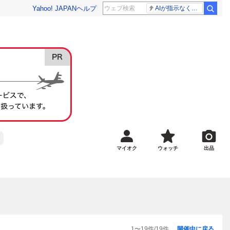
Yahoo! JAPAN
ヘルプ
AIが指示なくサイバー攻撃
マイオク
ウォッチ
出品
1
〜
19
件/
19
件
開催中に戻る