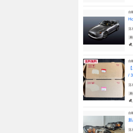
自
H
落
未
自
送料無料
【
/ 
落
未
自
新
落