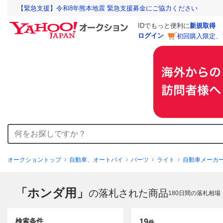
【緊急支援】令和8年熊本地震 緊急支援募金にご協力ください
IDでもっと便利に
新規取得
ログイン
初回購入限定、
オークショントップ
自動車、オートバイ
パーツ
ライト
自動車メーカ
「ホンダ用」
の落札された商品
180
日間の落札相場
検索条件
19
件