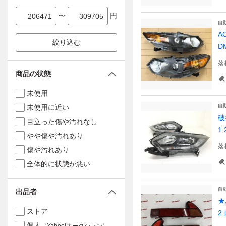
〜
円
自
A
絞り込む
D
落
商品の状態
未使用
自
未使用に近い
破
目立った傷や汚れなし
1 
やや傷や汚れあり
落
傷や汚れあり
全体的に状態が悪い
自
出品者
★
ストア
2
個人