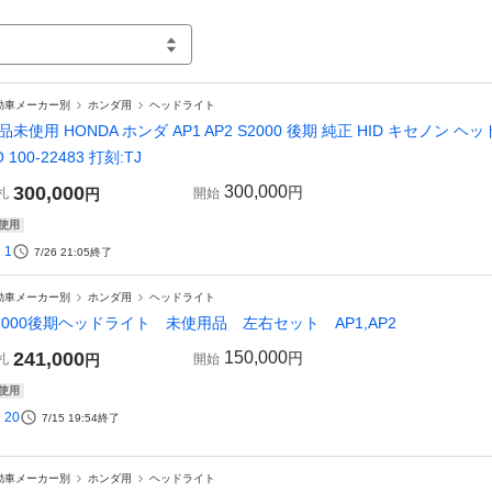
動車メーカー別
ホンダ用
ヘッドライト
品未使用 HONDA ホンダ AP1 AP2 S2000 後期 純正 HID キセノン
O 100-22483 打刻:TJ
300,000
300,000
円
札
円
開始
使用
1
7/26 21:05
終了
動車メーカー別
ホンダ用
ヘッドライト
2000後期ヘッドライト 未使用品 左右セット AP1,AP2
241,000
150,000
円
札
円
開始
使用
20
7/15 19:54
終了
動車メーカー別
ホンダ用
ヘッドライト