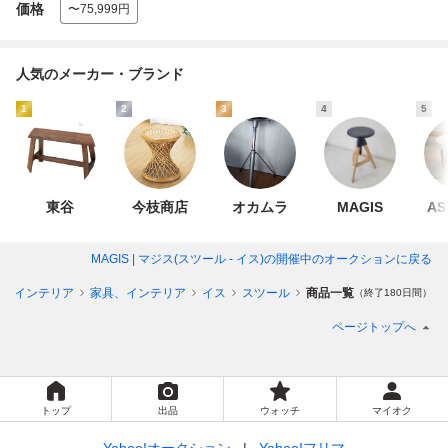
価格
〜75,999円
人気のメーカー・ブランド
1
2
3
4
5
東谷
今枝商店
オカムラ
MAGIS
AS
MAGIS | マジス(スツール - イス)
の開催中のオークションに戻る
い、インテリア
家具、インテリア
イス
スツール
商品一覧
（終了180日間）
ページトップへ
トップ
出品
ウォッチ
マイオク
Yahoo!オークション
Yahoo!フリマ