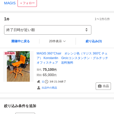
MAGIS
＋フォロー
1
1
〜
1
件/
1
件
件
終了日時が近い順
開催中に戻る
20件表示
絞り込み
(3)
MAGIS 360°Chair オレンジ色（マジス 360℃ チェ
送料無料
ア） Konstantin Grcicコンスタンチン・グルチッチ
オフィスチェア 送料無料
75,100
落札
円
65,000
開始
円
11
3/8 21:34
終了
出品
出品中の商品
絞り込み条件を追加