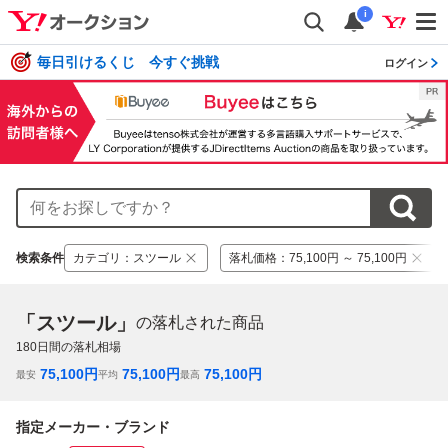
i
毎日引けるくじ 今すぐ挑戦
ログイン
検索条件
カテゴリ
：
スツール
落札価格
：
75,100円 ～ 75,100円
「スツール」
の落札された商品
180
日間の落札相場
75,100
円
75,100
円
75,100
円
最安
平均
最高
指定メーカー・ブランド