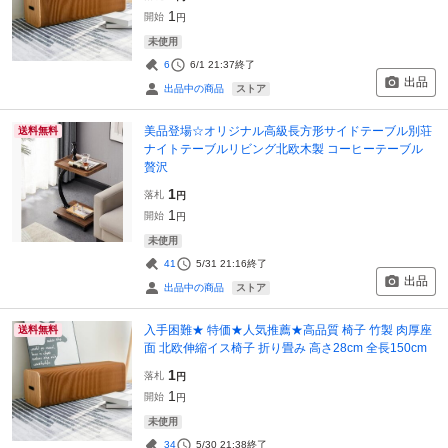
1
開始
円
未使用
6
6/1 21:37
終了
出品
ストア
出品中の商品
美品登場☆オリジナル高級長方形サイドテーブル別荘
送料無料
ナイトテーブルリビング北欧木製 コーヒーテーブル
贅沢
1
落札
円
1
開始
円
未使用
41
5/31 21:16
終了
出品
ストア
出品中の商品
入手困難★ 特価★人気推薦★高品質 椅子 竹製 肉厚座
送料無料
面 北欧伸縮イス椅子 折り畳み 高さ28cm 全長150cm
1
落札
円
1
開始
円
未使用
34
5/30 21:38
終了