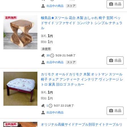
出品
ストア
出品中の商品
極美品★スツール 花台 木製 おしゃれ 椅子 玄関 ベッ
送料無料
ドサイド ソファサイド コンパクト シンプル ナチュラ
ル
1
落札
円
1
開始
円
未使用
30
5/29 21:54
終了
出品
ストア
出品中の商品
カリモク オールドカリモク 木製 オットマン スツール
椅子 チェア アンティーク インテリア ヴィンテージ レ
トロ 家具 旧ロゴ ステッカー
1
落札
円
1
開始
円
1
5/27 22:21
終了
出品
出品中の商品
オリジナル高級サイドテーブル別荘ナイトテーブルリ
送料無料