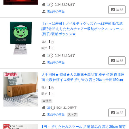
1
5/24 22:53
終了
出品
出品中の商品
【かっぱ寿司】ノベルティグッズ かっぱ寿司 勤労感
謝記念品 おりたたみチェアー収納ボックス スツール
(椅子)/収納ボックス★
1
落札
円
1
開始
円
1
5/24 21:15
終了
出品
出品中の商品
入手困難★ 特価★人気推薦★高品質 椅子 竹製 肉厚座
送料無料
面 北欧伸縮イス椅子 折り畳み 高さ28cm 全長150cm
1
落札
円
1
開始
円
未使用
29
5/24 21:09
終了
出品
ストア
出品中の商品
1円～ 折りたたみスツール 足場 踏み台 高さ39cm 耐荷