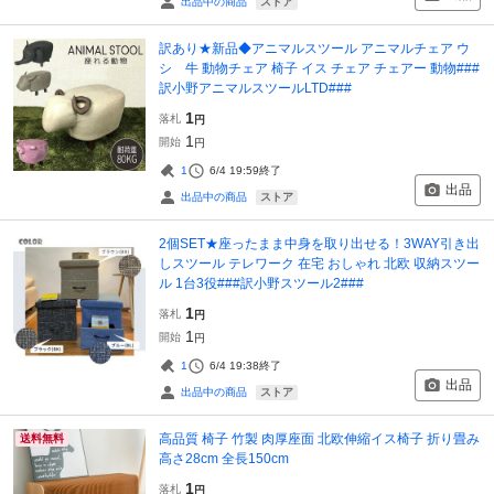
ストア
出品中の商品
訳あり★新品◆アニマルスツール アニマルチェア ウ
シ 牛 動物チェア 椅子 イス チェア チェアー 動物###
訳小野アニマルスツールLTD###
1
落札
円
1
開始
円
1
6/4 19:59
終了
出品
ストア
出品中の商品
2個SET★座ったまま中身を取り出せる！3WAY引き出
しスツール テレワーク 在宅 おしゃれ 北欧 収納スツー
ル 1台3役###訳小野スツール2###
1
落札
円
1
開始
円
1
6/4 19:38
終了
出品
ストア
出品中の商品
高品質 椅子 竹製 肉厚座面 北欧伸縮イス椅子 折り畳み
送料無料
高さ28cm 全長150cm
1
落札
円