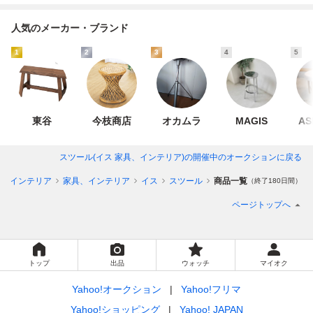
人気のメーカー・ブランド
1
2
3
4
5
東谷
今枝商店
オカムラ
MAGIS
AS
スツール(イス 家具、インテリア)
の開催中のオークションに戻る
い、インテリア
家具、インテリア
イス
スツール
商品一覧
（終了180日間）
ページトップへ
トップ
出品
ウォッチ
マイオク
Yahoo!オークション
Yahoo!フリマ
Yahoo!ショッピング
Yahoo! JAPAN