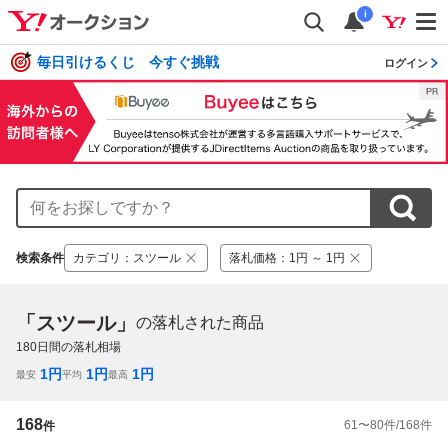
i
毎日引けるくじ 今すぐ挑戦
ログイン
検索条件
カテゴリ
：
スツール
落札価格
：
1円 ～ 1円
「スツール」
の落札された商品
180
日間の落札相場
1
円
1
円
1
円
最安
平均
最高
168
61
〜
80
件/
168
件
件