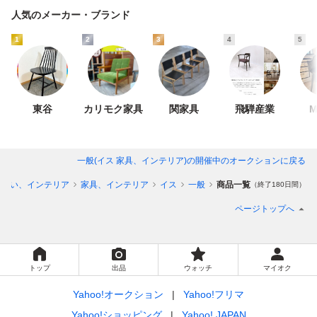
人気のメーカー・ブランド
1
2
3
4
5
東谷
カリモク家具
関家具
飛騨産業
M
一般(イス 家具、インテリア)
の開催中のオークションに戻る
住まい、インテリア
家具、インテリア
イス
一般
商品一覧
（終了180日間）
ページトップへ
トップ
出品
ウォッチ
マイオク
Yahoo!オークション
Yahoo!フリマ
Yahoo!ショッピング
Yahoo! JAPAN