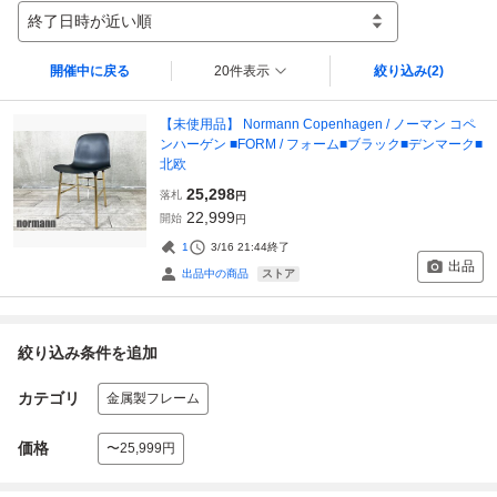
終了日時が近い順
開催中に戻る
20件表示
絞り込み
(2)
【未使用品】 Normann Copenhagen / ノーマン コペ
ンハーゲン ■FORM / フォーム■ブラック■デンマーク■
北欧
25,298
落札
円
22,999
開始
円
1
3/16 21:44
終了
出品
ストア
出品中の商品
絞り込み条件を追加
カテゴリ
金属製フレーム
価格
〜25,999円