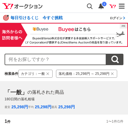
i
毎日引けるくじ 今すぐ挑戦
ログイン
検索条件
カテゴリ
：
一般
落札価格
：
25,298円 ～ 25,298円
「一般」
の落札された商品
180
日間の落札相場
25,298
円
25,298
円
25,298
円
最安
平均
最高
1
1
〜
1
件/
1
件
件