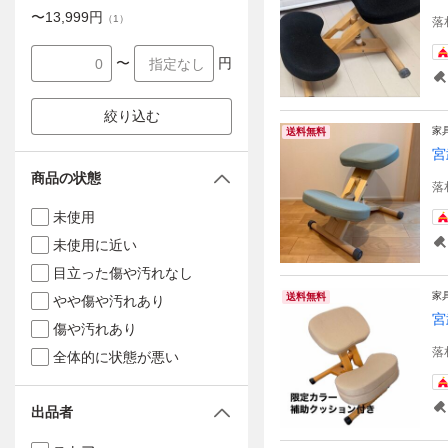
〜
13,999
円
（
1
）
落
〜
円
絞り込む
家
送料無料
宮
商品の状態
落
未使用
未使用に近い
目立った傷や汚れなし
家
送料無料
やや傷や汚れあり
宮
傷や汚れあり
落
全体的に状態が悪い
出品者