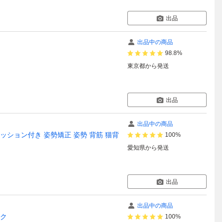
出品
出品中の商品
98.8%
東京都
から発送
出品
出品中の商品
ッション付き 姿勢矯正 姿勢 背筋 猫背
100%
愛知県
から発送
出品
出品中の商品
ック
100%