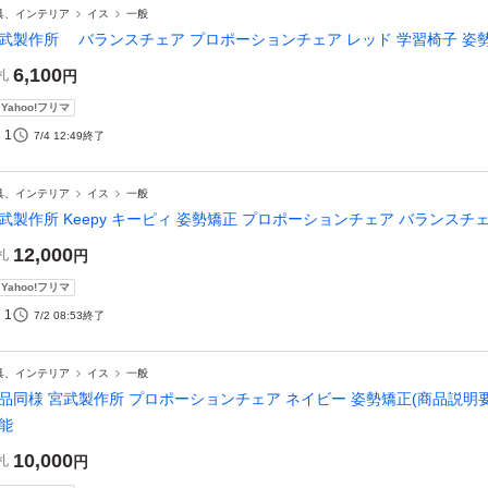
具、インテリア
イス
一般
武製作所 バランスチェア プロポーションチェア レッド 学習椅子 姿
6,100
札
円
Yahoo!フリマ
1
7/4 12:49
終了
具、インテリア
イス
一般
武製作所 Keepy キーピィ 姿勢矯正 プロポーションチェア バランスチ
12,000
札
円
Yahoo!フリマ
1
7/2 08:53
終了
具、インテリア
イス
一般
品同様 宮武製作所 プロポーションチェア ネイビー 姿勢矯正(商品説明
能
10,000
札
円