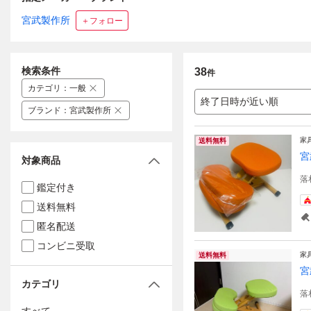
宮武製作所
＋フォロー
検索条件
38
件
カテゴリ
：
一般
終了日時が近い順
ブランド
：
宮武製作所
家
送料無料
宮
対象商品
落
鑑定付き
送料無料
匿名配送
コンビニ受取
家
送料無料
宮
カテゴリ
落