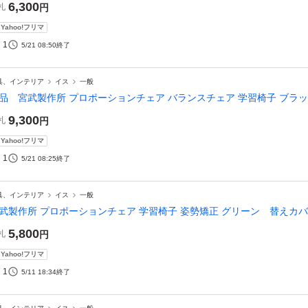
6,300
札
円
Yahoo!フリマ
1
5/21 08:50
終了
具、インテリア
イス
一般
品 宮武製作所 プロポーションチェア バランスチェア 学習椅子 ブラ
9,300
札
円
Yahoo!フリマ
1
5/21 08:25
終了
具、インテリア
イス
一般
武製作所 プロポーションチェア 学習椅子 姿勢矯正 グリーン 替えカ
5,800
札
円
Yahoo!フリマ
1
5/11 18:34
終了