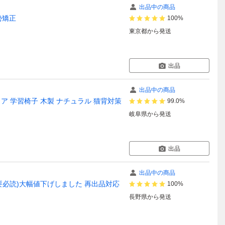
出品中の商品
勢矯正
100%
東京都
から発送
出品
出品中の商品
ェア 学習椅子 木製 ナチュラル 猫背対策
99.0%
岐阜県
から発送
出品
出品中の商品
要必読)大幅値下げしました 再出品対応
100%
長野県
から発送