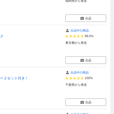
福岡県
から発送
出品
出品中の商品
ック
99.0%
東京都
から発送
出品
出品中の商品
バー２セット付き！
100%
千葉県
から発送
出品