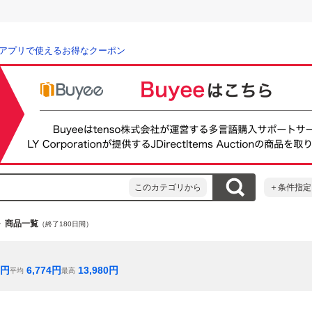
アプリで使えるお得なクーポン
このカテゴリから
＋条件指定
商品一覧
（終了180日間）
円
6,774
円
13,980
円
平均
最高