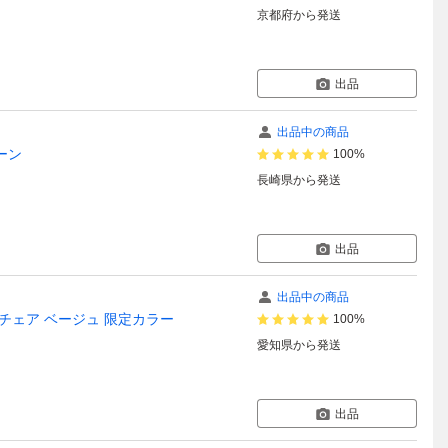
京都府
から発送
出品
出品中の商品
ーン
100%
長崎県
から発送
出品
出品中の商品
スチェア ベージュ 限定カラー
100%
愛知県
から発送
出品