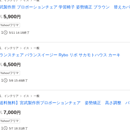
具、インテリア
イス
一般
武製作所 プロポーションチェア 学習椅子 姿勢矯正 ブラウン 替えカ
5,900
札
円
Yahoo!フリマ
1
5/11 14:18
終了
具、インテリア
イス
一般
ランスチェア バランスイージー Rybo リボ サカモトハウス カーキ
6,500
札
円
Yahoo!フリマ
1
5/8 15:48
終了
具、インテリア
イス
一般
送料無料】宮武製作所プロポーションチェア 姿勢矯正 高さ調整 バ
7,000
札
円
Yahoo!フリマ
1
5/7 18:31
終了