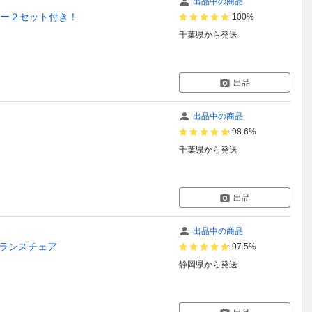
出品中の商品
バー２セット付き！
100%
千葉県
から発送
出品
出品中の商品
98.6%
千葉県
から発送
出品
出品中の商品
ランスチェア
97.5%
静岡県
から発送