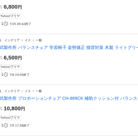
6,800
札
円
Yahoo!フリマ
1
7/15 06:42
終了
具、インテリア
イス
一般
武製作所 バランスチェア 学習椅子 姿勢矯正 猫背対策 木製 ライトグリ
6,500
札
円
Yahoo!フリマ
1
7/9 23:05
終了
具、インテリア
イス
一般
武製作所 プロポーションチェア CH-889CK 補助クッション付 バラン
10,800
札
円
Yahoo!フリマ
1
7/5 17:59
終了