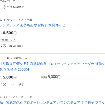
Yahoo!フリマ
1
7/29 14:09
終了
具、インテリア
イス
一般
ランスチェア 姿勢矯正 学習椅子 木製 ネイビー
6,500
札
円
Yahoo!フリマ
1
7/21 22:46
終了
ス
一般
木製フレーム
【引取り可/愛知県】宮武製作所 プロモーションチェア ソーダ色 補助ク
策 学習椅子 260604
5,000
5,000
円
札
円
開始
1
7/19 21:15
終了
具、インテリア
イス
一般
品 宮武製作所 プロポーションチェア バランスチェア 学習椅子 ブラ