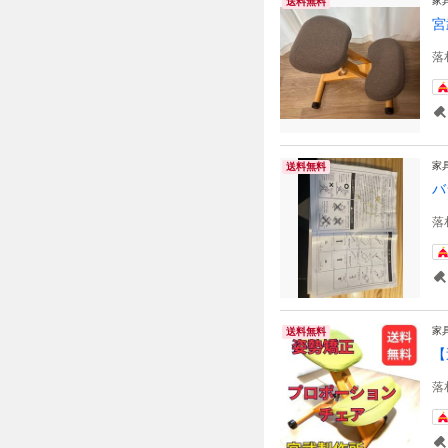
家
送料無料
宮
落
家
送料無料
バ
落
家
送料無料
【
落