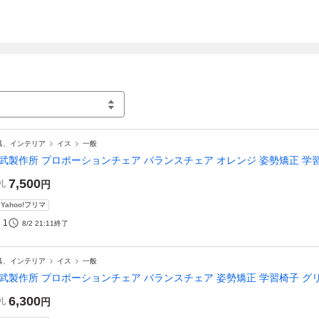
具、インテリア
イス
一般
武製作所 プロポーションチェア バランスチェア オレンジ 姿勢矯正 学
7,500
札
円
Yahoo!フリマ
1
8/2 21:11
終了
具、インテリア
イス
一般
武製作所 プロポーションチェア バランスチェア 姿勢矯正 学習椅子 グ
6,300
札
円