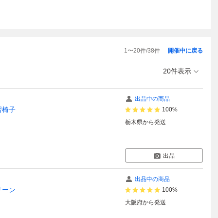
1
〜
20
件/
38
件
開催中に戻る
20件表示
出品中の商品
習椅子
100%
栃木県
から発送
出品
出品中の商品
リーン
100%
大阪府
から発送