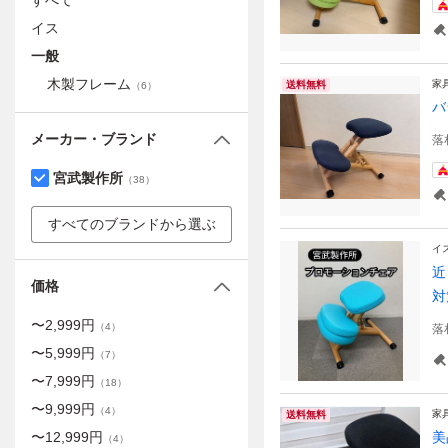
すべて
イス
一般
木製フレーム
家
送料無料
（
6
）
バ
メーカー・ブランド
落
宮武製作所
（
38
）
すべてのブランドから選ぶ
イ
近
価格
対
〜
2,999
円
（
4
）
落
〜
5,999
円
（
7
）
〜
7,999
円
（
18
）
〜
9,999
円
（
4
）
家
送料無料
〜
12,999
円
美
（
4
）