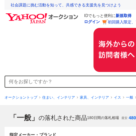
社会課題に挑む活動を知って、共感できる支援先を見つけよう
IDでもっと便利に
新規取得
ログイン
初回購入限定、
オークショントップ
住まい、インテリア
家具、インテリア
イス
一般
「一般」
の落札された商品
480
180
日間の落札相場
最安
指定メーカー・ブランド