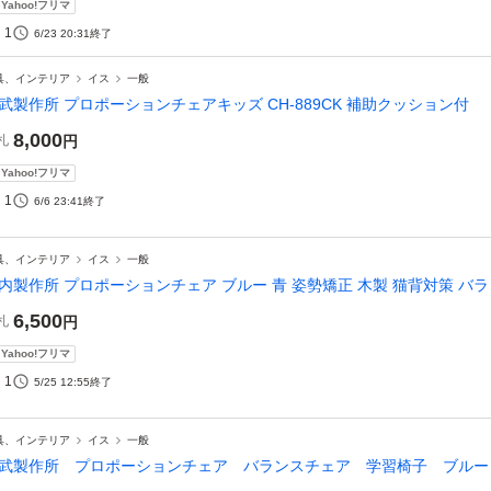
Yahoo!フリマ
1
6/23 20:31
終了
具、インテリア
イス
一般
武製作所 プロポーションチェアキッズ CH-889CK 補助クッション付
8,000
札
円
Yahoo!フリマ
1
6/6 23:41
終了
具、インテリア
イス
一般
内製作所 プロポーションチェア ブルー 青 姿勢矯正 木製 猫背対策 バ
6,500
札
円
Yahoo!フリマ
1
5/25 12:55
終了
具、インテリア
イス
一般
武製作所 プロポーションチェア バランスチェア 学習椅子 ブル