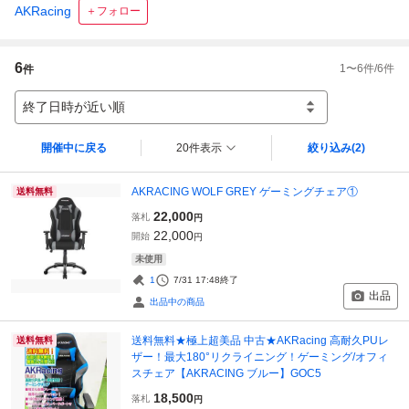
AKRacing
＋フォロー
6
1
〜
6
件/
6
件
件
終了日時が近い順
開催中に戻る
20件表示
絞り込み
(2)
AKRACING WOLF GREY ゲーミングチェア①
送料無料
22,000
落札
円
22,000
開始
円
未使用
1
7/31 17:48
終了
出品
出品中の商品
送料無料★極上超美品 中古★AKRacing 高耐久PUレ
送料無料
ザー！最大180°リクライニング！ゲーミング/オフィ
スチェア【AKRACING ブルー】GOC5
18,500
落札
円