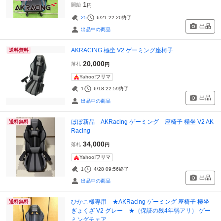
1
開始
円
25
6/21 22:20
終了
出品
出品中の商品
AKRACING 極坐 V2 ゲーミング座椅子
送料無料
20,000
落札
円
Yahoo!フリマ
1
6/18 22:59
終了
出品
出品中の商品
ほぼ新品 AKRacing ゲーミング 座椅子 極坐 V2 AK
送料無料
Racing
34,000
落札
円
Yahoo!フリマ
1
4/28 09:56
終了
出品
出品中の商品
ひかこ様専用 ★AKRacing ゲーミング 座椅子 極坐
送料無料
ぎょくざ V2 グレー ★（保証の残4年弱アリ） ゲー
ミングチェア