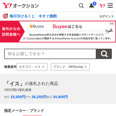
i
毎日引けるくじ 今すぐ挑戦
ログイン
検索条件
カテゴリ
：
イス
ブランド
：
AKRacing
「イス」
の落札された商品
180
日間の落札相場
18,500
円
26,250
円
34,000
円
最安
平均
最高
指定メーカー・ブランド