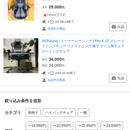
29,000
落札
円
Yahoo!フリマ
1
4/1 09:18
終了
出品
出品中の商品
AKRacing ( エーケーレーシング ) Pro-X V2 グレー ゲ
ーミングチェア リクライニング 椅子 ゲーム用チェア
ゲーミングチェア
34,000
落札
円
34,000
開始
円
1
2/16 22:32
終了
出品
出品中の商品
絞り込み条件を追加
カテゴリ
座椅子
ハイバックチェア
一般
〜18,999円
〜20,999円
〜22,999円
〜29,999円