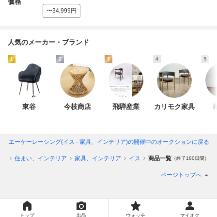
価格
〜34,999円
人気のメーカー・ブランド
1
2
3
4
5
東谷
今枝商店
飛騨産業
カリモク家具
ing | エーケーレーシング(イス - 家具、インテリア)
の開催中のオークションに戻る
ップ
住まい、インテリア
家具、インテリア
イス
商品一覧
（終了180日間）
ページトップへ
トップ
出品
ウォッチ
マイオク