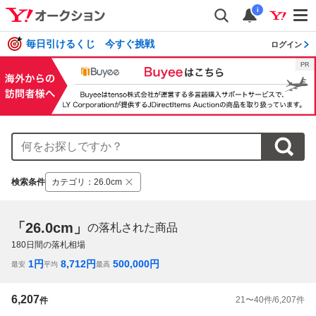
i
毎日引けるくじ 今すぐ挑戦
ログイン
検索条件
カテゴリ
：
26.0cm
「26.0cm」
の落札された商品
180
日間の落札相場
1
円
8,712
円
500,000
円
最安
平均
最高
6,207
21
〜
40
件/
6,207
件
件