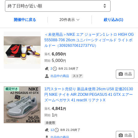
終了日時が近い順
開催中に戻る
20件表示
絞り込み
(1)
＜未使用品＞NIKE エア ジョーダン1 レトロ HIGH OG
555088-706 26cm ユニバーシティゴールド ライトボ
ルドー（30926070612737YU）
6,050
落札
円
5,000
開始
円
2
8/8 21:34
終了
出品
ストア
出品中の商品
1円スタート売切り 新品未使用 26cm US8 定価20130
鑑定付き
円 NIKE ナイキ AIR ZOOM PEGASUS 41 GTX エアー
ズームペガサス 41 reactX リアクトX
4,841
落札
円
1
開始
円
未使用
12
8/8 21:26
終了
出品
出品中の商品