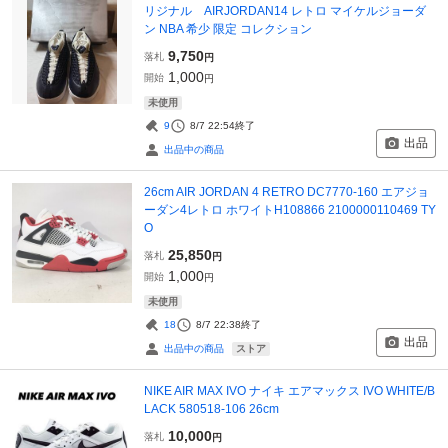
リジナル AIRJORDAN14 レトロ マイケルジョーダ
ン NBA 希少 限定 コレクション
9,750
落札
円
1,000
開始
円
未使用
9
8/7 22:54
終了
出品
出品中の商品
26cm AIR JORDAN 4 RETRO DC7770-160 エアジョ
ーダン4レトロ ホワイトH108866 2100000110469 TY
O
25,850
落札
円
1,000
開始
円
未使用
18
8/7 22:38
終了
出品
ストア
出品中の商品
NIKE AIR MAX IVO ナイキ エアマックス IVO WHITE/B
LACK 580518-106 26cm
10,000
落札
円