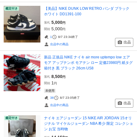
【美品】NIKE DUNK LOW RETRO パンダ ブラック
鑑定付き
ホワイト DD1391-100
5,000
落札
円
5,000
開始
円
1
8/7 23:34
終了
出品
出品中の商品
新品 正規品 NIKE ナイキ air more uptempo low エア
モア アップテンポ モアテン ロー 定価23980円 紙タグ
箱付き 黒 ブラック 26cm US8
8,500
落札
円
1
開始
円
未使用
38
8/7 23:05
終了
出品
出品中の商品
ナイキ エアジョーダン 15 NIKE AIR JORDAN 15オリ
鑑定付き
ジナル マイケルジョーダン NBA 希少 限定 コレクショ
ン お宝 当時物