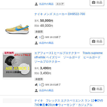
出品
ストア
出品中の商品
ナイキ メンズ スニーカー DH9522-700
50,000
落札
円
48,000
開始
円
未使用
1
8/8 16:22
終了
出品
出品中の商品
エアフォース1 ヒールプロテクター Travis supreme
送料無料
off-white ペイズリー ソールガード ヒールガード
ソールプロテクター
3,490
落札
円
3,490
開始
円
未使用
1
8/8 16:01
終了
出品
出品中の商品
ナイキ フレックス エクスペリエンス ラン 12◆DV0
740◆黒◆26cm◆ウォーキング・カジュアル