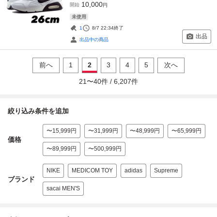
10,000
開始
円
未使用
1
8/7 22:34
終了
出品
出品中の商品
前へ
1
2
3
4
5
次へ
21
〜
40
件 /
6,207
件
絞り込み条件を追加
〜15,999円
〜31,999円
〜48,999円
〜65,999円
価格
〜89,999円
〜500,999円
NIKE
MEDICOM TOY
adidas
Supreme
ブランド
sacai MEN'S