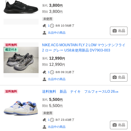
3,800
落札
円
3,800
開始
円
未使用
1
8/8 10:56
終了
出品
出品中の商品
NIKE ACG MOUNTAIN FLY 2 LOW マウンテンフライ
送料無料
鑑定付き
2 ロー グレー US8未使用新品 DV7903-003
12,990
落札
円
12,990
開始
円
1
8/8 09:31
終了
出品
出品中の商品
送料無料 新品 ナイキ フルフォースLO 26㎝
送料無料
5,500
落札
円
5,500
開始
円
未使用
1
8/7 23:43
終了
出品
出品中の商品