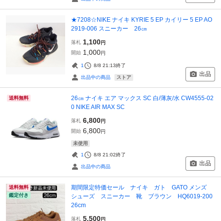
★7208☆NIKE ナイキ KYRIE 5 EP カイリー 5 EP AO
2919-006 スニーカー 26㎝
1,100
落札
円
1,000
開始
円
1
8/8 21:13
終了
出品
ストア
出品中の商品
26㎝ ナイキ エア マックス SC 白/薄灰/水 CW4555-02
送料無料
0 NIKE AIR MAX SC
6,800
落札
円
6,800
開始
円
未使用
1
8/8 21:02
終了
出品
出品中の商品
期間限定特価セール ナイキ ガト GATO メンズ
送料無料
鑑定付き
シューズ スニーカー 靴 ブラウン HQ6019-200
26cm
5,500
落札
円