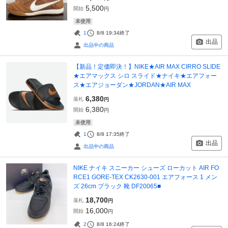
5,500
開始
円
未使用
1
8/8 19:34
終了
出品
出品中の商品
【新品！定価即決！】NIKE★AIR MAX CIRRO SLIDE
★エアマックス シロ スライド★ナイキ★エアフォー
ス★エアジョーダン★JORDAN★AIR MAX
6,380
落札
円
6,380
開始
円
未使用
1
8/8 17:35
終了
出品
出品中の商品
NIKE ナイキ スニーカー シューズ ローカット AIR FO
RCE1 GORE-TEX CK2630-001 エアフォース 1 メン
ズ 26cm ブラック 靴 DF20065■
18,700
落札
円
16,000
開始
円
2
8/8 16:24
終了