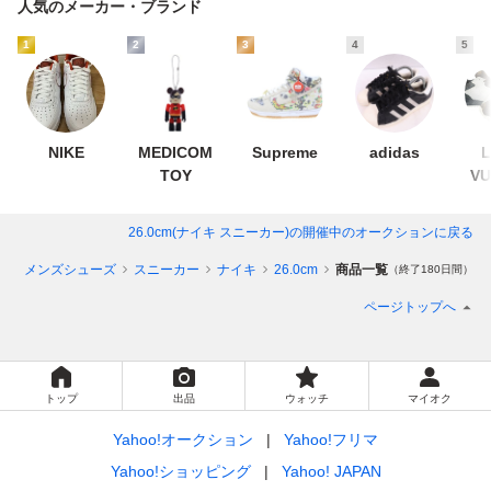
人気のメーカー・ブランド
1
2
3
4
5
NIKE
MEDICOM
Supreme
adidas
L
TOY
VU
26.0cm(ナイキ スニーカー)
の開催中のオークションに戻る
ン
メンズシューズ
スニーカー
ナイキ
26.0cm
商品一覧
（終了180日間）
ページトップへ
トップ
出品
ウォッチ
マイオク
Yahoo!オークション
Yahoo!フリマ
Yahoo!ショッピング
Yahoo! JAPAN