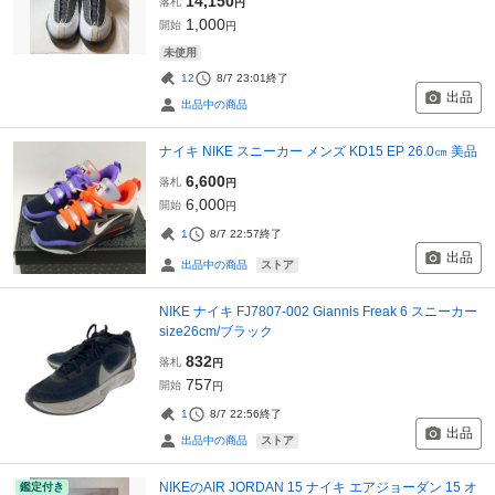
14,150
落札
円
1,000
開始
円
未使用
12
8/7 23:01
終了
出品
出品中の商品
ナイキ NIKE スニーカー メンズ KD15 EP 26.0㎝ 美品
6,600
落札
円
6,000
開始
円
1
8/7 22:57
終了
出品
ストア
出品中の商品
NIKE ナイキ FJ7807-002 Giannis Freak 6 スニーカー
size26cm/ブラック
832
落札
円
757
開始
円
1
8/7 22:56
終了
出品
ストア
出品中の商品
NIKEのAIR JORDAN 15 ナイキ エアジョーダン 15 オ
鑑定付き